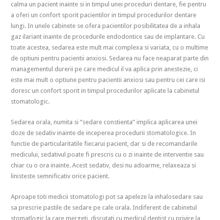
calma un pacient inainte si in timpul unei proceduri dentare, fie pentru
a oferi un confort sporit pacientilor in timpul procedurilor dentare
lungi. In unele cabinete se ofera pacientilor posibilitatea de a inhala
gaz ilariant inainte de procedurile endodontice sau de implantare. Cu
toate acestea, sedarea este mult mai complexa si variata, cu o multime
de optiuni pentru pacientii anxiosi. Sedarea nu face neaparat parte din
managementul durerii pe care medicul il va aplica prin anestezie, ci
este mai mult o optiune pentru pacientii anxiosi sau pentru cei care isi
doresc un confort sporit in timpul procedurilor aplicate la cabinetul
stomatologic.
Sedarea orala, numita si ”sedare constienta” implica aplicarea unei
doze de sedativ inainte de inceperea procedurii stomatologice. In
functie de particularitatile fiecarui pacient, dar si de recomandarile
medicului, sedativul poate fi prescris cu o zi inainte de interventie sau
chiar cu o ora inainte. Acest sedativ, desi nu adoarme, relaxeaza si
linisteste semnificativ orice pacient.
Aproape toti medicii stomatologi pot sa apeleze la inhalosedare sau
sa prescrie pastile de sedare pe cale orala. Indiferent de cabinetul
stomatlogic la care mergeti, discutati cu medicul dentist cu privire la