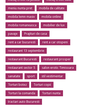
meniu nunta pret
mobila de calitate
mobila lemn masiv
mobila online
mobila romaneasca
mobilier de lux
pavaje
Prajituri de casa
rent a car bucuresti
rent a car otopeni
restaurant 13 septembrie
restaurant Bucuresti
restaurant prosper
restaurant sector 5
salon erotic Timisoara
sanatate
sport
stil vestimentar
Torturi botez
Torturi copii
Torturi la comanda
Torturi nunta
tractari auto Bucuresti