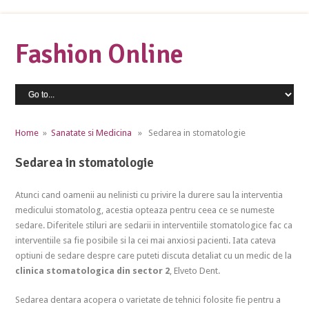
Fashion Online
Home
»
Sanatate si Medicina
» Sedarea in stomatologie
Sedarea in stomatologie
Atunci cand oamenii au nelinisti cu privire la durere sau la interventia
medicului stomatolog, acestia opteaza pentru ceea ce se numeste
sedare. Diferitele stiluri are sedarii in interventiile stomatologice fac ca
interventiile sa fie posibile si la cei mai anxiosi pacienti. Iata cateva
optiuni de sedare despre care puteti discuta detaliat cu un medic de la
clinica stomatologica din sector 2
, Elveto Dent.
Sedarea dentara acopera o varietate de tehnici folosite fie pentru a