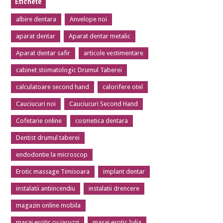
Etichete
albire dentara
Anvelope noi
aparat dentar
Aparat dentar metalic
Aparat dentar safir
articole vestimentare
cabinet stomatologic Drumul Taberei
calculatoare second hand
calorifere otel
Cauciucuri noi
Cauciucuri Second Hand
Cofetarie online
cosmetica dentara
Dentist drumul taberei
endodontie la microscop
Erotic massage Timisoara
implant dentar
instalatii antiincendiu
instalatii drencere
magazin online mobila
masaj erotic cu jacuzzi
masaj erotic Iulia