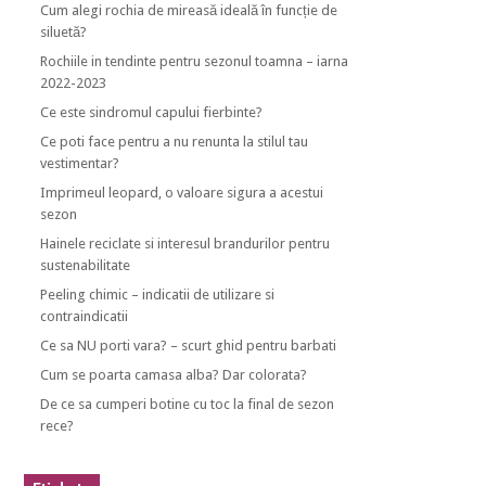
Cum alegi rochia de mireasă ideală în funcție de
siluetă?
Rochiile in tendinte pentru sezonul toamna – iarna
2022-2023
Ce este sindromul capului fierbinte?
Ce poti face pentru a nu renunta la stilul tau
vestimentar?
Imprimeul leopard, o valoare sigura a acestui
sezon
Hainele reciclate si interesul brandurilor pentru
sustenabilitate
Peeling chimic – indicatii de utilizare si
contraindicatii
Ce sa NU porti vara? – scurt ghid pentru barbati
Cum se poarta camasa alba? Dar colorata?
De ce sa cumperi botine cu toc la final de sezon
rece?