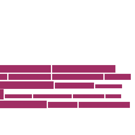
cole vestimentare
cabinet stomatologic
line
cosmetica dentara
Dentist drumul taberei
endodontie
j erotic cu jacuzzi
masaj erotic Iulia
meniu nunta pret
i
rent a car otopeni
restaurant 13 septembrie
restaurant Bucuresti
restaurant
turi la comanda
Torturi nunta
tractari auto Bucuresti