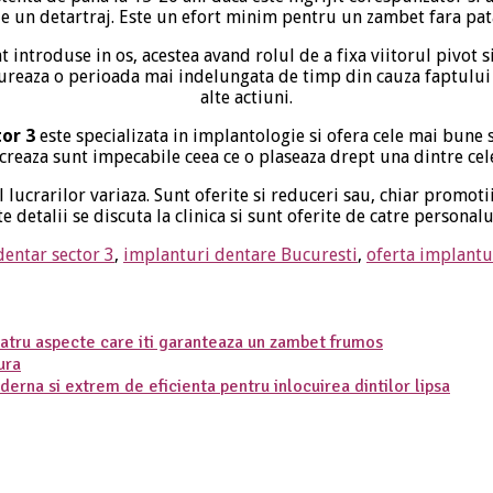
e un detartraj. Este un efort minim pentru un zambet fara pat
nt introduse in os, acestea avand rolul de a fixa viitorul pivot s
eaza o perioada mai indelungata de timp din cauza faptului ca
alte actiuni.
or 3
este specializata in implantologie si ofera cele mai bune 
ucreaza sunt impecabile ceea ce o plaseaza drept una dintre cel
 lucrarilor variaza. Sunt oferite si reduceri sau, chiar promotii
 detalii se discuta la clinica si sunt oferite de catre personalu
dentar sector 3
,
implanturi dentare Bucuresti
,
oferta implantu
atru aspecte care iti garanteaza un zambet frumos
ura
derna si extrem de eficienta pentru inlocuirea dintilor lipsa