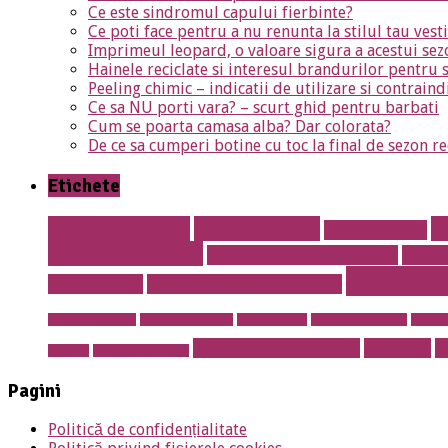
Ce este sindromul capului fierbinte?
Ce poti face pentru a nu renunta la stilul tau ves
Imprimeul leopard, o valoare sigura a acestui sez
Hainele reciclate si interesul brandurilor pentru 
Peeling chimic – indicatii de utilizare si contraind
Ce sa NU porti vara? – scurt ghid pentru barbati
Cum se poarta camasa alba? Dar colorata?
De ce sa cumperi botine cu toc la final de sezon re
Etichete
albire dentara
Anvelope noi
A
aparat dentar
Drumul Taberei
calculatoare second hand
calori
implant 
la microscop
Erotic massage Timisoara
mobila de calitate
mobila lemn masiv
mobila online
mobila romaneasca
mobilie
salon erotic Timisoara
sanatate
s
prosper
restaurant sector 5
Pagini
Politică de confidențialitate