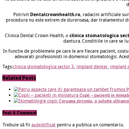
d
Potrivit
Dentalcrownhealth.ro
, radacini artificiale su
procedura nu este extrem de dureroasa, dar tratamentul dur
Clinica Dental Crown Health, o
clinica stomatologica sect
dantura. Conditiile in care se l
In functie de problemele pe care le are fiecare pacient, costul
adevarati profesionisti in domeniul stomatologic. Aceste
Tags:
clinica stomatologica sector 3
,
implant dentar
,
implant 
Related Posts
P
Copii – pacienti in miniat
Coroana zirconiu, o solutie ultramo
Post A Comment
Trebuie să fii
autentificat
pentru a publica un comentariu.