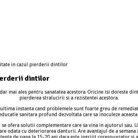
ate in cazul pierderii dintilor
erderii dintilor
 dar mai ales pentru sanatatea acestora. Oricine isi doreste din
pierderea stralucirii si a rezistentei acestora.
 ultima instanta cand problemele sunt foarte greu de remediat
educatie sanitara profund dezvoltata care sa inoculeze aceasta
i se ofera solutii complementare care sa vina in ajutorul sau. 
are odata cu deteriorarea danturii. Are avantajul de a semana izb
stenta de pana la 15-20 ani daca este ingrijit corespunzator si a