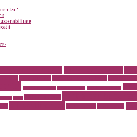
timentar?
on
sustenabilitate
icatii
ce?
parat dentar metalic
Aparat dentar safir
arti
fere otel
Cauciucuri noi
Cauciucuri Second Hand
Cofetarie on
dentar
masa
instalatii antiincendiu
instalatii drencere
magazin online mobila
rent a car bucurest
Prajituri de casa
r de lux
pavaje
stil vestimentar
Tor
port
Torturi botez
Torturi copii