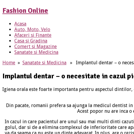
Fashion Online
Acasa
Auto, Moto, Velo
Afaceri si Finante
Casa si Gradina
Comert si Magazine
Sanatate si Medicina
Home
»
Sanatate si Medicina
» Implantul dentar – o necesit
Implantul dentar – o necesitate in cazul pi
Igiena orala este foarte importanta pentru aspectul dintilor,
Din pacate, romanii prefera sa ajunga la medicul dentist in
Acest popor nu are inca o 
In cazul in care pacientul are unul sau mai multi dinti cazut
golul, dar si de a elimina complexul de inferioritate care ap
va da seama ca nu este un dinte adevarat. In plus, are o rezi