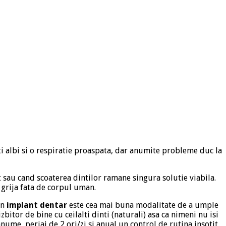
ti albi si o respiratie proaspata, dar anumite probleme duc la
 sau cand scoaterea dintilor ramane singura solutie viabila.
 grija fata de corpul uman.
Un
implant dentar
este cea mai buna modalitate de a umple
itor de bine cu ceilalti dinti (naturali) asa ca nimeni nu isi
nume, periaj de 2 ori/zi si anual un control de rutina insotit