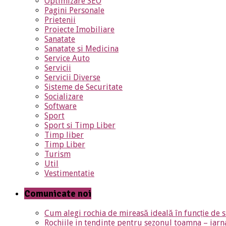
Optimizare SEO
Pagini Personale
Prietenii
Proiecte Imobiliare
Sanatate
Sanatate si Medicina
Service Auto
Servicii
Servicii Diverse
Sisteme de Securitate
Socializare
Software
Sport
Sport si Timp Liber
Timp liber
Timp Liber
Turism
Util
Vestimentatie
Comunicate noi
Cum alegi rochia de mireasă ideală în funcție de s
Rochiile in tendinte pentru sezonul toamna – iar