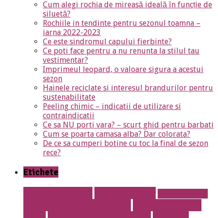
Cum alegi rochia de mireasă ideală în funcție de
siluetă?
Rochiile in tendinte pentru sezonul toamna –
iarna 2022-2023
Ce este sindromul capului fierbinte?
Ce poti face pentru a nu renunta la stilul tau
vestimentar?
Imprimeul leopard, o valoare sigura a acestui
sezon
Hainele reciclate si interesul brandurilor pentru
sustenabilitate
Peeling chimic – indicatii de utilizare si
contraindicatii
Ce sa NU porti vara? – scurt ghid pentru barbati
Cum se poarta camasa alba? Dar colorata?
De ce sa cumperi botine cu toc la final de sezon
rece?
Etichete
albire dentara
Anvelope noi
aparat dentar
Aparat dentar metalic
Aparat dentar
safir
articole vestimentare
cabinet