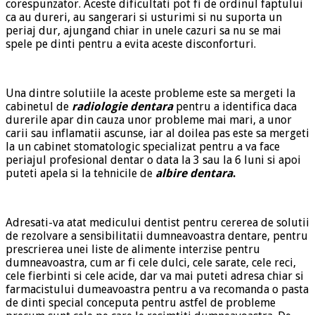
corespunzator. Aceste dificultati pot fi de ordinul faptului
ca au dureri, au sangerari si usturimi si nu suporta un
periaj dur, ajungand chiar in unele cazuri sa nu se mai
spele pe dinti pentru a evita aceste disconforturi.
Una dintre solutiile la aceste probleme este sa mergeti la
cabinetul de
radiologie dentara
pentru a identifica daca
durerile apar din cauza unor probleme mai mari, a unor
carii sau inflamatii ascunse, iar al doilea pas este sa mergeti
la un cabinet stomatologic specializat pentru a va face
periajul profesional dentar o data la 3 sau la 6 luni si apoi
puteti apela si la tehnicile de
albire dentara
.
Adresati-va atat medicului dentist pentru cererea de solutii
de rezolvare a sensibilitatii dumneavoastra dentare, pentru
prescrierea unei liste de alimente interzise pentru
dumneavoastra, cum ar fi cele dulci, cele sarate, cele reci,
cele fierbinti si cele acide, dar va mai puteti adresa chiar si
farmacistului dumeavoastra pentru a va recomanda o pasta
de dinti special conceputa pentru astfel de probleme