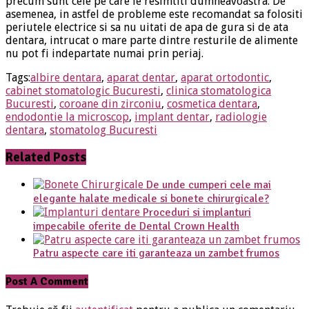
precum sunt cele pe care le resimtiti dumneavoastra. De
asemenea, in astfel de probleme este recomandat sa folositi
periutele electrice si sa nu uitati de apa de gura si de ata
dentara, intrucat o mare parte dintre resturile de alimente
nu pot fi indepartate numai prin periaj.
Tags:
albire dentara
,
aparat dentar
,
aparat ortodontic
,
cabinet stomatologic Bucuresti
,
clinica stomatologica
Bucuresti
,
coroane din zirconiu
,
cosmetica dentara
,
endodontie la microscop
,
implant dentar
,
radiologie
dentara
,
stomatolog Bucuresti
Related Posts
De unde cumperi cele mai
elegante halate medicale si bonete chirurgicale?
Proceduri si implanturi
impecabile oferite de Dental Crown Health
Patru aspecte care iti garanteaza un zambet frumos
Post A Comment