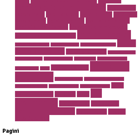
stomatologic Drumul Taberei
calculatoare
second hand
calorifere otel
Cauciucuri noi
Cauciucuri
Second Hand
Cofetarie online
cosmetica dentara
Dentist drumul taberei
endodontie la microscop
implant dentar
Erotic massage Timisoara
masaj
instalatii antiincendiu
instalatii drencere
magazin online mobila
erotic cu jacuzzi
masaj erotic Iulia
meniu nunta pret
mobila de calitate
mobila lemn masiv
mobila online
mobila romaneasca
rent a car
Prajituri de casa
mobilier de lux
pavaje
bucuresti
rent a car otopeni
restaurant 13 septembrie
salon
restaurant Bucuresti
restaurant prosper
restaurant sector 5
stil
erotic Timisoara
sanatate
sport
vestimentar
Torturi botez
Torturi copii
Torturi la comanda
Torturi nunta
tractari
auto Bucuresti
Pagini