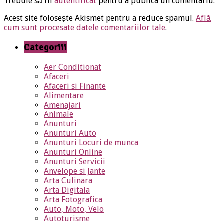
Trebuie să fii
autentificat
pentru a publica un comentariu.
Acest site folosește Akismet pentru a reduce spamul.
Află
cum sunt procesate datele comentariilor tale
.
Categoriii
Aer Conditionat
Afaceri
Afaceri si Finante
Alimentare
Amenajari
Animale
Anunturi
Anunturi Auto
Anunturi Locuri de munca
Anunturi Online
Anunturi Servicii
Anvelope si Jante
Arta Culinara
Arta Digitala
Arta Fotografica
Auto, Moto, Velo
Autoturisme