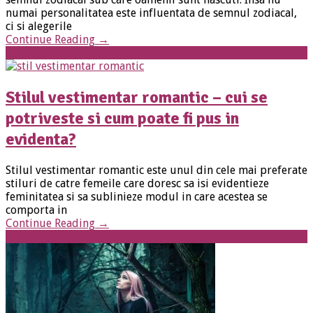
numai personalitatea este influentata de semnul zodiacal,
ci si alegerile
Continue Reading
→
Femei
Stilul vestimentar romantic – cui se
potriveste si cum poate fi pus in
evidenta?
Stilul vestimentar romantic este unul din cele mai preferate
stiluri de catre femeile care doresc sa isi evidentieze
feminitatea si sa sublinieze modul in care acestea se
comporta in
Continue Reading
→
Diverse