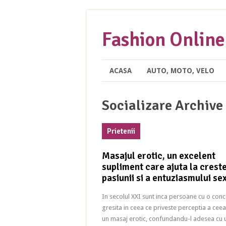
Fashion Online
ACASA
AUTO, MOTO, VELO
Socializare Archive
Prietenii
Masajul erotic, un excelent
supliment care ajuta la crest
pasiunii si a entuziasmului se
In secolul XXI sunt inca persoane cu o conc
gresita in ceea ce priveste perceptia a ceea
un masaj erotic, confundandu-l adesea cu 