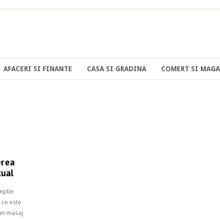
AFACERI SI FINANTE
CASA SI GRADINA
COMERT SI MAGA
erea
xual
eptie
 ce este
un masaj