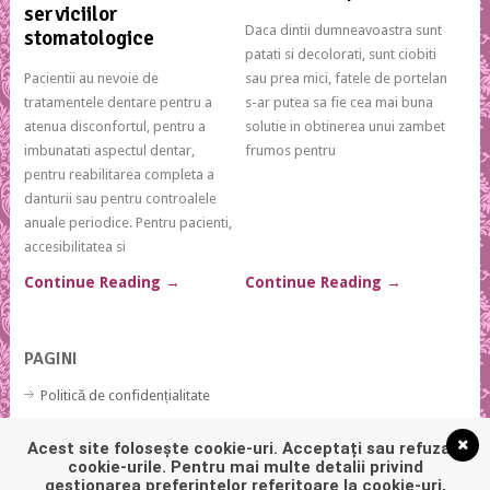
serviciilor
Daca dintii dumneavoastra sunt
stomatologice
patati si decolorati, sunt ciobiti
Pacientii au nevoie de
sau prea mici, fatele de portelan
tratamentele dentare pentru a
s-ar putea sa fie cea mai buna
atenua disconfortul, pentru a
solutie in obtinerea unui zambet
imbunatati aspectul dentar,
frumos pentru
pentru reabilitarea completa a
danturii sau pentru controalele
anuale periodice. Pentru pacienti,
accesibilitatea si
Continue Reading
→
Continue Reading
→
PAGINI
Politică de confidențialitate
Politică privind fișierele cookies
Acest site folosește cookie-uri. Acceptați sau refuzați
cookie-urile. Pentru mai multe detalii privind
gestionarea preferințelor referitoare la cookie-uri,