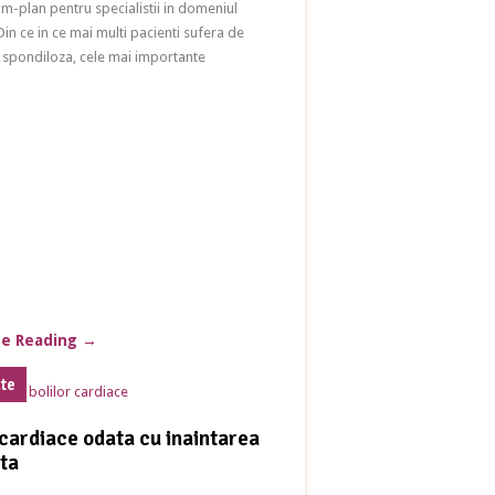
rim-plan pentru specialistii in domeniul
Din ce in ce mai multi pacienti sufera de
i spondiloza, cele mai importante
ue Reading
→
ate
 cardiace odata cu inaintarea
sta