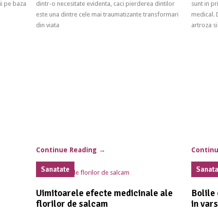
ii pe baza
dintr-o necesitate evidenta, caci pierderea dintilor
sunt in p
este una dintre cele mai traumatizante transformari
medical. 
din viata
artroza s
Continue Reading
→
Contin
Sanatate
Sanat
Uimitoarele efecte medicinale ale
Bolile
florilor de salcam
in var