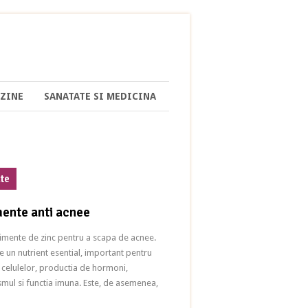
ZINE
SANATATE SI MEDICINA
ate
ente anti acnee
limente de zinc pentru a scapa de acnee.
te un nutrient esential, important pentru
 celulelor, productia de hormoni,
mul si functia imuna. Este, de asemenea,