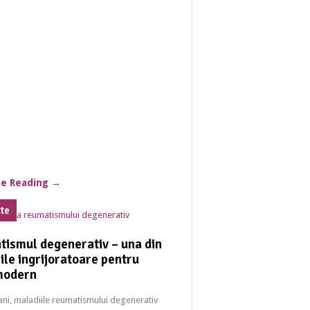
ue Reading
→
ate
ismul degenerativ – una din
ile ingrijoratoare pentru
modern
i ani, maladiile reumatismului degenerativ