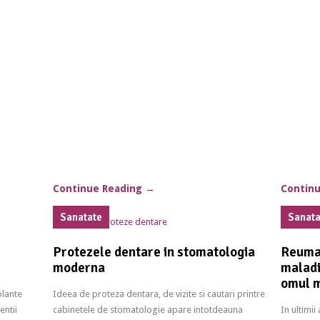
Continue Reading
→
Contin
Sanatate
Sanat
Protezele dentare in stomatologia
Reumat
moderna
maladi
omul 
plante
Ideea de proteza dentara, de vizite si cautari printre
entii
cabinetele de stomatologie apare intotdeauna
In ultimi