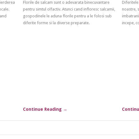
pierderea
Florile de salcam sunt o adevarata binecuvantare
Diferitele
ocale.
pentru simtul olfactiv. Atunci cand infloresc salcamii,
noastre, 
Cand
gospodinele le aduna florile pentru a le folosi sub
imbatranir
diferite forme si la diverse preparate.
incepe, c
Continue Reading
→
Contin