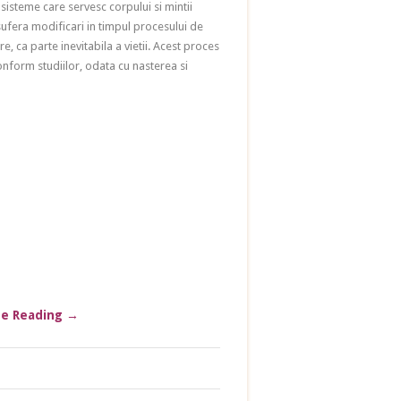
 sisteme care servesc corpului si mintii
sufera modificari in timpul procesului de
e, ca parte inevitabila a vietii. Acest proces
onform studiilor, odata cu nasterea si
ue Reading
→