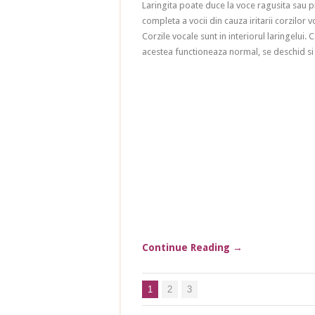
Laringita poate duce la voce ragusita sau 
completa a vocii din cauza iritarii corzilor v
Corzile vocale sunt in interiorul laringelui. 
acestea functioneaza normal, se deschid si
Continue Reading
→
1
2
3