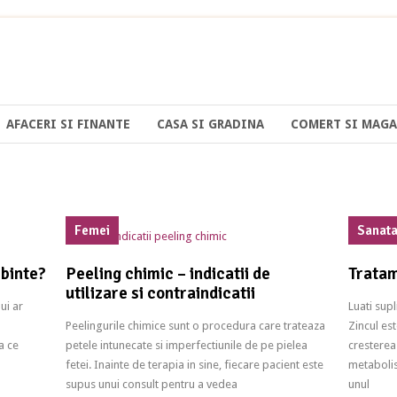
AFACERI SI FINANTE
CASA SI GRADINA
COMERT SI MAGA
Femei
Sanat
rbinte?
Peeling chimic – indicatii de
Tratam
utilizare si contraindicatii
ui ar
Luati sup
Peelingurile chimice sunt o procedura care trateaza
Zincul es
a ce
petele intunecate si imperfectiunile de pe pielea
cresterea
fetei. Inainte de terapia in sine, fiecare pacient este
metabolis
supus unui consult pentru a vedea
unul