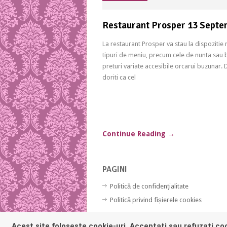
Restaurant Prosper 13 Septe
La restaurant Prosper va stau la dispozitie
tipuri de meniu, precum cele de nunta sau b
preturi variate accesibile orcarui buzunar. 
doriti ca cel
Continue Reading
→
PAGINI
Politică de confidențialitate
Politică privind fișierele cookies
Acest site folosește cookie-uri. Acceptați sau refuzați coo