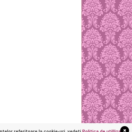
nțelor referitoare la cookie-uri, vedeți
Politica de utillizare