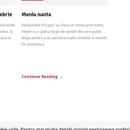
mbrie
Meniu nunta
 mai multe
Restaurtant Prosper va ofera un meniu pret nunta
otez, la
minim cu o gama larga de variatii din care puteti
Daca va
alege pentru a va satisface toate cerintele si nevoile.
De asemenea,
Continue Reading
→
kie-urile. Pentru mai multe detalii privind gestionarea preferi