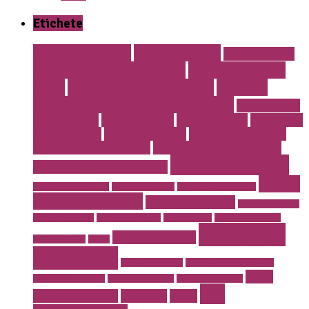
Etichete
albire dentara
Anvelope noi
aparat dentar
Aparat dentar metalic
Aparat dentar
safir
articole vestimentare
cabinet
stomatologic Drumul Taberei
calculatoare
second hand
calorifere otel
Cauciucuri noi
Cauciucuri
Second Hand
Cofetarie online
cosmetica dentara
Dentist drumul taberei
endodontie la microscop
implant dentar
Erotic massage Timisoara
masaj
instalatii antiincendiu
instalatii drencere
magazin online mobila
erotic cu jacuzzi
masaj erotic Iulia
meniu nunta pret
mobila de calitate
mobila lemn masiv
mobila online
mobila romaneasca
rent a car
Prajituri de casa
mobilier de lux
pavaje
bucuresti
rent a car otopeni
restaurant 13 septembrie
salon
restaurant Bucuresti
restaurant prosper
restaurant sector 5
stil
erotic Timisoara
sanatate
sport