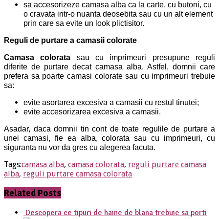
sa accesorizeze camasa alba ca la carte, cu butoni, cu
o cravata intr-o nuanta deosebita sau cu un alt element
prin care sa evite un look plictisitor.
Reguli de purtare a camasii colorate
Camasa colorata
sau cu imprimeuri presupune reguli
diferite de purtare decat camasa alba. Astfel, domnii care
prefera sa poarte camasi colorate sau cu imprimeuri trebuie
sa:
evite asortarea excesiva a camasii cu restul tinutei;
evite accesorizarea excesiva a camasii.
Asadar, daca domnii tin cont de toate regulile de purtare a
unei camasi, fie ea alba, colorata sau cu imprimeuri, cu
siguranta nu vor da gres cu alegerea facuta.
Tags:
camasa alba
,
camasa colorata
,
reguli purtare camasa
alba
,
reguli purtare camasa colorata
Related Posts
Descopera ce tipuri de haine de blana trebuie sa porti