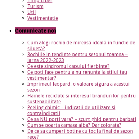
Timp Liber
Turism
Util
Vestimentatie
Comunicate noi
Cum alegi rochia de mireasă ideală în funcție de
siluetă?
Rochiile in tendinte pentru sezonul toamna –
iarna 2022-2023
Ce este sindromul capului fierbinte?
Ce poti face pentru a nu renunta la stilul tau
vestimentar?
Imprimeul leopard, o valoare sigura a acestui
sezon
Hainele reciclate si interesul brandurilor pentru
sustenabilitate
Peeling chimic – indicatii de utilizare si
contraindicatii
Ce sa NU porti vara? – scurt ghid pentru barbati
Cum se poarta camasa alba? Dar colorata?
De ce sa cumperi botine cu toc la final de sezon
rece?