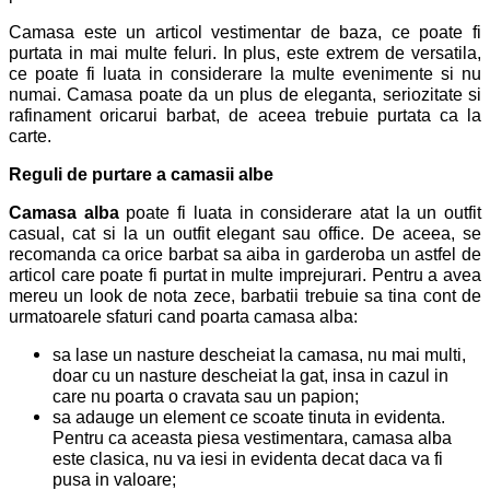
Camasa este un articol vestimentar de baza, ce poate fi
purtata in mai multe feluri. In plus, este extrem de versatila,
ce poate fi luata in considerare la multe evenimente si nu
numai. Camasa poate da un plus de eleganta, seriozitate si
rafinament oricarui barbat, de aceea trebuie purtata ca la
carte.
Reguli de purtare a camasii albe
Camasa alba
poate fi luata in considerare atat la un outfit
casual, cat si la un outfit elegant sau office. De aceea, se
recomanda ca orice barbat sa aiba in garderoba un astfel de
articol care poate fi purtat in multe imprejurari. Pentru a avea
mereu un look de nota zece, barbatii trebuie sa tina cont de
urmatoarele sfaturi cand poarta camasa alba:
sa lase un nasture descheiat la camasa, nu mai multi,
doar cu un nasture descheiat la gat, insa in cazul in
care nu poarta o cravata sau un papion;
sa adauge un element ce scoate tinuta in evidenta.
Pentru ca aceasta piesa vestimentara, camasa alba
este clasica, nu va iesi in evidenta decat daca va fi
pusa in valoare;