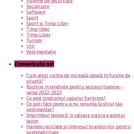
Sisteme de Securitate
Socializare
Software
Sport
Sport si Timp Liber
Timp liber
Timp Liber
Turism
Util
Vestimentatie
Comunicate noi
Cum alegi rochia de mireasă ideală în funcție de
siluetă?
Rochiile in tendinte pentru sezonul toamna –
iarna 2022-2023
Ce este sindromul capului fierbinte?
Ce poti face pentru a nu renunta la stilul tau
vestimentar?
Imprimeul leopard, o valoare sigura a acestui
sezon
Hainele reciclate si interesul brandurilor pentru
sustenabilitate