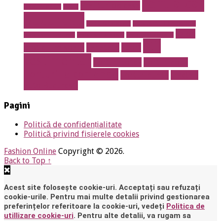
rent a car
Prajituri de casa
mobilier de lux
pavaje
bucuresti
rent a car otopeni
restaurant 13 septembrie
salon
restaurant Bucuresti
restaurant prosper
restaurant sector 5
stil
erotic Timisoara
sanatate
sport
vestimentar
Torturi botez
Torturi copii
Torturi la comanda
Torturi nunta
tractari
auto Bucuresti
Pagini
Politică de confidențialitate
Politică privind fișierele cookies
Fashion Online
Copyright © 2026.
Back to Top ↑
Acest site folosește cookie-uri. Acceptați sau refuzați
cookie-urile. Pentru mai multe detalii privind gestionarea
preferințelor referitoare la cookie-uri, vedeți
Politica de
utillizare cookie-uri
. Pentru alte detalii, va rugam sa