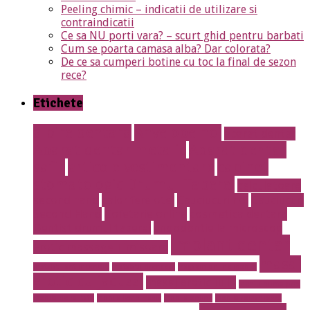
Peeling chimic – indicatii de utilizare si
contraindicatii
Ce sa NU porti vara? – scurt ghid pentru barbati
Cum se poarta camasa alba? Dar colorata?
De ce sa cumperi botine cu toc la final de sezon
rece?
Etichete
albire dentara
Anvelope noi
aparat dentar
Aparat dentar metalic
Aparat dentar
safir
articole vestimentare
cabinet
stomatologic Drumul Taberei
calculatoare
second hand
calorifere otel
Cauciucuri noi
Cauciucuri
Second Hand
Cofetarie online
cosmetica dentara
Dentist drumul taberei
endodontie la microscop
implant dentar
Erotic massage Timisoara
masaj
instalatii antiincendiu
instalatii drencere
magazin online mobila
erotic cu jacuzzi
masaj erotic Iulia
meniu nunta pret
mobila de calitate
mobila lemn masiv
mobila online
mobila romaneasca