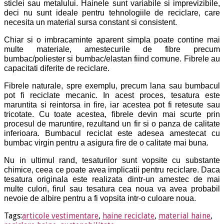
sticlei sau metalului. Hainele sunt variabile si imprevizibile,
deci nu sunt ideale pentru tehnologiile de reciclare, care
necesita un material sursa constant si consistent.
Chiar si o imbracaminte aparent simpla poate contine mai
multe materiale, amestecurile de fibre precum
bumbac/poliester si bumbac/elastan fiind comune.
Fibrele au
capacitati diferite de reciclare.
Fibrele naturale, spre exemplu, precum lana sau bumbacul
pot fi reciclate mecanic. In acest proces, tesatura este
maruntita si reintorsa in fire, iar acestea pot fi retesute sau
tricotate.
Cu toate acestea, fibrele devin mai scurte prin
procesul de maruntire, rezultand un fir si o panza de calitate
inferioara. Bumbacul reciclat este adesea amestecat cu
bumbac virgin pentru a asigura fire de o calitate mai buna.
Nu in ultimul rand, tesaturilor sunt vopsite cu substante
chimice, ceea ce poate avea implicatii pentru reciclare. Daca
tesatura originala este realizata dintr-un amestec de mai
multe culori, firul sau tesatura cea noua va avea probabil
nevoie de albire pentru a fi vopsita intr-o culoare noua.
Tags:
articole vestimentare
,
haine reciclate
,
material haine
,