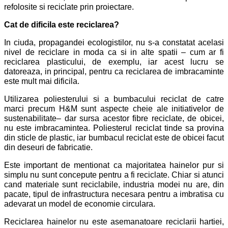
refolosite si reciclate prin proiectare.
Cat de dificila este reciclarea?
In ciuda, propagandei ecologistilor, nu s-a constatat
acelasi
nivel de reciclare in moda ca si in alte spatii – cum ar fi
reciclarea plasticului, de exemplu, iar acest lucru se
datoreaza, in principal, pentru ca reciclarea de imbracaminte
este mult mai dificila.
Utilizarea poliesterului si a bumbacului reciclat de catre
marci precum H&M sunt aspecte cheie ale initiativelor de
sustenabilitate– dar sursa acestor fibre reciclate, de obicei,
nu este imbracamintea. Poliesterul reciclat tinde sa provina
din sticle de plastic, iar bumbacul reciclat este de obicei facut
din deseuri de fabricatie.
Este important de mentionat ca
majoritatea hainelor pur si
simplu nu sunt concepute pentru a fi reciclate. Chiar si atunci
cand materiale sunt reciclabile, industria modei nu are, din
pacate, tipul de infrastructura necesara pentru a imbratisa cu
adevarat un model de economie circulara.
Reciclarea hainelor nu este asemanatoare reciclarii hartiei,