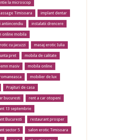
tie la microscop
massage Timisoara
implant dentar
ii antiincendiu
instalatii drencere
 online mobila
otic cu jacuzzi
masaj erotic Iulia
unta pret
mobila de calitate
lemn masiv
mobila online
 romaneasca
mobilier de lux
Prajituri de casa
ar bucuresti
rent a car otopeni
ant 13 septembrie
ant Bucuresti
restaurant prosper
ant sector 5
salon erotic Timisoara