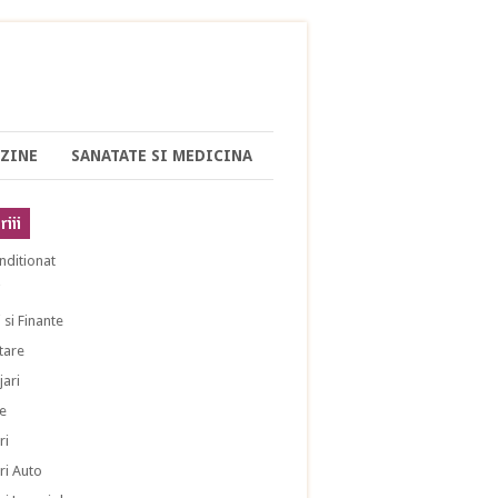
ZINE
SANATATE SI MEDICINA
iii
nditionat
i
 si Finante
tare
ari
e
ri
ri Auto