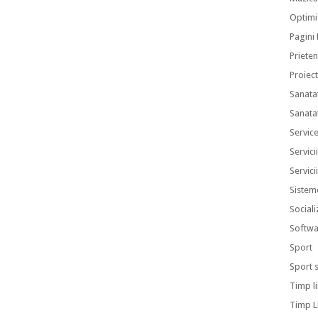
Optimi
Pagini
Prieten
Proiec
Sanata
Sanata
Servic
Servici
Servici
Sistem
Sociali
Softwa
Sport
Sport 
Timp l
Timp L