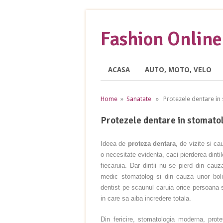
Fashion Online
ACASA
AUTO, MOTO, VELO
Home
»
Sanatate
» Protezele dentare in
Protezele dentare in stomato
Ideea de
proteza dentara
, de vizite si ca
o necesitate evidenta, caci pierderea dinti
fiecaruia. Dar dintii nu se pierd din ca
medic stomatolog si din cauza unor boli
dentist pe scaunul caruia orice persoana s
in care sa aiba incredere totala.
Din fericire, stomatologia moderna, prot