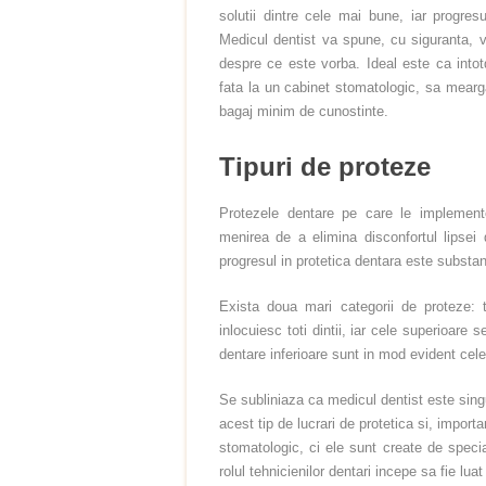
solutii dintre cele mai bune, iar progre
Medicul dentist va spune, cu siguranta, 
despre ce este vorba. Ideal este ca into
fata la un cabinet stomatologic, sa mearga
bagaj minim de cunostinte.
Tipuri de proteze
Protezele dentare pe care le implement
menirea de a elimina disconfortul lipsei d
progresul in protetica dentara este substant
Exista doua mari categorii de proteze: t
inlocuiesc toti dintii, iar cele superioare 
dentare inferioare sunt in mod evident cele 
Se subliniaza ca medicul dentist este sing
acest tip de lucrari de protetica si, import
stomatologic, ci ele sunt create de specia
rolul tehnicienilor dentari incepe sa fie lu