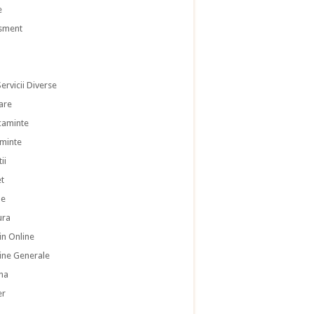
e
isment
ervicii Diverse
are
caminte
aminte
ii
et
le
ura
n Online
ne Generale
na
er
a