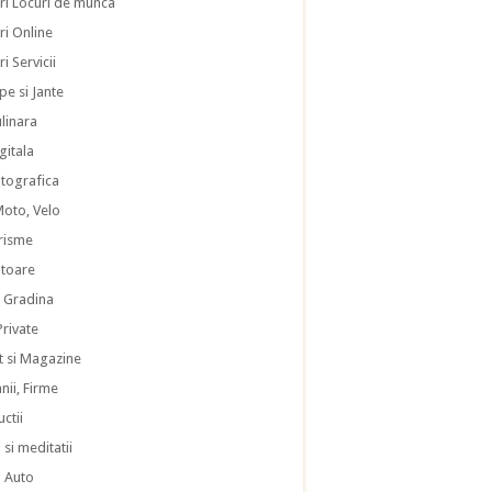
ri Locuri de munca
ri Online
i Servicii
pe si Jante
ulinara
gitala
otografica
Moto, Velo
risme
atoare
i Gradina
 Private
 si Magazine
ii, Firme
ctii
 si meditatii
i Auto