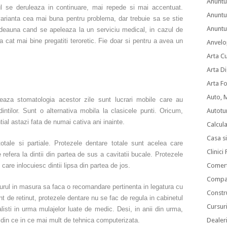
Anuntu
sul se deruleaza in continuare, mai repede si mai accentuat.
Anuntu
varianta cea mai buna pentru problema, dar trebuie sa se stie
Anuntur
tdeauna cand se apeleaza la un serviciu medical, in cazul de
 cat mai bine pregatiti teroretic. Fie doar si pentru a avea un
Anvelo
Arta C
Arta Di
Arta F
Auto, 
eaza stomatologia acestor zile sunt lucrari mobile care au
intilor. Sunt o alternativa mobila la clasicele punti. Oricum,
Autotu
ial astazi fata de numai cativa ani inainte.
Calcul
Casa s
otale si partiale. Protezele dentare totale sunt acelea care
Clinici
se refera la dintii din partea de sus a cavitatii bucale. Protezele
care inlocuiesc dintii lipsa din partea de jos.
Comert
Compan
urul in masura sa faca o recomandare pertinenta in legatura cu
Constru
ant de retinut, protezele dentare nu se fac de regula in cabinetul
Cursuri
listi in urma mulajelor luate de medic. Desi, in anii din urma,
at din ce in ce mai mult de tehnica computerizata.
Dealer