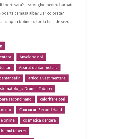
NU porti vara? – scurt ghid pentru barbati
 poarta camasa alba? Dar colorata?
a cumperi botine cu toc la final de sezon
te
dentara
Anvelope noi
dentar
Aparat dentar metalic
dentar safir
articole vestimentare
 stomatologic Drumul Taberei
toare second hand
calorifere otel
uri noi
Cauciucuri Second Hand
ie online
cosmetica dentara
 drumul taberei