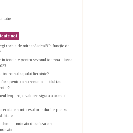
entatie
cate noi
egi rochia de mireasă ideală în funcție de
?
e in tendinte pentru sezonul toamna – iarna
2023
e sindromul capului fierbinte?
 face pentru a nu renunta la stilul tau
entar?
eul leopard, o valoare sigura a acestui
 reciclate si interesul brandurilor pentru
bilitate
 chimic – indicatii de utilizare si
ndicatii