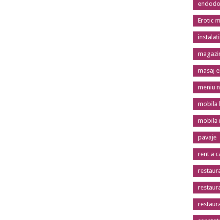
endodon
Erotic 
instalat
magazin
masaj er
meniu n
mobila 
mobila
pavaje
rent a c
restaur
restaur
restaur