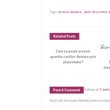
Tags:
proteza dentara
,
tipuri de proteze 
Related Posts
Cum se poate preveni
aparitia cariilor dentare prin
alimentatie?
medi
Trebuie să fii
auten
Post A Comment
Acest site folosește Akismet pentru a red