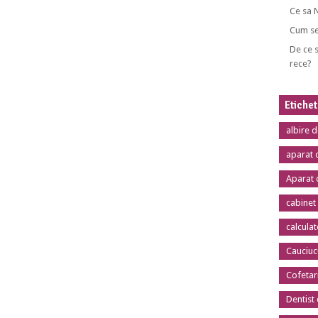
Ce sa 
Cum se
De ce s
rece?
Etiche
albire 
aparat 
Aparat 
cabinet
calcula
Cauciuc
Cofetar
Dentist