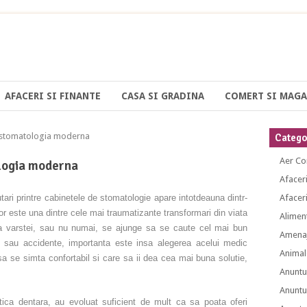
AFACERI SI FINANTE
CASA SI GRADINA
COMERT SI MAGA
 stomatologia moderna
Categor
Aer Co
logia moderna
Afacer
utari printre cabinetele de stomatologie apare intotdeauna dintr-
Afaceri
lor este una dintre cele mai traumatizante transformari din viata
Alimen
uza varstei, sau nu numai, se ajunge sa se caute cel mai bun
Amenaj
 sau accidente, importanta este insa alegerea acelui medic
Animal
a se simta confortabil si care sa ii dea cea mai buna solutie,
Anuntu
Anuntu
etica dentara, au evoluat suficient de mult ca sa poata oferi