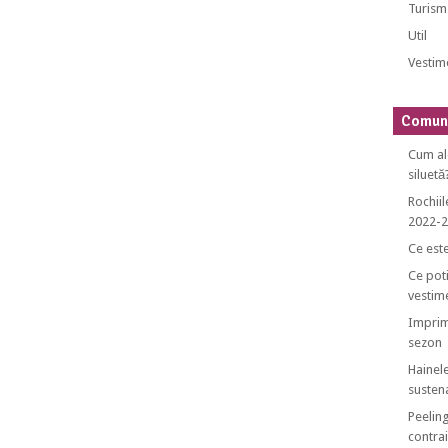
Turism
Util
Vestim
Comuni
Cum al
siluetă
Rochiil
2022-
Ce est
Ce poti
vestim
Imprim
sezon
Hainele
sustena
Peeling
contrai