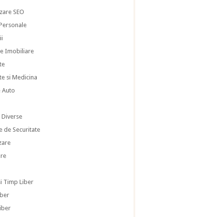
zare SEO
 Personale
ii
te Imobiliare
te
te si Medicina
e Auto
i
i Diverse
e de Securitate
zare
re
si Timp Liber
iber
iber