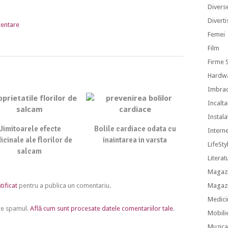
Divers
Divert
dentare
Femei
Film
Firme S
Hardw
Imbra
Incalt
Instalat
Uimitoarele efecte
Bolile cardiace odata cu
Intern
cinale ale florilor de
inaintarea in varsta
LifeSty
salcam
Literat
Magazi
Magazi
tificat
pentru a publica un comentariu.
Medici
uce spamul.
Află cum sunt procesate datele comentariilor tale
.
Mobili
Muzic