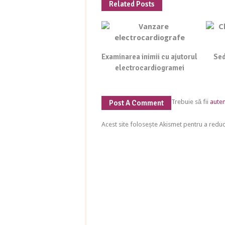
Related Posts
Examinarea inimii cu ajutorul
Sed
electrocardiogramei
Trebuie să fii
auten
Post A Comment
Acest site folosește Akismet pentru a red