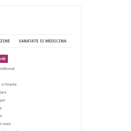
ZINE
SANATATE SI MEDICINA
iii
nditionat
i
 si Finante
tare
ari
e
ri
ri Auto