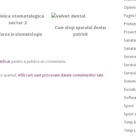
Optimi
Pagini
Prieten
Cum alegi aparatul dentar
Proiec
area in stomatologie
potrivit
Sanata
Sanata
Servic
tificat
pentru a publica un comentariu.
Servici
Servici
uce spamul.
Află cum sunt procesate datele comentariilor tale
.
Sistem
Sociali
Softwa
Sport
Sport 
Timp l
Timp L