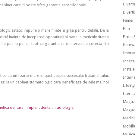
Divers
cabinet care iti poate oferi garantia serviciilor sale.
Divert
Femei
Film
ologic estetic impune o mare finete si grija pentru detalii. De la
Firme S
dicul inainte de inceperea operatiunii si pana la meticulozitatea
a fie pus la punct, fapt ce garanteaza o interventie corecta din
Hardw
Imbra
Incalt
Instalat
ifice au un foarte mare impact asupra succesului tratamentului.
Intern
elezi la un cabinet stomatologic care beneficiaza de cele mai noi
LifeSty
Literat
Magazi
etica dentara
,
implant dentar
,
radiologie
Magazi
Medici
Mobili
Muzic