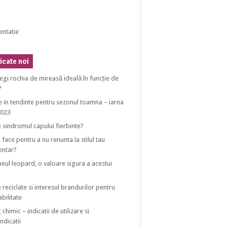
entatie
cate noi
egi rochia de mireasă ideală în funcție de
?
e in tendinte pentru sezonul toamna – iarna
2023
e sindromul capului fierbinte?
 face pentru a nu renunta la stilul tau
entar?
eul leopard, o valoare sigura a acestui
 reciclate si interesul brandurilor pentru
bilitate
 chimic – indicatii de utilizare si
ndicatii