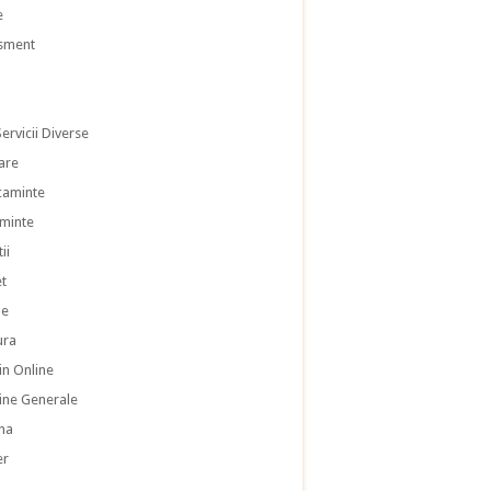
e
isment
ervicii Diverse
are
caminte
aminte
ii
et
le
ura
n Online
ne Generale
na
er
a