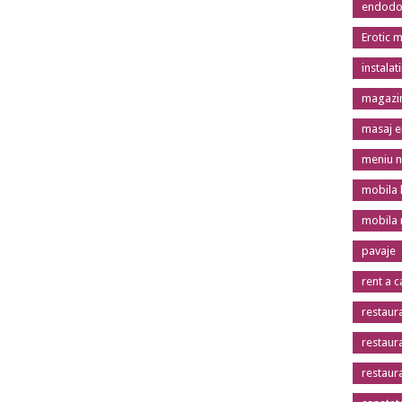
endodon
Erotic 
instalat
magazin
masaj er
meniu n
mobila 
mobila
pavaje
rent a c
restaur
restaur
restaur