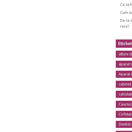
Ce sa 
Cum se
De ce s
rece?
Etiche
albire 
aparat 
Aparat 
cabinet
calcula
Cauciuc
Cofetar
Dentist