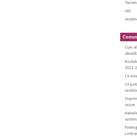
Turism
Util
Vestim
Comuni
Cum al
siluetă
Rochiil
2022-
Ce est
Ce poti
vestim
Imprim
sezon
Hainele
sustena
Peeling
contrai