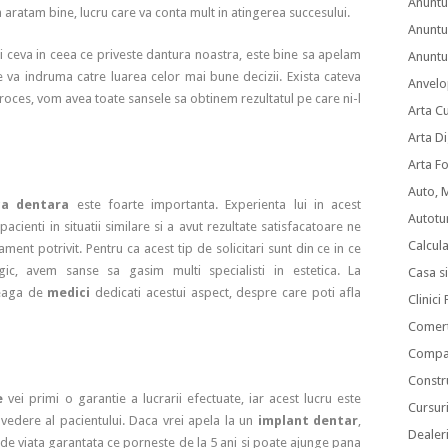
Anuntu
sa aratam bine, lucru care va conta mult in atingerea succesului.
Anuntu
 ceva in ceea ce priveste dantura noastra, este bine sa apelam
Anuntur
ne va indruma catre luarea celor mai bune decizii. Exista cateva
Anvelo
roces, vom avea toate sansele sa obtinem rezultatul pe care ni-l
Arta C
Arta Di
Arta F
Auto, 
ca dentara
este foarte importanta. Experienta lui in acest
Autotu
cienti in situatii similare si a avut rezultate satisfacatoare ne
Calcul
ent potrivit. Pentru ca acest tip de solicitari sunt din ce in ce
c, avem sanse sa gasim multi specialisti in estetica. La
Casa s
treaga de
medici
dedicati acestui aspect, despre care poti afla
Clinici
Comert
Compan
Constru
e
vei primi o garantie a lucrarii efectuate, iar acest lucru este
Cursuri
 vedere al pacientului. Daca vrei apela la un
implant dentar
,
Dealer
e viata garantata ce porneste de la 5 ani si poate ajunge pana