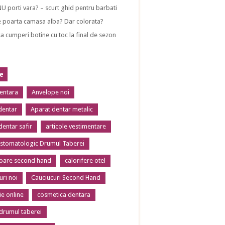
NU porti vara? – scurt ghid pentru barbati
 poarta camasa alba? Dar colorata?
a cumperi botine cu toc la final de sezon
te
dentara
Anvelope noi
dentar
Aparat dentar metalic
dentar safir
articole vestimentare
 stomatologic Drumul Taberei
toare second hand
calorifere otel
uri noi
Cauciucuri Second Hand
ie online
cosmetica dentara
 drumul taberei