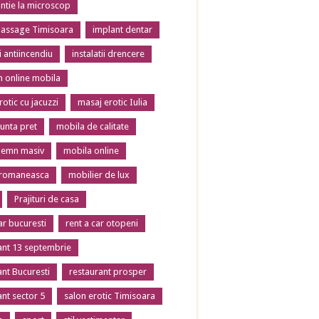
tie la microscop
massage Timisoara
implant dentar
ii antiincendiu
instalatii drencere
 online mobila
otic cu jacuzzi
masaj erotic Iulia
unta pret
mobila de calitate
lemn masiv
mobila online
 romaneasca
mobilier de lux
Prajituri de casa
ar bucuresti
rent a car otopeni
ant 13 septembrie
ant Bucuresti
restaurant prosper
ant sector 5
salon erotic Timisoara