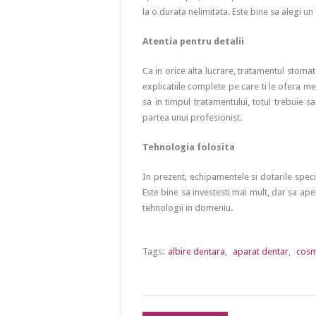
la o durata nelimitata. Este bine sa alegi un 
Atentia pentru detalii
Ca in orice alta lucrare, tratamentul stomat
explicatiile complete pe care ti le ofera me
sa in timpul tratamentului, totul trebuie s
partea unui profesionist.
Tehnologia folosita
In prezent, echipamentele si dotarile spec
Este bine sa investesti mai mult, dar sa ap
tehnologii in domeniu.
Tags:
albire dentara
,
aparat dentar
,
cosm