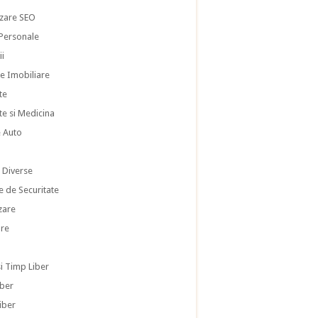
zare SEO
 Personale
ii
te Imobiliare
te
te si Medicina
e Auto
i
i Diverse
e de Securitate
zare
re
si Timp Liber
iber
iber