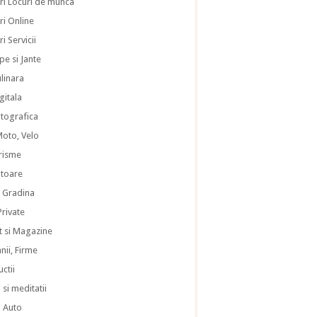
ri Locuri de munca
ri Online
i Servicii
pe si Jante
ulinara
gitala
otografica
Moto, Velo
risme
atoare
i Gradina
 Private
 si Magazine
ii, Firme
ctii
 si meditatii
i Auto