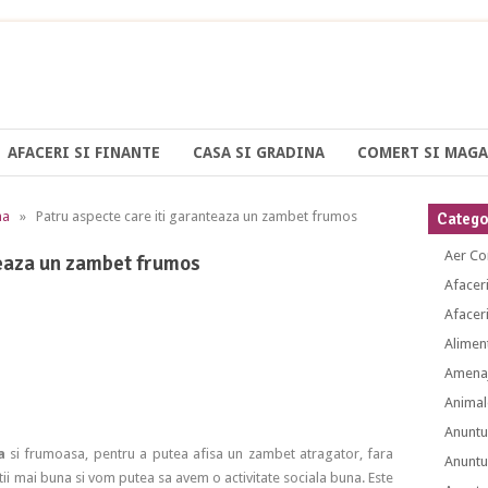
AFACERI SI FINANTE
CASA SI GRADINA
COMERT SI MAGA
na
» Patru aspecte care iti garanteaza un zambet frumos
Categor
Aer Co
teaza un zambet frumos
Afacer
Afaceri
Alimen
Amenaj
Animal
Anuntu
a
si frumoasa, pentru a putea afisa un zambet atragator, fara
Anuntu
ietii mai buna si vom putea sa avem o activitate sociala buna. Este