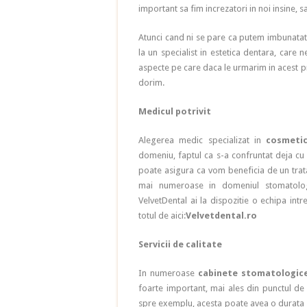
important sa fim increzatori in noi insine, 
Atunci cand ni se pare ca putem imbunatati
la un specialist in estetica dentara, care 
aspecte pe care daca le urmarim in acest p
dorim.
Medicul potrivit
Alegerea medic specializat in
cosmeti
domeniu, faptul ca s-a confruntat deja cu pa
poate asigura ca vom beneficia de un tratam
mai numeroase in domeniul stomatologi
VelvetDental ai la dispozitie o echipa in
totul de aici:
Velvetdental.ro
Servicii de calitate
In numeroase
cabinete stomatologic
foarte important, mai ales din punctul de
spre exemplu, acesta poate avea o durata d