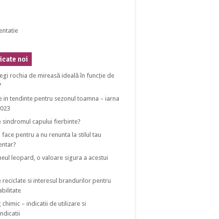
entatie
cate noi
egi rochia de mireasă ideală în funcție de
?
e in tendinte pentru sezonul toamna – iarna
2023
e sindromul capului fierbinte?
 face pentru a nu renunta la stilul tau
entar?
eul leopard, o valoare sigura a acestui
 reciclate si interesul brandurilor pentru
bilitate
 chimic – indicatii de utilizare si
ndicatii