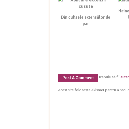
Haine
Din culisele extensiilor de
par
Trebuie să fii
auten
Post A Comment
Acest site folosește Akismet pentru a red