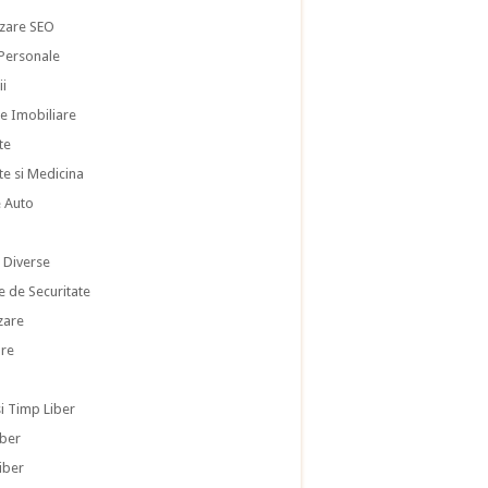
zare SEO
 Personale
ii
te Imobiliare
te
te si Medicina
e Auto
i
i Diverse
e de Securitate
zare
re
si Timp Liber
iber
iber