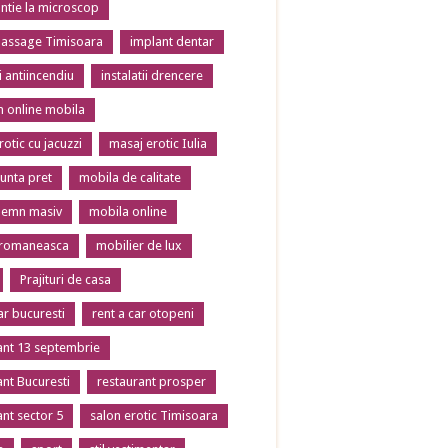
tie la microscop
massage Timisoara
implant dentar
ii antiincendiu
instalatii drencere
 online mobila
otic cu jacuzzi
masaj erotic Iulia
unta pret
mobila de calitate
lemn masiv
mobila online
 romaneasca
mobilier de lux
Prajituri de casa
ar bucuresti
rent a car otopeni
ant 13 septembrie
ant Bucuresti
restaurant prosper
ant sector 5
salon erotic Timisoara