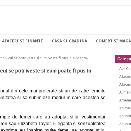
AFACERI SI FINANTE
CASA SI GRADINA
COMERT SI MAGA
c – cui se potriveste si cum poate fi pus in evidenta?
Categor
Aer Co
cui se potriveste si cum poate fi pus in
Afacer
Afaceri
unul din cele mai preferate stiluri de catre femeile
Alimen
initatea si sa sublinieze modul in care acestea se
Amenaj
Animal
Anuntu
ple de femei care au adoptat stilul vestimentar
en sau Elizabeth Taylor. Eleganta si senzualitatea
Anuntu
 exprima au inspirat multe femei sa adopte stilul