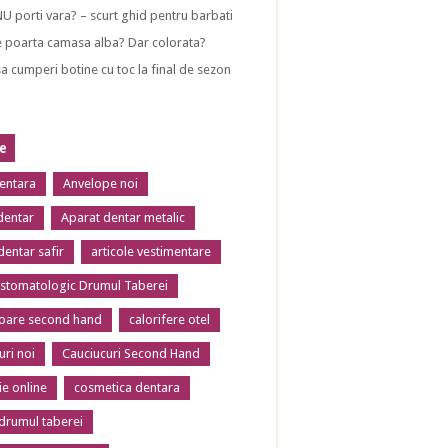
NU porti vara? – scurt ghid pentru barbati
 poarta camasa alba? Dar colorata?
a cumperi botine cu toc la final de sezon
te
dentara
Anvelope noi
dentar
Aparat dentar metalic
dentar safir
articole vestimentare
 stomatologic Drumul Taberei
toare second hand
calorifere otel
uri noi
Cauciucuri Second Hand
ie online
cosmetica dentara
 drumul taberei