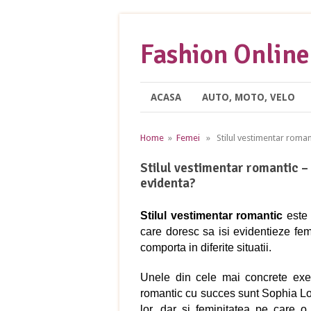
Fashion Online
ACASA
AUTO, MOTO, VELO
Home
»
Femei
» Stilul vestimentar romanti
Stilul vestimentar romantic – 
evidenta?
Stilul vestimentar romantic
este 
care doresc sa isi evidentieze fem
comporta in diferite situatii.
Unele din cele mai concrete exem
romantic cu succes sunt Sophia Lor
lor, dar si feminitatea pe care o