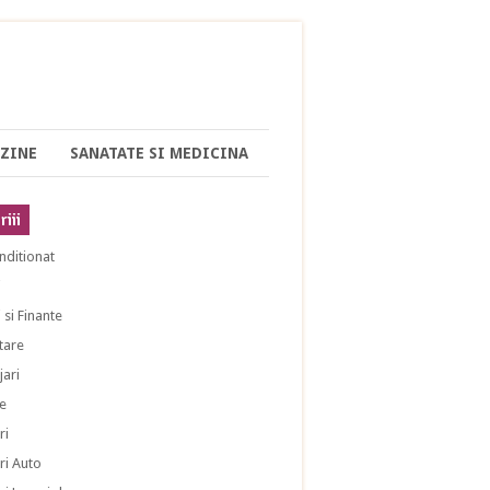
ZINE
SANATATE SI MEDICINA
iii
nditionat
i
 si Finante
tare
ari
e
ri
ri Auto