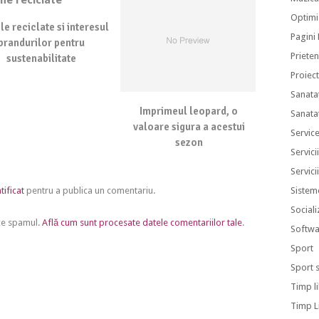
Optimi
le reciclate si interesul
Pagini
brandurilor pentru
Prieten
sustenabilitate
Proiec
Sanata
Imprimeul leopard, o
Sanata
valoare sigura a acestui
Servic
sezon
Servici
Servici
Sistem
tificat
pentru a publica un comentariu.
Sociali
uce spamul.
Află cum sunt procesate datele comentariilor tale
.
Softwa
Sport
Sport 
Timp l
Timp L