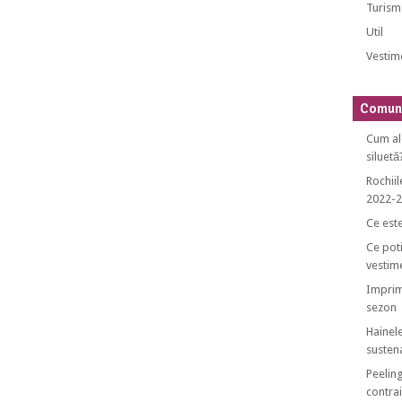
Turism
Util
Vestim
Comuni
Cum al
siluetă
Rochiil
2022-
Ce est
Ce poti
vestim
Imprim
sezon
Hainele
sustena
Peeling
contrai