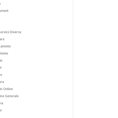
e
isment
ervicii Diverse
are
caminte
aminte
ii
et
le
ura
n Online
ne Generale
na
er
a