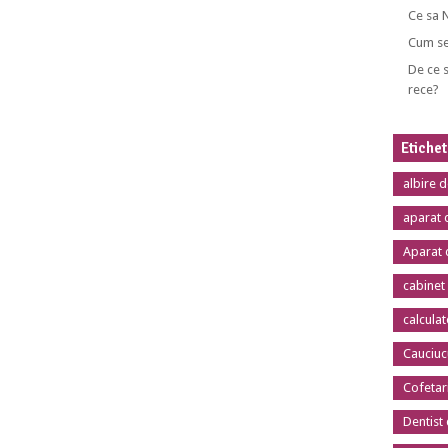
Ce sa 
Cum se
De ce s
rece?
Etiche
albire 
aparat 
Aparat 
cabinet
calcula
Cauciuc
Cofetar
Dentist