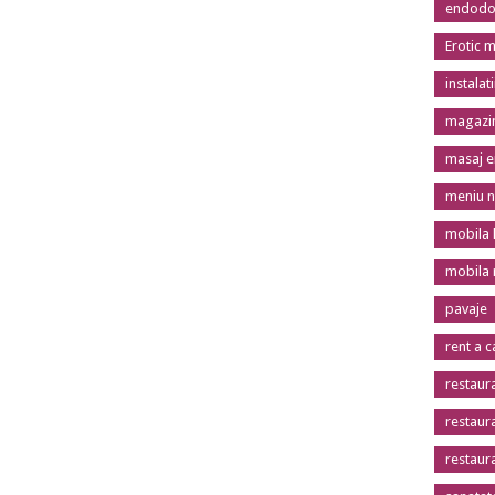
endodon
Erotic 
instalat
magazin
masaj er
meniu n
mobila 
mobila
pavaje
rent a c
restaur
restaur
restaur