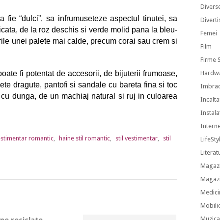
Divers
sa fie “dulci”, sa infrumuseteze aspectul tinutei, sa
Divert
icata, de la roz deschis si verde molid pana la bleu-
Femei
rile unei palete mai calde, precum corai sau crem si
Film
Firme S
poate fi potentat de accesorii, de bijuterii frumoase,
Hardw
ete dragute, pantofi si sandale cu bareta fina si toc
Imbra
u cu dunga, de un machiaj natural si ruj in culoarea
Incalt
Instalat
Intern
vestimentar romantic
,
haine stil romantic
,
stil vestimentar
,
stil
LifeSty
Literat
Magazi
Magazi
Medici
Mobili
Muzic