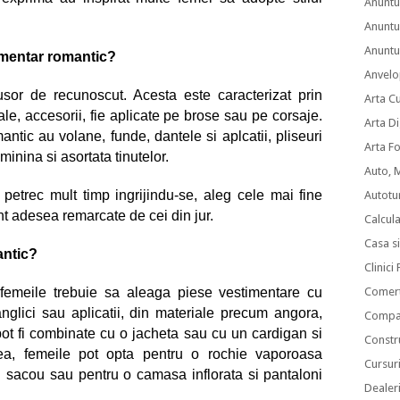
Anuntu
Anuntu
Anuntur
imentar romantic?
Anvelo
usor de recunoscut. Acesta este caracterizat prin
Arta C
ale, accesorii, fie aplicate pe brose sau pe corsaje.
Arta Di
antic au volane, funde, dantele si aplcatii, pliseuri
Arta F
eminina si asortata tinutelor.
Auto, 
petrec mult timp ingrijindu-se, aleg cele mai fine
Autotu
unt adesea remarcate de cei din jur.
Calcul
Casa s
antic?
Clinici
, femeile trebuie sa aleaga piese vestimentare cu
Comert
nglici sau aplicatii, din materiale precum angora,
Compan
 pot fi combinate cu o jacheta sau cu un cardigan si
Constru
a, femeile pot opta pentru o rochie vaporoasa
Cursuri
 sacou sau pentru o camasa inflorata si pantaloni
Dealer