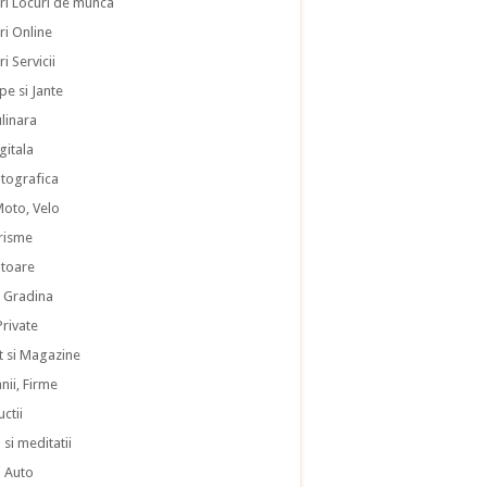
ri Locuri de munca
ri Online
i Servicii
pe si Jante
ulinara
gitala
otografica
Moto, Velo
risme
atoare
i Gradina
 Private
 si Magazine
ii, Firme
ctii
 si meditatii
i Auto