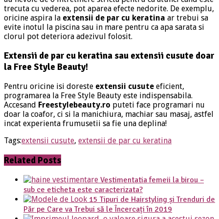
trecuta cu vederea, pot aparea efecte nedorite. De exemplu,
oricine aspira la
extensii de par cu keratina
ar trebui sa
evite inotul la piscina sau in mare pentru ca apa sarata si
clorul pot deteriora adezivul folosit.
Extensii de par cu keratina
sau extensii cusute doar
la Free Style Beauty!
Pentru oricine isi doreste
extensii cusute
eficient,
programarea la Free Style Beauty este indispensabila.
Accesand
Freestylebeauty.ro
puteti face programari nu
doar la coafor, ci si la manichiura, machiar sau masaj, astfel
incat experienta frumusetii sa fie una deplina!
Tags:
extensii cusute
,
extensii de par cu keratina
Related Posts
Vestimentatia femeii la birou –
sub ce eticheta este caracterizata?
15 Tipuri de Hairstyling și Trenduri de
Păr pe Care va Trebui să le Încercați în 2019