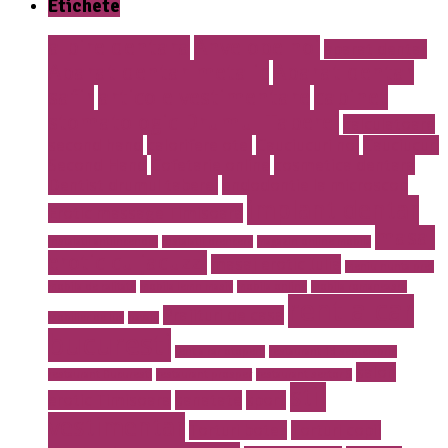
Etichete
albire dentara
Anvelope noi
aparat dentar
Aparat dentar metalic
Aparat dentar
safir
articole vestimentare
cabinet
stomatologic Drumul Taberei
calculatoare
second hand
calorifere otel
Cauciucuri noi
Cauciucuri
Second Hand
Cofetarie online
cosmetica dentara
Dentist drumul taberei
endodontie la microscop
implant dentar
Erotic massage Timisoara
masaj
instalatii antiincendiu
instalatii drencere
magazin online mobila
erotic cu jacuzzi
masaj erotic Iulia
meniu nunta pret
mobila de calitate
mobila lemn masiv
mobila online
mobila romaneasca
rent a car
Prajituri de casa
mobilier de lux
pavaje
bucuresti
rent a car otopeni
restaurant 13 septembrie
salon
restaurant Bucuresti
restaurant prosper
restaurant sector 5
stil
erotic Timisoara
sanatate
sport
vestimentar
Torturi botez
Torturi copii