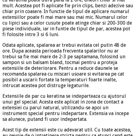
mult. Acestea pot fi aplicate fie prin clips, benzi adezive sau
chiar prin coasere. In functie de tipul de aplicare numarul
extensiilor poate fi mai mare sau mai mic. Numarul celor
cu lipici sau a celor cusute poate atinge chiar si 200-300 de
piese individuale, iar in funtie de tipul de par, acestea pot
fi folosite intre 3 si 6 luni.
Odata aplicate, spalarea ar trebui evitata cel putin 48 de
ore. Dupa aceasta perioada frecventa spalarilor nu ar
trebui sa fie mai mare de 2-3 pe saptamana, folosind un
sampon si un balsam bland, tocmai pentru a proteja
extensiile de deteriorare. Pentru a reduce daunele se
recomanda spalarea cu miscari usoare si evitarea pe cat
posibil a uscarii fortate la temperaturi foarte inalte,
intrucat acestea pot distruge legaturile.
Extensiile de par cu keratina se indeparteaza cu ajutorul
unui gel special. Acesta este aplicat in zona de contact a
extensiei cu parul natural, utilizandu-se apoi un
instrument special pentru indepartare. Extensia va incepe
sa alunece, putand fi usor indepartata.
Acest tip de extensii este cu adevarat util. Cu toate acestea,
au nevoie de o intretinere stricta pentru ca atunci cand este