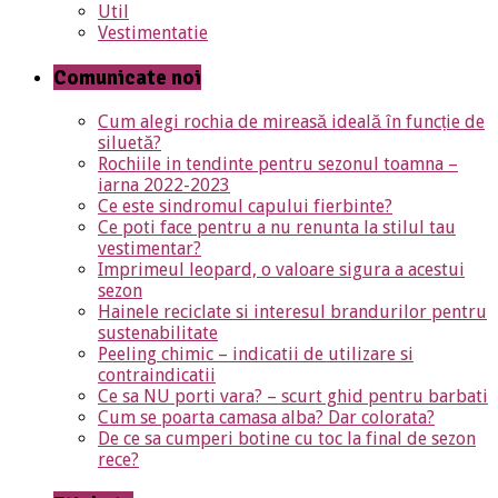
Util
Vestimentatie
Comunicate noi
Cum alegi rochia de mireasă ideală în funcție de
siluetă?
Rochiile in tendinte pentru sezonul toamna –
iarna 2022-2023
Ce este sindromul capului fierbinte?
Ce poti face pentru a nu renunta la stilul tau
vestimentar?
Imprimeul leopard, o valoare sigura a acestui
sezon
Hainele reciclate si interesul brandurilor pentru
sustenabilitate
Peeling chimic – indicatii de utilizare si
contraindicatii
Ce sa NU porti vara? – scurt ghid pentru barbati
Cum se poarta camasa alba? Dar colorata?
De ce sa cumperi botine cu toc la final de sezon
rece?