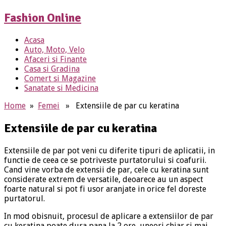
Fashion Online
Acasa
Auto, Moto, Velo
Afaceri si Finante
Casa si Gradina
Comert si Magazine
Sanatate si Medicina
Home
»
Femei
» Extensiile de par cu keratina
Extensiile de par cu keratina
Extensiile de par pot veni cu diferite tipuri de aplicatii, in
functie de ceea ce se potriveste purtatorului si coafurii.
Cand vine vorba de extensii de par, cele cu keratina sunt
considerate extrem de versatile, deoarece au un aspect
foarte natural si pot fi usor aranjate in orice fel doreste
purtatorul.
In mod obisnuit, procesul de aplicare a extensiilor de par
cu keratina poate dura pana la 2 ore, uneori chiar si mai