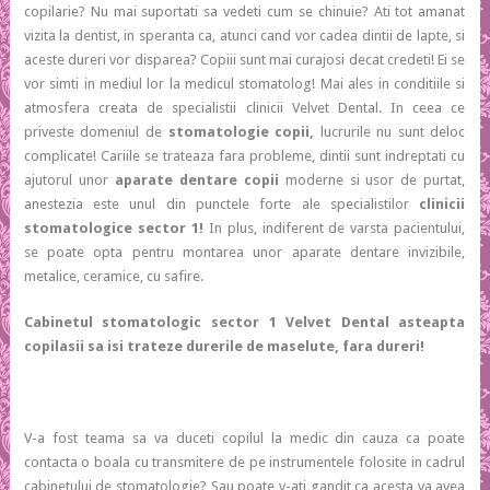
copilarie? Nu mai suportati sa vedeti cum se chinuie? Ati tot amanat
vizita la dentist, in speranta ca, atunci cand vor cadea dintii de lapte, si
aceste dureri vor disparea? Copiii sunt mai curajosi decat credeti! Ei se
vor simti in mediul lor la medicul stomatolog! Mai ales in conditiile si
atmosfera creata de specialistii clinicii Velvet Dental. In ceea ce
priveste domeniul de
stomatologie copii,
lucrurile nu sunt deloc
complicate! Cariile se trateaza fara probleme, dintii sunt indreptati cu
ajutorul unor
aparate dentare copii
moderne si usor de purtat,
anestezia este unul din punctele forte ale specialistilor
clinicii
stomatologice sector 1!
In plus, indiferent de varsta pacientului,
se poate opta pentru montarea unor aparate dentare invizibile,
metalice, ceramice, cu safire.
Cabinetul stomatologic sector 1 Velvet Dental asteapta
copilasii sa isi trateze durerile de maselute, fara dureri!
V-a fost teama sa va duceti copilul la medic din cauza ca poate
contacta o boala cu transmitere de pe instrumentele folosite in cadrul
cabinetului de stomatologie? Sau poate v-ati gandit ca acesta va avea