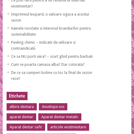
Ce poti face pentru a nu renunta la stilul tau
vestimentar?
Imprimeul leopard, o valoare sigura a acestui
sezon
Hainele reciclate si interesul brandurilor pentru
sustenabilitate
Peeling chimic – indicatii de utilizare si
contraindicatii
Ce sa NU porti vara? – scurt ghid pentru barbati
Cum se poarta camasa alba? Dar colorata?
De ce sa cumperi botine cu toc la final de sezon
rece?
Etichete
albire dentara
Anvelope noi
aparat dentar
Aparat dentar metalic
Aparat dentar safir
articole vestimentare