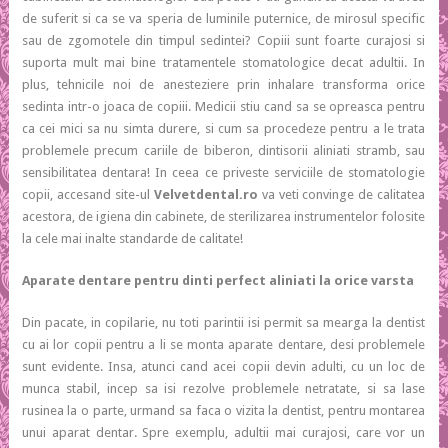
de suferit si ca se va speria de luminile puternice, de mirosul specific
sau de zgomotele din timpul sedintei? Copiii sunt foarte curajosi si
suporta mult mai bine tratamentele stomatologice decat adultii. In
plus, tehnicile noi de anesteziere prin inhalare transforma orice
sedinta intr-o joaca de copiii. Medicii stiu cand sa se opreasca pentru
ca cei mici sa nu simta durere, si cum sa procedeze pentru a le trata
problemele precum cariile de biberon, dintisorii aliniati stramb, sau
sensibilitatea dentara! In ceea ce priveste serviciile de stomatologie
copii, accesand site-ul
Velvetdental.ro
va veti convinge de calitatea
acestora, de igiena din cabinete, de sterilizarea instrumentelor folosite
la cele mai inalte standarde de calitate!
Aparate dentare pentru dinti perfect aliniati la orice varsta
Din pacate, in copilarie, nu toti parintii isi permit sa mearga la dentist
cu ai lor copii pentru a li se monta aparate dentare, desi problemele
sunt evidente. Insa, atunci cand acei copii devin adulti, cu un loc de
munca stabil, incep sa isi rezolve problemele netratate, si sa lase
rusinea la o parte, urmand sa faca o vizita la dentist, pentru montarea
unui aparat dentar. Spre exemplu, adultii mai curajosi, care vor un