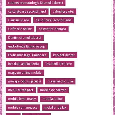
cabinet stomatologic Drumul Taberei
calculatoare second hand
calorifere otel
Cauciucuri noi
Cauciucuri Second Hand
Cofetarie online
cosmetica dentara
Dentist drumul taberei
endodontie la microscop
Erotic massage Timisoara
implant dentar
instalatii antiincendiu
instalatii drencere
magazin online mobila
masaj erotic cu jacuzzi
masaj erotic Iulia
meniu nunta pret
mobila de calitate
mobila lemn masiv
mobila online
mobila romaneasca
mobilier de lux