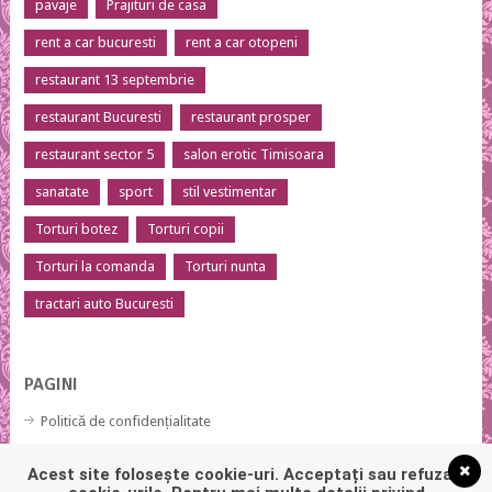
pavaje
Prajituri de casa
rent a car bucuresti
rent a car otopeni
restaurant 13 septembrie
restaurant Bucuresti
restaurant prosper
restaurant sector 5
salon erotic Timisoara
sanatate
sport
stil vestimentar
Torturi botez
Torturi copii
Torturi la comanda
Torturi nunta
tractari auto Bucuresti
PAGINI
Politică de confidențialitate
Politică privind fișierele cookies
Acest site folosește cookie-uri. Acceptați sau refuzați