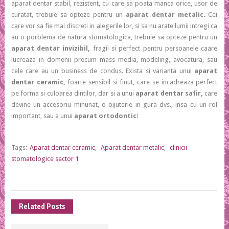
aparat dentar stabil, rezistent, cu care sa poata manca orice, usor de
curatat, trebuie sa opteze pentru un
aparat dentar metalic.
Cei
care vor sa fie mai discreti in alegerile lor, si sa nu arate lumii intregi ca
au o porblema de natura stomatologica, trebuie sa opteze pentru un
aparat dentar invizibil,
fragil si perfect pentru persoanele caare
lucreaza in domenii precum mass media, modeling, avocatura, sau
cele care au un business de condus. Exista si varianta unui
aparat
dentar ceramic,
foarte sensibil si finut, care se incadreaza perfect
pe forma si culoarea dintilor, dar si a unui
aparat dentar safir,
care
devine un accesoriu minunat, o bijuterie in gura dvs., insa cu un rol
important, sau a unui
aparat ortodontic
!
Tags:
Aparat dentar ceramic
,
Aparat dentar metalic
,
clinicii
stomatologice sector 1
Related Posts