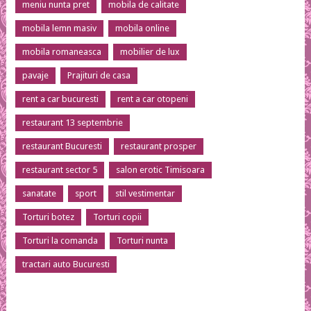
meniu nunta pret
mobila de calitate
mobila lemn masiv
mobila online
mobila romaneasca
mobilier de lux
pavaje
Prajituri de casa
rent a car bucuresti
rent a car otopeni
restaurant 13 septembrie
restaurant Bucuresti
restaurant prosper
restaurant sector 5
salon erotic Timisoara
sanatate
sport
stil vestimentar
Torturi botez
Torturi copii
Torturi la comanda
Torturi nunta
tractari auto Bucuresti