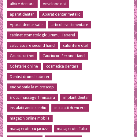
albire dentara
Anvelope noi
aparat dentar
Aparat dentar metalic
Aparat dentar safir
articole vestimentare
cabinet stomatologic Drumul Taberei
calculatoare second hand
calorifere otel
Cauciucuri noi
Cauciucuri Second Hand
Cofetarie online
cosmetica dentara
Dentist drumul taberei
endodontie la microscop
Erotic massage Timisoara
implant dentar
instalatii antiincendiu
instalatii drencere
magazin online mobila
masaj erotic cu jacuzzi
masaj erotic Iulia