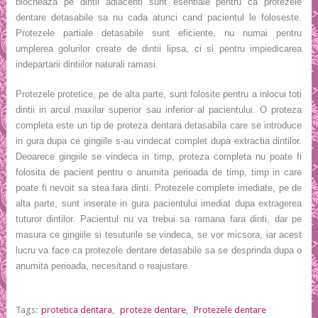
blocheaza pe dintii adiacenti sunt esentiale pentru ca protezele
dentare detasabile sa nu cada atunci cand pacientul le foloseste.
Protezele partiale detasabile sunt eficiente, nu numai pentru
umplerea golurilor create de dintii lipsa, ci si pentru impiedicarea
indepartarii dintiilor naturali ramasi.
Protezele protetice, pe de alta parte, sunt folosite pentru a inlocui toti
dintii in arcul maxilar superior sau inferior al pacientului. O proteza
completa este un tip de proteza dentara detasabila care se introduce
in gura dupa ce gingiile s-au vindecat complet dupa extractia dintilor.
Deoarece gingiile se vindeca in timp, proteza completa nu poate fi
folosita de pacient pentru o anumita perioada de timp, timp in care
poate fi nevoit sa stea fara dinti. Protezele complete imediate, pe de
alta parte, sunt inserate in gura pacientului imediat dupa extragerea
tuturor dintilor. Pacientul nu va trebui sa ramana fara dinti, dar pe
masura ce gingiile si tesuturile se vindeca, se vor micsora, iar acest
lucru va face ca protezele dentare detasabile sa se desprinda dupa o
anumita perioada, necesitand o reajustare.
Tags:
protetica dentara
,
proteze dentare
,
Protezele dentare