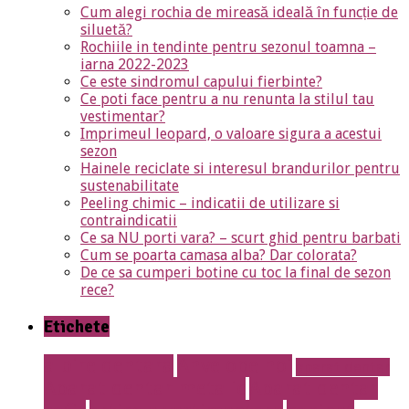
Cum alegi rochia de mireasă ideală în funcție de
siluetă?
Rochiile in tendinte pentru sezonul toamna –
iarna 2022-2023
Ce este sindromul capului fierbinte?
Ce poti face pentru a nu renunta la stilul tau
vestimentar?
Imprimeul leopard, o valoare sigura a acestui
sezon
Hainele reciclate si interesul brandurilor pentru
sustenabilitate
Peeling chimic – indicatii de utilizare si
contraindicatii
Ce sa NU porti vara? – scurt ghid pentru barbati
Cum se poarta camasa alba? Dar colorata?
De ce sa cumperi botine cu toc la final de sezon
rece?
Etichete
albire dentara
Anvelope noi
aparat dentar
Aparat dentar metalic
Aparat dentar