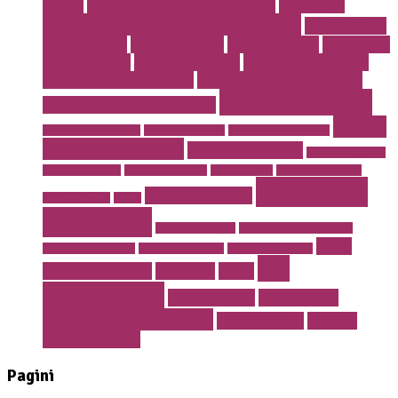
safir
articole vestimentare
cabinet
stomatologic Drumul Taberei
calculatoare
second hand
calorifere otel
Cauciucuri noi
Cauciucuri
Second Hand
Cofetarie online
cosmetica dentara
Dentist drumul taberei
endodontie la microscop
implant dentar
Erotic massage Timisoara
masaj
instalatii antiincendiu
instalatii drencere
magazin online mobila
erotic cu jacuzzi
masaj erotic Iulia
meniu nunta pret
mobila de calitate
mobila lemn masiv
mobila online
mobila romaneasca
rent a car
Prajituri de casa
mobilier de lux
pavaje
bucuresti
rent a car otopeni
restaurant 13 septembrie
salon
restaurant Bucuresti
restaurant prosper
restaurant sector 5
stil
erotic Timisoara
sanatate
sport
vestimentar
Torturi botez
Torturi copii
Torturi la comanda
Torturi nunta
tractari
auto Bucuresti
Pagini