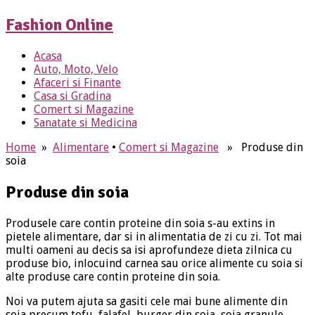
Fashion Online
Acasa
Auto, Moto, Velo
Afaceri si Finante
Casa si Gradina
Comert si Magazine
Sanatate si Medicina
Home
»
Alimentare
•
Comert si Magazine
» Produse din
soia
Produse din soia
Produsele care contin proteine din soia s-au extins in
pietele alimentare, dar si in alimentatia de zi cu zi. Tot mai
multi oameni au decis sa isi aprofundeze dieta zilnica cu
produse bio, inlocuind carnea sau orice alimente cu soia si
alte produse care contin proteine din soia.
Noi va putem ajuta sa gasiti cele mai bune alimente din
soia precum tofu, falafel, burger din soia, soia granule,