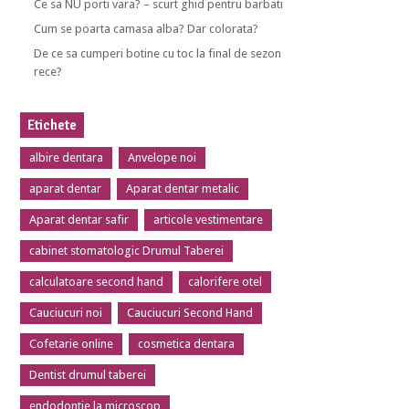
Ce sa NU porti vara? – scurt ghid pentru barbati
Cum se poarta camasa alba? Dar colorata?
De ce sa cumperi botine cu toc la final de sezon
rece?
Etichete
albire dentara
Anvelope noi
aparat dentar
Aparat dentar metalic
Aparat dentar safir
articole vestimentare
cabinet stomatologic Drumul Taberei
calculatoare second hand
calorifere otel
Cauciucuri noi
Cauciucuri Second Hand
Cofetarie online
cosmetica dentara
Dentist drumul taberei
endodontie la microscop