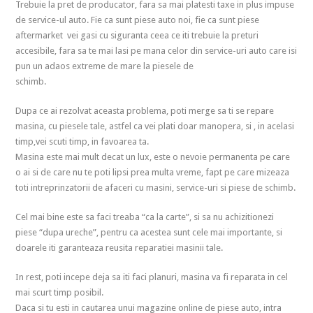
Trebuie la pret de producator, fara sa mai platesti taxe in plus impuse
de service-ul auto. Fie ca sunt piese auto noi, fie ca sunt piese
aftermarket vei gasi cu siguranta ceea ce iti trebuie la preturi
accesibile, fara sa te mai lasi pe mana celor din service-uri auto care isi
pun un adaos extreme de mare la piesele de
schimb.
Dupa ce ai rezolvat aceasta problema, poti merge sa ti se repare
masina, cu piesele tale, astfel ca vei plati doar manopera, si , in acelasi
timp,vei scuti timp, in favoarea ta.
Masina este mai mult decat un lux, este o nevoie permanenta pe care
o ai si de care nu te poti lipsi prea multa vreme, fapt pe care mizeaza
toti intreprinzatorii de afaceri cu masini, service-uri si piese de schimb.
Cel mai bine este sa faci treaba “ca la carte”, si sa nu achizitionezi
piese “dupa ureche”, pentru ca acestea sunt cele mai importante, si
doarele iti garanteaza reusita reparatiei masinii tale.
In rest, poti incepe deja sa iti faci planuri, masina va fi reparata in cel
mai scurt timp posibil.
Daca si tu esti in cautarea unui magazine online de piese auto, intra