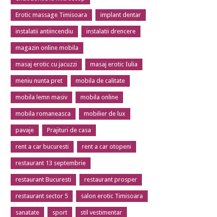
Erotic massage Timisoara
implant dentar
instalatii antiincendiu
instalatii drencere
magazin online mobila
masaj erotic cu jacuzzi
masaj erotic Iulia
meniu nunta pret
mobila de calitate
mobila lemn masiv
mobila online
mobila romaneasca
mobilier de lux
pavaje
Prajituri de casa
rent a car bucuresti
rent a car otopeni
restaurant 13 septembrie
restaurant Bucuresti
restaurant prosper
restaurant sector 5
salon erotic Timisoara
sanatate
sport
stil vestimentar