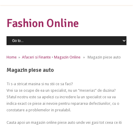
Fashion Online
Home
»
Afaceri si Finante
•
Magazin Online
» Magazin piese auto
Magazin piese auto
Ti s-a stricat masina si nu stii ce sa faci?
Vrei sa se ocupe de ea un specialist, nu un “meserias” de duzina?
Sfatul nostru este sa apelezi cu incredere la un specialist ce va va
indica exact ce piese ai nevoie pentru repararea defectiunilor, cu o
constatare a problemelor in prealabil.
Cauta apoi un magazin online piese auto unde vei gasi tot ceea ce iti