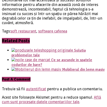
Dezvoltarea tot mai accentuată și succesul soluțiilor
informatice pentru afacerile din această zonă de interes
demonstrează, incontestabil, faptul că tehnologia s-a
insinuat cu succes și într-un spațiu ce părea hărăzit mai
degrabă celor ce țin de inefabil, de impalpabil, de, într-un
cuvânt, atmosferă.
Tags:
soft restaurant
,
software cafenea
Related Posts
Solutia
problemelor tale
Ce se ascunde in spatele
codurilor de bare?
Mobilierul din lemn masiv
Post A Comment
Trebuie să fii
autentificat
pentru a publica un comentariu.
Acest site folosește Akismet pentru a reduce spamul.
Află
cum sunt procesate datele comentariilor tale
.