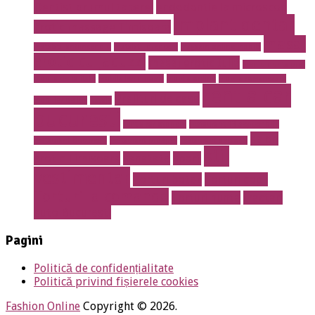
Dentist drumul taberei
endodontie la microscop
implant dentar
Erotic massage Timisoara
masaj
instalatii antiincendiu
instalatii drencere
magazin online mobila
erotic cu jacuzzi
masaj erotic Iulia
meniu nunta pret
mobila de calitate
mobila lemn masiv
mobila online
mobila romaneasca
rent a car
Prajituri de casa
mobilier de lux
pavaje
bucuresti
rent a car otopeni
restaurant 13 septembrie
salon
restaurant Bucuresti
restaurant prosper
restaurant sector 5
stil
erotic Timisoara
sanatate
sport
vestimentar
Torturi botez
Torturi copii
Torturi la comanda
Torturi nunta
tractari
auto Bucuresti
Pagini
Politică de confidențialitate
Politică privind fișierele cookies
Fashion Online
Copyright © 2026.