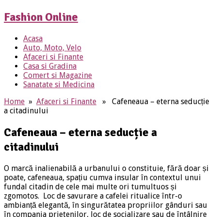
Fashion Online
Acasa
Auto, Moto, Velo
Afaceri si Finante
Casa si Gradina
Comert si Magazine
Sanatate si Medicina
Home
»
Afaceri si Finante
» Cafeneaua – eterna seducție
a citadinului
Cafeneaua – eterna seducție a
citadinului
O marcă inalienabilă a urbanului o constituie, fără doar și
poate, cafeneaua, spațiu cumva insular în contextul unui
fundal citadin de cele mai multe ori tumultuos și
zgomotos. Loc de savurare a cafelei ritualice într-o
ambianță elegantă, în singurătatea propriilor gânduri sau
în compania prietenilor, loc de socializare sau de întâlnire