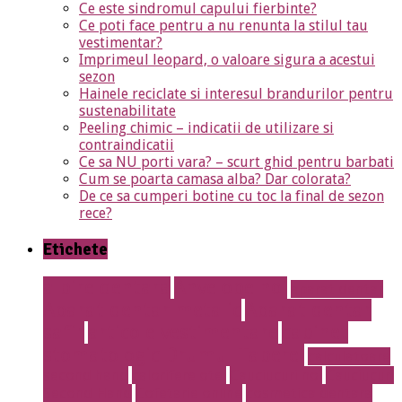
Ce este sindromul capului fierbinte?
Ce poti face pentru a nu renunta la stilul tau
vestimentar?
Imprimeul leopard, o valoare sigura a acestui
sezon
Hainele reciclate si interesul brandurilor pentru
sustenabilitate
Peeling chimic – indicatii de utilizare si
contraindicatii
Ce sa NU porti vara? – scurt ghid pentru barbati
Cum se poarta camasa alba? Dar colorata?
De ce sa cumperi botine cu toc la final de sezon
rece?
Etichete
albire dentara
Anvelope noi
aparat dentar
Aparat dentar metalic
Aparat dentar
safir
articole vestimentare
cabinet
stomatologic Drumul Taberei
calculatoare
second hand
calorifere otel
Cauciucuri noi
Cauciucuri
Second Hand
Cofetarie online
cosmetica dentara