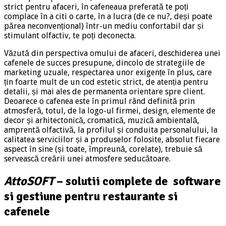
strict pentru afaceri, în cafeneaua preferată te poți
complace în a citi o carte, în a lucra (de ce nu?, deși poate
părea neconvențional) într-un mediu confortabil dar și
stimulant olfactiv, te poți deconecta.
Văzută din perspectiva omului de afaceri, deschiderea unei
cafenele de succes presupune, dincolo de strategiile de
marketing uzuale, respectarea unor exigențe în plus, care
țin foarte mult de un cod estetic strict, de atenția pentru
detalii, și mai ales de permanenta orientare spre client.
Deoarece o cafenea este în primul rând definită prin
atmosferă, totul, de la logo-ul firmei, design, elemente de
decor și arhitectonică, cromatică, muzică ambientală,
amprentă olfactivă, la profilul și conduita personalului, la
calitatea serviciilor și a produselor folosite, absolut fiecare
aspect în sine (și toate, împreună, corelate), trebuie să
servească creării unei atmosfere seducătoare.
AttoSOFT
–
solutii complete de software
si gestiune pentru restaurante si
cafenele