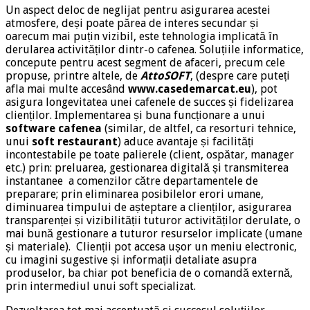
Un aspect deloc de neglijat pentru asigurarea acestei
atmosfere, deși poate părea de interes secundar și
oarecum mai puțin vizibil, este tehnologia implicată în
derularea activităților dintr-o cafenea. Soluțiile informatice,
concepute pentru acest segment de afaceri, precum cele
propuse, printre altele, de
AttoSOFT
, (despre care puteți
afla mai multe accesând
www.casedemarcat.eu
), pot
asigura longevitatea unei cafenele de succes și fidelizarea
clienților. Implementarea și buna funcționare a unui
software cafenea
(similar, de altfel, ca resorturi tehnice,
unui
soft
restaurant
) aduce avantaje și facilități
incontestabile pe toate palierele (client, ospătar, manager
etc.) prin: preluarea, gestionarea digitală și transmiterea
instantanee a comenzilor către departamentele de
preparare; prin eliminarea posibilelor erori umane,
diminuarea timpului de așteptare a clienților, asigurarea
transparenței și vizibilității tuturor activităților derulate, o
mai bună gestionare a tuturor resurselor implicate (umane
și materiale). Clienții pot accesa ușor un meniu electronic,
cu imagini sugestive și informații detaliate asupra
produselor, ba chiar pot beneficia de o comandă externă,
prin intermediul unui soft specializat.