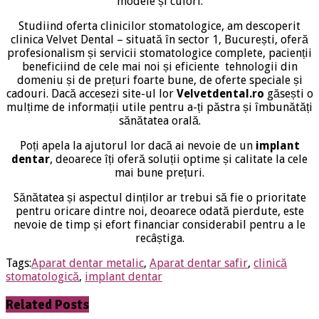
modele și culori.
Studiind oferta clinicilor stomatologice, am descoperit
clinica Velvet Dental – situată în sector 1, București, oferă
profesionalism și servicii stomatologice complete, pacienții
beneficiind de cele mai noi și eficiente tehnologii din
domeniu și de prețuri foarte bune, de oferte speciale și
cadouri. Dacă accesezi site-ul lor
Velvetdental.ro
găsești o
mulțime de informații utile pentru a-ți păstra și îmbunătăți
sănătatea orală.
Poți apela la ajutorul lor dacă ai nevoie de un
implant
dentar
, deoarece îți oferă soluții optime și calitate la cele
mai bune prețuri.
Sănătatea și aspectul dinților ar trebui să fie o prioritate
pentru oricare dintre noi, deoarece odată pierdute, este
nevoie de timp și efort financiar considerabil pentru a le
recâștiga.
Tags:
Aparat dentar metalic
,
Aparat dentar safir
,
clinică
stomatologică
,
implant dentar
Related Posts