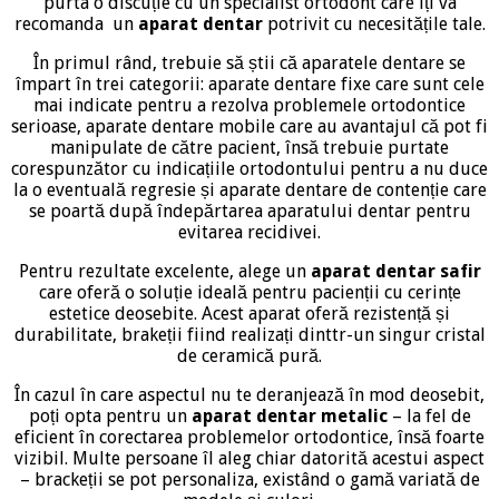
purta o discuție cu un specialist ortodont care îți va
recomanda un
aparat dentar
potrivit cu necesitățile tale.
În primul rând, trebuie să știi că aparatele dentare se
împart în trei categorii: aparate dentare fixe care sunt cele
mai indicate pentru a rezolva problemele ortodontice
serioase, aparate dentare mobile care au avantajul că pot fi
manipulate de către pacient, însă trebuie purtate
corespunzător cu indicațiile ortodontului pentru a nu duce
la o eventuală regresie și aparate dentare de contenție care
se poartă după îndepărtarea aparatului dentar pentru
evitarea recidivei.
Pentru rezultate excelente, alege un
aparat dentar safir
care oferă o soluție ideală pentru pacienții cu cerințe
estetice deosebite. Acest aparat oferă rezistență și
durabilitate, brakeții fiind realizați dinttr-un singur cristal
de ceramică pură.
În cazul în care aspectul nu te deranjează în mod deosebit,
poți opta pentru un
aparat dentar metalic
– la fel de
eficient în corectarea problemelor ortodontice, însă foarte
vizibil. Multe persoane îl aleg chiar datorită acestui aspect
– brackeții se pot personaliza, existând o gamă variată de