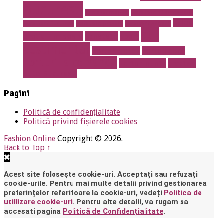
bucuresti
rent a car otopeni
restaurant 13 septembrie
salon
restaurant Bucuresti
restaurant prosper
restaurant sector 5
stil
erotic Timisoara
sanatate
sport
vestimentar
Torturi botez
Torturi copii
Torturi la comanda
Torturi nunta
tractari
auto Bucuresti
Pagini
Politică de confidențialitate
Politică privind fișierele cookies
Fashion Online
Copyright © 2026.
Back to Top ↑
Acest site folosește cookie-uri. Acceptați sau refuzați
cookie-urile. Pentru mai multe detalii privind gestionarea
preferințelor referitoare la cookie-uri, vedeți
Politica de
utillizare cookie-uri
. Pentru alte detalii, va rugam sa
accesati pagina
Politică de Confidențialitate
.