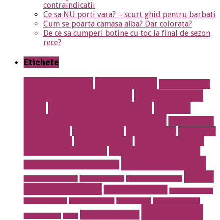
contraindicatii
Ce sa NU porti vara? – scurt ghid pentru barbati
Cum se poarta camasa alba? Dar colorata?
De ce sa cumperi botine cu toc la final de sezon
rece?
Etichete
albire dentara
Anvelope noi
aparat dentar
Aparat dentar metalic
Aparat dentar
safir
articole vestimentare
cabinet
stomatologic Drumul Taberei
calculatoare
second hand
calorifere otel
Cauciucuri noi
Cauciucuri
Second Hand
Cofetarie online
cosmetica dentara
Dentist drumul taberei
endodontie la microscop
implant dentar
Erotic massage Timisoara
masaj
instalatii antiincendiu
instalatii drencere
magazin online mobila
erotic cu jacuzzi
masaj erotic Iulia
meniu nunta pret
mobila de calitate
mobila lemn masiv
mobila online
mobila romaneasca
rent a car
Prajituri de casa
mobilier de lux
pavaje