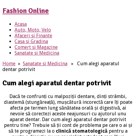
Fashion Online
Acasa
Auto, Moto, Velo
Afaceri si Finante
Casa si Gradina
Comert si Magazine
Sanatate si Medicina
Home
»
Sanatate si Medicina
» Cum alegi aparatul
dentar potrivit
Cum alegi aparatul dentar potrivit
Dacă te confrunți cu malpoziții dentare, dinți strâmbi,
diastemă (stungăreață), mușcătură incorectă care îți poate
afecta pe termen lung sănătatea orală și digestivă, ai
nevoie să corectezi aceste neajunsuri cu ajutorul unu
aparat dentar. Dar cum alegi aparatul dentar potrivit
pentru tine? Trebuie să ții cont de problema pe care o ai și
să te programezi la o
clinică stomatologică
pentru a