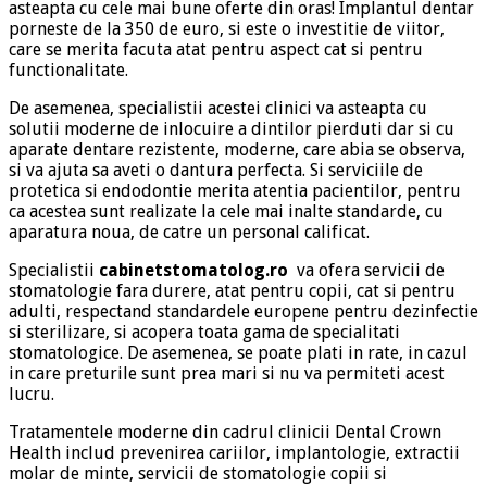
asteapta cu cele mai bune oferte din oras! Implantul dentar
porneste de la 350 de euro, si este o investitie de viitor,
care se merita facuta atat pentru aspect cat si pentru
functionalitate.
De asemenea, specialistii acestei clinici va asteapta cu
solutii moderne de inlocuire a dintilor pierduti dar si cu
aparate dentare rezistente, moderne, care abia se observa,
si va ajuta sa aveti o dantura perfecta. Si serviciile de
protetica si endodontie merita atentia pacientilor, pentru
ca acestea sunt realizate la cele mai inalte standarde, cu
aparatura noua, de catre un personal calificat.
Specialistii
cabinetstomatolog.ro
va ofera servicii de
stomatologie fara durere, atat pentru copii, cat si pentru
adulti, respectand standardele europene pentru dezinfectie
si sterilizare, si acopera toata gama de specialitati
stomatologice. De asemenea, se poate plati in rate, in cazul
in care preturile sunt prea mari si nu va permiteti acest
lucru.
Tratamentele moderne din cadrul clinicii Dental Crown
Health includ prevenirea cariilor, implantologie, extractii
molar de minte, servicii de stomatologie copii si