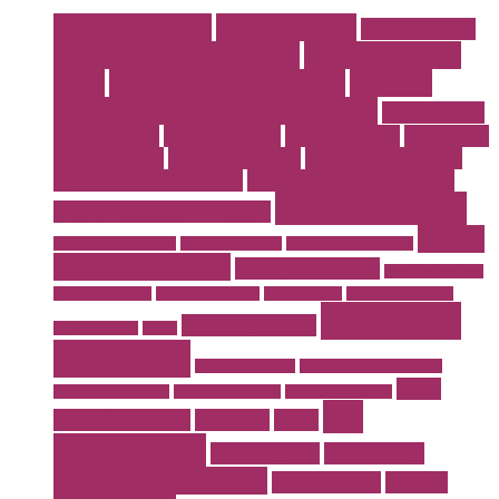
albire dentara
Anvelope noi
aparat dentar
Aparat dentar metalic
Aparat dentar
safir
articole vestimentare
cabinet
stomatologic Drumul Taberei
calculatoare
second hand
calorifere otel
Cauciucuri noi
Cauciucuri
Second Hand
Cofetarie online
cosmetica dentara
Dentist drumul taberei
endodontie la microscop
implant dentar
Erotic massage Timisoara
masaj
instalatii antiincendiu
instalatii drencere
magazin online mobila
erotic cu jacuzzi
masaj erotic Iulia
meniu nunta pret
mobila de calitate
mobila lemn masiv
mobila online
mobila romaneasca
rent a car
Prajituri de casa
mobilier de lux
pavaje
bucuresti
rent a car otopeni
restaurant 13 septembrie
salon
restaurant Bucuresti
restaurant prosper
restaurant sector 5
stil
erotic Timisoara
sanatate
sport
vestimentar
Torturi botez
Torturi copii
Torturi la comanda
Torturi nunta
tractari