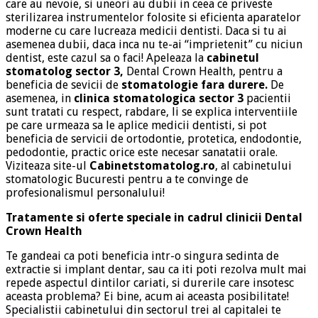
care au nevoie, si uneori au dubii in ceea ce priveste
sterilizarea instrumentelor folosite si eficienta aparatelor
moderne cu care lucreaza medicii dentisti. Daca si tu ai
asemenea dubii, daca inca nu te-ai “imprietenit” cu niciun
dentist, este cazul sa o faci! Apeleaza la
cabinetul
stomatolog sector 3,
Dental Crown Health, pentru a
beneficia de sevicii de
stomatologie fara durere.
De
asemenea, in
clinica stomatologica sector 3
pacientii
sunt tratati cu respect, rabdare, li se explica interventiile
pe care urmeaza sa le aplice medicii dentisti, si pot
beneficia de servicii de ortodontie, protetica, endodontie,
pedodontie, practic orice este necesar sanatatii orale.
Viziteaza site-ul
Cabinetstomatolog.ro
, al cabinetului
stomatologic Bucuresti pentru a te convinge de
profesionalismul personalului!
Tratamente si oferte speciale in cadrul clinicii Dental
Crown Health
Te gandeai ca poti beneficia intr-o singura sedinta de
extractie si implant dentar, sau ca iti poti rezolva mult mai
repede aspectul dintilor cariati, si durerile care insotesc
aceasta problema? Ei bine, acum ai aceasta posibilitate!
Specialistii cabinetului din sectorul trei al capitalei te