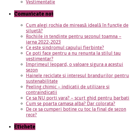
Vestimentatie
Comunicate noi
Cum alegi rochia de mireasă ideală în funcție de
siluetă?
Rochiile in tendinte pentru sezonul toamna –
iarna 2022-2023
Ce este sindromul capului fierbinte?
Ce poti face pentru a nu renunta la stilul tau
vestimentar?
Imprimeul leopard, o valoare sigura a acestui
sezon
Hainele reciclate si interesul brandurilor pentru
sustenabilitate
Peeling chimic – indicatii de utilizare si
contraindicatii
Ce sa NU porti vara? – scurt ghid pentru barbati
Cum se poarta camasa alba? Dar colorata?
De ce sa cumperi botine cu toc la final de sezon
rece?
Etichete