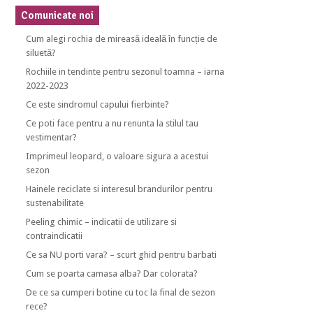
Comunicate noi
Cum alegi rochia de mireasă ideală în funcție de
siluetă?
Rochiile in tendinte pentru sezonul toamna – iarna
2022-2023
Ce este sindromul capului fierbinte?
Ce poti face pentru a nu renunta la stilul tau
vestimentar?
Imprimeul leopard, o valoare sigura a acestui
sezon
Hainele reciclate si interesul brandurilor pentru
sustenabilitate
Peeling chimic – indicatii de utilizare si
contraindicatii
Ce sa NU porti vara? – scurt ghid pentru barbati
Cum se poarta camasa alba? Dar colorata?
De ce sa cumperi botine cu toc la final de sezon
rece?