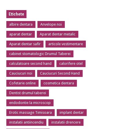
Etichete
albire dentara
Anvelope noi
aparat dentar
Aparat dentar metalic
Aparat dentar safir
articole vestimentare
cabinet stomatologic Drumul Taberei
calculatoare second hand
calorifere otel
Cauciucuri noi
Cauciucuri Second Hand
Cofetarie online
cosmetica dentara
Dentist drumul taberei
endodontie la microscop
Erotic massage Timisoara
implant dentar
instalatii antiincendiu
instalatii drencere