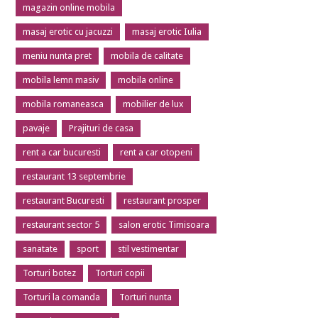
magazin online mobila
masaj erotic cu jacuzzi
masaj erotic Iulia
meniu nunta pret
mobila de calitate
mobila lemn masiv
mobila online
mobila romaneasca
mobilier de lux
pavaje
Prajituri de casa
rent a car bucuresti
rent a car otopeni
restaurant 13 septembrie
restaurant Bucuresti
restaurant prosper
restaurant sector 5
salon erotic Timisoara
sanatate
sport
stil vestimentar
Torturi botez
Torturi copii
Torturi la comanda
Torturi nunta