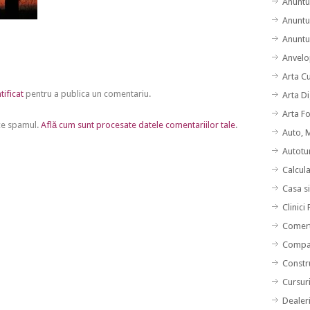
Anuntu
Anuntu
Anuntur
Anvelo
Arta C
tificat
pentru a publica un comentariu.
Arta Di
Arta F
uce spamul.
Află cum sunt procesate datele comentariilor tale
.
Auto, 
Autotu
Calcul
Casa s
Clinici
Comert
Compan
Constru
Cursuri
Dealer