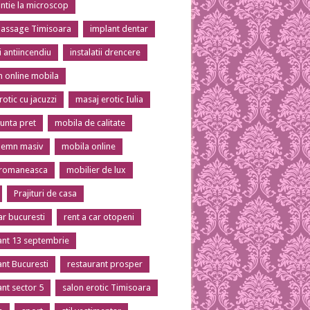
tie la microscop
massage Timisoara
implant dentar
ii antiincendiu
instalatii drencere
 online mobila
otic cu jacuzzi
masaj erotic Iulia
unta pret
mobila de calitate
lemn masiv
mobila online
 romaneasca
mobilier de lux
Prajituri de casa
ar bucuresti
rent a car otopeni
ant 13 septembrie
ant Bucuresti
restaurant prosper
ant sector 5
salon erotic Timisoara