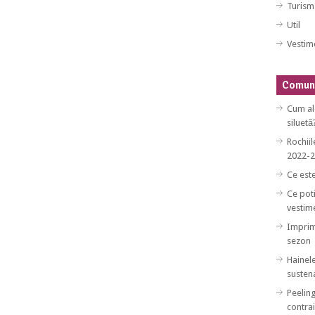
Turism
Util
Vestim
Comuni
Cum al
siluetă
Rochiil
2022-
Ce est
Ce poti
vestim
Imprim
sezon
Hainele
sustena
Peeling
contrai