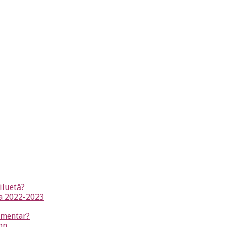
iluetă?
na 2022-2023
timentar?
on