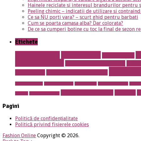
Hainele reciclate si interesul brandurilor pentru 
Peeling chimic – indicatii de utilizare si contraind
Ce sa NU porti vara? – scurt ghid pentru barbati
Cum se poarta camasa alba? Dar colorata?
De ce sa cumperi botine cu toc la final de sezon re
Etichete
albire dentara
Anvelope noi
A
aparat dentar
Drumul Taberei
calculatoare second hand
calori
implant 
la microscop
Erotic massage Timisoara
mobila de calitate
mobila lemn masiv
mobila online
mobila romaneasca
mobilie
salon erotic Timisoara
sanatate
s
prosper
restaurant sector 5
Pagini
Politică de confidențialitate
Politică privind fișierele cookies
Fashion Online
Copyright © 2026.