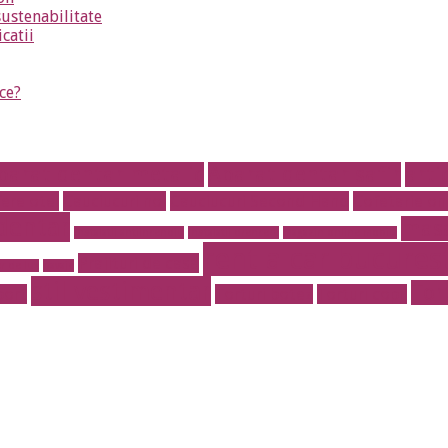
sustenabilitate
icatii
ce?
parat dentar metalic
Aparat dentar safir
arti
fere otel
Cauciucuri noi
Cauciucuri Second Hand
Cofetarie on
dentar
masa
instalatii antiincendiu
instalatii drencere
magazin online mobila
rent a car bucurest
Prajituri de casa
r de lux
pavaje
stil vestimentar
Tor
port
Torturi botez
Torturi copii