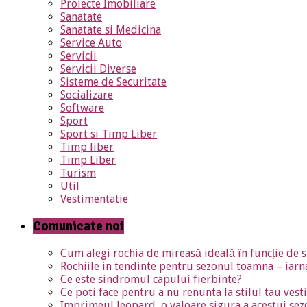
Proiecte Imobiliare
Sanatate
Sanatate si Medicina
Service Auto
Servicii
Servicii Diverse
Sisteme de Securitate
Socializare
Software
Sport
Sport si Timp Liber
Timp liber
Timp Liber
Turism
Util
Vestimentatie
Comunicate noi
Cum alegi rochia de mireasă ideală în funcție de s
Rochiile in tendinte pentru sezonul toamna – iar
Ce este sindromul capului fierbinte?
Ce poti face pentru a nu renunta la stilul tau ves
Imprimeul leopard, o valoare sigura a acestui sez