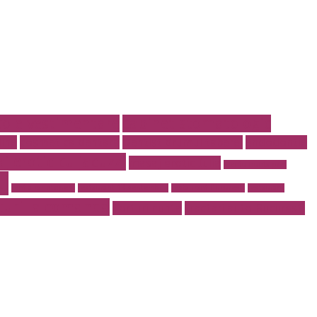
cole vestimentare
cabinet stomatologic
line
cosmetica dentara
Dentist drumul taberei
endodontie
j erotic cu jacuzzi
masaj erotic Iulia
meniu nunta pret
i
rent a car otopeni
restaurant 13 septembrie
restaurant Bucuresti
restaurant
turi la comanda
Torturi nunta
tractari auto Bucuresti