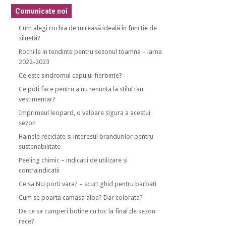
Comunicate noi
Cum alegi rochia de mireasă ideală în funcție de
siluetă?
Rochiile in tendinte pentru sezonul toamna – iarna
2022-2023
Ce este sindromul capului fierbinte?
Ce poti face pentru a nu renunta la stilul tau
vestimentar?
Imprimeul leopard, o valoare sigura a acestui
sezon
Hainele reciclate si interesul brandurilor pentru
sustenabilitate
Peeling chimic – indicatii de utilizare si
contraindicatii
Ce sa NU porti vara? – scurt ghid pentru barbati
Cum se poarta camasa alba? Dar colorata?
De ce sa cumperi botine cu toc la final de sezon
rece?