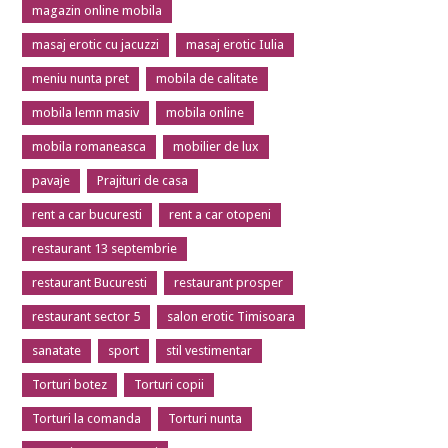
magazin online mobila
masaj erotic cu jacuzzi
masaj erotic Iulia
meniu nunta pret
mobila de calitate
mobila lemn masiv
mobila online
mobila romaneasca
mobilier de lux
pavaje
Prajituri de casa
rent a car bucuresti
rent a car otopeni
restaurant 13 septembrie
restaurant Bucuresti
restaurant prosper
restaurant sector 5
salon erotic Timisoara
sanatate
sport
stil vestimentar
Torturi botez
Torturi copii
Torturi la comanda
Torturi nunta