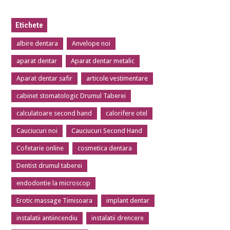
Etichete
albire dentara
Anvelope noi
aparat dentar
Aparat dentar metalic
Aparat dentar safir
articole vestimentare
cabinet stomatologic Drumul Taberei
calculatoare second hand
calorifere otel
Cauciucuri noi
Cauciucuri Second Hand
Cofetarie online
cosmetica dentara
Dentist drumul taberei
endodontie la microscop
Erotic massage Timisoara
implant dentar
instalatii antiincendiu
instalatii drencere