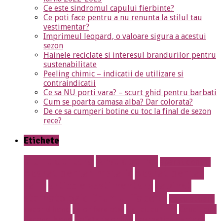
Ce este sindromul capului fierbinte?
Ce poti face pentru a nu renunta la stilul tau
vestimentar?
Imprimeul leopard, o valoare sigura a acestui
sezon
Hainele reciclate si interesul brandurilor pentru
sustenabilitate
Peeling chimic – indicatii de utilizare si
contraindicatii
Ce sa NU porti vara? – scurt ghid pentru barbati
Cum se poarta camasa alba? Dar colorata?
De ce sa cumperi botine cu toc la final de sezon
rece?
Etichete
albire dentara
Anvelope noi
aparat dentar
Aparat dentar metalic
Aparat dentar
safir
articole vestimentare
cabinet
stomatologic Drumul Taberei
calculatoare
second hand
calorifere otel
Cauciucuri noi
Cauciucuri
Second Hand
Cofetarie online
cosmetica dentara