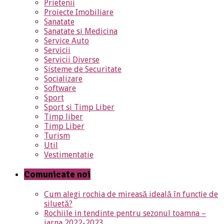
Prietenii
Proiecte Imobiliare
Sanatate
Sanatate si Medicina
Service Auto
Servicii
Servicii Diverse
Sisteme de Securitate
Socializare
Software
Sport
Sport si Timp Liber
Timp liber
Timp Liber
Turism
Util
Vestimentatie
Comunicate noi
Cum alegi rochia de mireasă ideală în funcție de
siluetă?
Rochiile in tendinte pentru sezonul toamna –
iarna 2022-2023