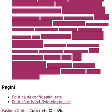
Dentist drumul taberei
endodontie la microscop
implant dentar
Erotic massage Timisoara
masaj
instalatii antiincendiu
instalatii drencere
magazin online mobila
erotic cu jacuzzi
masaj erotic Iulia
meniu nunta pret
mobila de calitate
mobila lemn masiv
mobila online
mobila romaneasca
rent a car
Prajituri de casa
mobilier de lux
pavaje
bucuresti
rent a car otopeni
restaurant 13 septembrie
salon
restaurant Bucuresti
restaurant prosper
restaurant sector 5
stil
erotic Timisoara
sanatate
sport
vestimentar
Torturi botez
Torturi copii
Torturi la comanda
Torturi nunta
tractari
auto Bucuresti
Pagini
Politică de confidențialitate
Politică privind fișierele cookies
Fashion Online
Copyright © 2026.