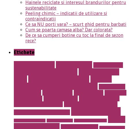
Hainele reciclate si interesul brandurilor pentru
sustenabilitate
Peeling chimic – indicatii de utilizare si
contraindicatii
Ce sa NU porti vara? – scurt ghid pentru barbati
Cum se poarta camasa alba? Dar colorata?
De ce sa cumperi botine cu toc la final de sezon
rece?
Etichete
albire dentara
Anvelope noi
aparat dentar
Aparat dentar metalic
Aparat dentar
safir
articole vestimentare
cabinet
stomatologic Drumul Taberei
calculatoare
second hand
calorifere otel
Cauciucuri noi
Cauciucuri
Second Hand
Cofetarie online
cosmetica dentara
Dentist drumul taberei
endodontie la microscop
implant dentar
Erotic massage Timisoara
masaj
instalatii antiincendiu
instalatii drencere
magazin online mobila
erotic cu jacuzzi
masaj erotic Iulia
meniu nunta pret