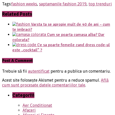
Tags:
fashion weeks
,
saptamanile fashion 2019
,
top trenduri
Related Posts
Varsta ta se apropie mult de 40 de ani – cum
te imbraci?
Cum se poarta camasa alba? Dar
colorata?
Ce sa poarte femeile cand dress code-ul
este „cocktail” ?
Post A Comment
Trebuie să fii
autentificat
pentru a publica un comentariu.
Acest site folosește Akismet pentru a reduce spamul.
Află
cum sunt procesate datele comentariilor tale
.
Categoriii
Aer Conditionat
Afaceri