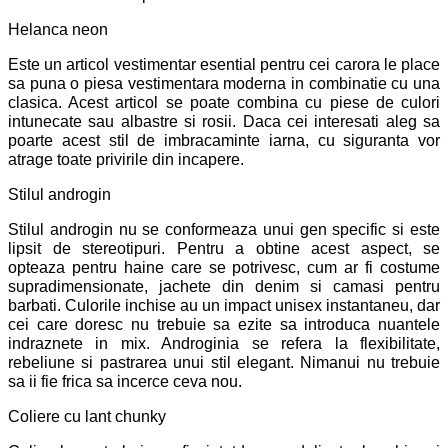
Helanca neon
Este un articol vestimentar esential pentru cei carora le place
sa puna o piesa vestimentara moderna in combinatie cu una
clasica. Acest articol se poate combina cu piese de culori
intunecate sau albastre si rosii. Daca cei interesati aleg sa
poarte acest stil de imbracaminte iarna, cu siguranta vor
atrage toate privirile din incapere.
Stilul androgin
Stilul androgin nu se conformeaza unui gen specific si este
lipsit de stereotipuri. Pentru a obtine acest aspect, se
opteaza pentru haine care se potrivesc, cum ar fi costume
supradimensionate, jachete din denim si camasi pentru
barbati. Culorile inchise au un impact unisex instantaneu, dar
cei care doresc nu trebuie sa ezite sa introduca nuantele
indraznete in mix. Androginia se refera la flexibilitate,
rebeliune si pastrarea unui stil elegant. Nimanui nu trebuie
sa ii fie frica sa incerce ceva nou.
Coliere cu lant chunky