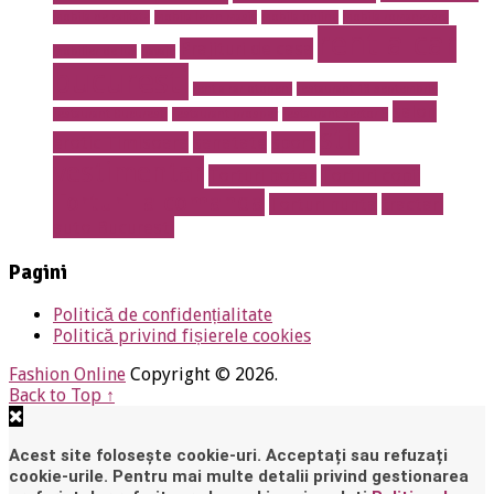
mobila de calitate
mobila lemn masiv
mobila online
mobila romaneasca
rent a car
Prajituri de casa
mobilier de lux
pavaje
bucuresti
rent a car otopeni
restaurant 13 septembrie
salon
restaurant Bucuresti
restaurant prosper
restaurant sector 5
stil
erotic Timisoara
sanatate
sport
vestimentar
Torturi botez
Torturi copii
Torturi la comanda
Torturi nunta
tractari
auto Bucuresti
Pagini
Politică de confidențialitate
Politică privind fișierele cookies
Fashion Online
Copyright © 2026.
Back to Top ↑
Acest site folosește cookie-uri. Acceptați sau refuzați
cookie-urile. Pentru mai multe detalii privind gestionarea