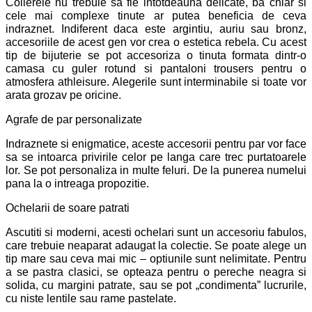
Colierele nu trebuie sa fie intotdeauna delicate, ba chiar si
cele mai complexe tinute ar putea beneficia de ceva
indraznet. Indiferent daca este argintiu, auriu sau bronz,
accesoriile de acest gen vor crea o estetica rebela. Cu acest
tip de bijuterie se pot accesoriza o tinuta formata dintr-o
camasa cu guler rotund si pantaloni trousers pentru o
atmosfera athleisure. Alegerile sunt interminabile si toate vor
arata grozav pe oricine.
Agrafe de par personalizate
Indraznete si enigmatice, aceste accesorii pentru par vor face
sa se intoarca privirile celor pe langa care trec purtatoarele
lor. Se pot personaliza in multe feluri. De la punerea numelui
pana la o intreaga propozitie.
Ochelarii de soare patrati
Ascutiti si moderni, acesti ochelari sunt un accesoriu fabulos,
care trebuie neaparat adaugat la colectie. Se poate alege un
tip mare sau ceva mai mic – optiunile sunt nelimitate. Pentru
a se pastra clasici, se opteaza pentru o pereche neagra si
solida, cu margini patrate, sau se pot „condimenta” lucrurile,
cu niste lentile sau rame pastelate.