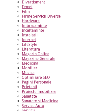
Divertisment
Femei
Film
Firme Servicii Diverse
Hardware
Imbracaminte
Incaltaminte
Instalatii
Internet
LifeStyle
Literatura
Magazin Online
Magazine Generale
Medicina
Mobilier
Muzica
Optimizare SEO
Pagini Personale
Prietenii
Proiecte Imobiliare
Sanatate
Sanatate si Medicina
Service Auto
Servicii