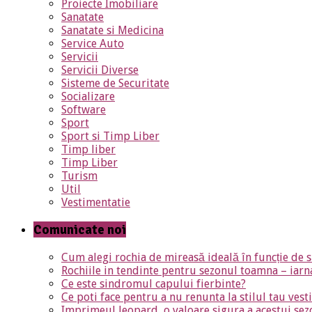
Proiecte Imobiliare
Sanatate
Sanatate si Medicina
Service Auto
Servicii
Servicii Diverse
Sisteme de Securitate
Socializare
Software
Sport
Sport si Timp Liber
Timp liber
Timp Liber
Turism
Util
Vestimentatie
Comunicate noi
Cum alegi rochia de mireasă ideală în funcție de s
Rochiile in tendinte pentru sezonul toamna – iar
Ce este sindromul capului fierbinte?
Ce poti face pentru a nu renunta la stilul tau ves
Imprimeul leopard, o valoare sigura a acestui sez