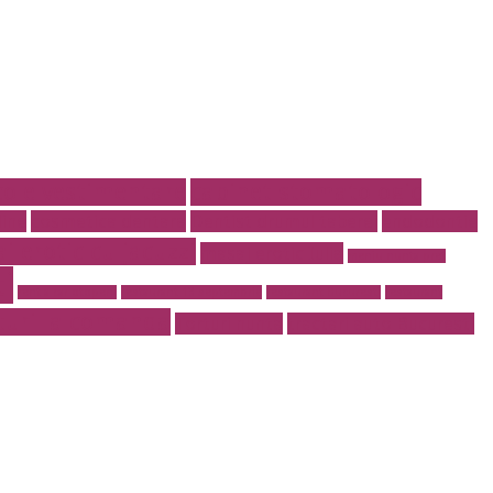
cole vestimentare
cabinet stomatologic
line
cosmetica dentara
Dentist drumul taberei
endodontie
j erotic cu jacuzzi
masaj erotic Iulia
meniu nunta pret
i
rent a car otopeni
restaurant 13 septembrie
restaurant Bucuresti
restaurant
turi la comanda
Torturi nunta
tractari auto Bucuresti