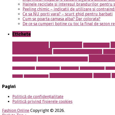
Hainele reciclate si interesul brandurilor pentru 
Peeling chimic – indicatii de utilizare si contraind
Ce sa NU porti vara? – scurt ghid pentru barbati
Cum se poarta camasa alba? Dar colorata?
De ce sa cumperi botine cu toc la final de sezon re
Etichete
albire dentara
Anvelope noi
A
aparat dentar
Drumul Taberei
calculatoare second hand
calori
implant 
la microscop
Erotic massage Timisoara
mobila de calitate
mobila lemn masiv
mobila online
mobila romaneasca
mobilie
salon erotic Timisoara
sanatate
s
prosper
restaurant sector 5
Pagini
Politică de confidențialitate
Politică privind fișierele cookies
Fashion Online
Copyright © 2026.