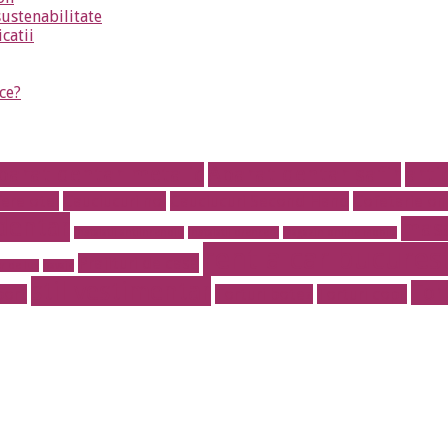
sustenabilitate
icatii
ce?
parat dentar metalic
Aparat dentar safir
arti
fere otel
Cauciucuri noi
Cauciucuri Second Hand
Cofetarie on
dentar
masa
instalatii antiincendiu
instalatii drencere
magazin online mobila
rent a car bucurest
Prajituri de casa
r de lux
pavaje
stil vestimentar
Tor
port
Torturi botez
Torturi copii