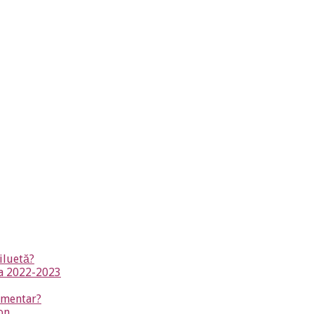
iluetă?
na 2022-2023
timentar?
on