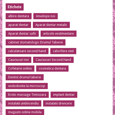
Etichete
albire dentara
Anvelope noi
aparat dentar
Aparat dentar metalic
Aparat dentar safir
articole vestimentare
cabinet stomatologic Drumul Taberei
calculatoare second hand
calorifere otel
Cauciucuri noi
Cauciucuri Second Hand
Cofetarie online
cosmetica dentara
Dentist drumul taberei
endodontie la microscop
Erotic massage Timisoara
implant dentar
instalatii antiincendiu
instalatii drencere
magazin online mobila