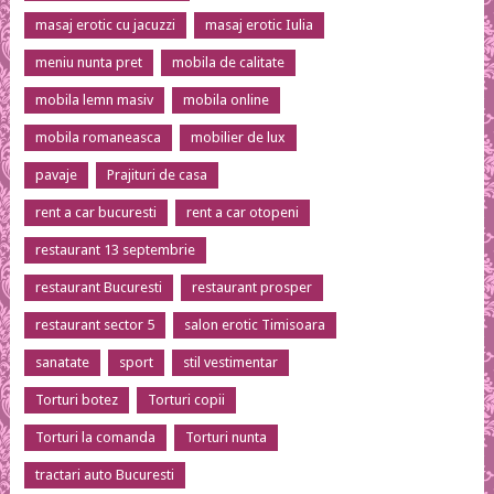
masaj erotic cu jacuzzi
masaj erotic Iulia
meniu nunta pret
mobila de calitate
mobila lemn masiv
mobila online
mobila romaneasca
mobilier de lux
pavaje
Prajituri de casa
rent a car bucuresti
rent a car otopeni
restaurant 13 septembrie
restaurant Bucuresti
restaurant prosper
restaurant sector 5
salon erotic Timisoara
sanatate
sport
stil vestimentar
Torturi botez
Torturi copii
Torturi la comanda
Torturi nunta
tractari auto Bucuresti