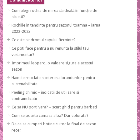
Comunicate noi
Cum alegi rochia de mireasă ideală în funcție de
siluetă?
Rochiile in tendinte pentru sezonul toamna – iarna
2022-2023
Ce este sindromul capului fierbinte?
Ce poti face pentru a nu renunta la stilul tau
vestimentar?
Imprimeul leopard, o valoare sigura a acestui
sezon
Hainele reciclate si interesul brandurilor pentru
sustenabilitate
Peeling chimic – indicatii de utilizare si
contraindicatii
Ce sa NU porti vara? – scurt ghid pentru barbati
Cum se poarta camasa alba? Dar colorata?
De ce sa cumperi botine cu toc la final de sezon
rece?