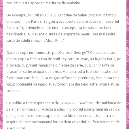
rezultatul este apreciat, merita sa fie amintite.
De exemplu, in jurul anului 1930 Antoine de Saint-Exupery, in timpul
unui zbor intre Paris si Saigon a avut parte de o prabusire in desertul
Sahara. Experientele sale in timp ce astepta sa fie salvat, inclusiv
halucinatiile, au devenit o sursa de inspirtatie pentru cea mai iubita
carte de adulti si copii, „Micul Print”.
Oare ce copil nu-l cunoaste pe „Curiosul George”? Colectia de carti
pentru copii a fost scrisa de sotii Rey care, in 1940, au fugit la Paris, pe
bicicleta, cu primul manuscris din aceasta serie, cu putin inainte ca
orasul lor sa fie ocupat de nazisti. Manuscrisul a fost confiscat de un
functionar care banuia ca va gasi informatii pretioase, insa dupa ce a
vazut continutul l-a inapoiat autorilor, acestia fiind astfel incurajati sa
continue.
„Panza lui Charlotte”
E.B. White a fost inspirat sa scrie
de multimea de
paianjeni din casa lui. Acesta a adus in propriul apartament un sac de
paianjeni de la o ferma, apoi i-a lasat liberi pentru a-i studia si a se
inspira din comportamentul lor. Evident ca vecinii au fost deranjati de
acest lucru!