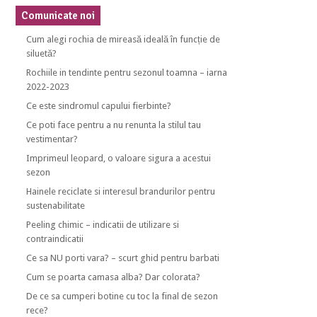
Comunicate noi
Cum alegi rochia de mireasă ideală în funcție de
siluetă?
Rochiile in tendinte pentru sezonul toamna – iarna
2022-2023
Ce este sindromul capului fierbinte?
Ce poti face pentru a nu renunta la stilul tau
vestimentar?
Imprimeul leopard, o valoare sigura a acestui
sezon
Hainele reciclate si interesul brandurilor pentru
sustenabilitate
Peeling chimic – indicatii de utilizare si
contraindicatii
Ce sa NU porti vara? – scurt ghid pentru barbati
Cum se poarta camasa alba? Dar colorata?
De ce sa cumperi botine cu toc la final de sezon
rece?