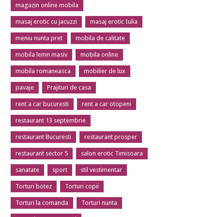
magazin online mobila
masaj erotic cu jacuzzi
masaj erotic Iulia
meniu nunta pret
mobila de calitate
mobila lemn masiv
mobila online
mobila romaneasca
mobilier de lux
pavaje
Prajituri de casa
rent a car bucuresti
rent a car otopeni
restaurant 13 septembrie
restaurant Bucuresti
restaurant prosper
restaurant sector 5
salon erotic Timisoara
sanatate
sport
stil vestimentar
Torturi botez
Torturi copii
Torturi la comanda
Torturi nunta