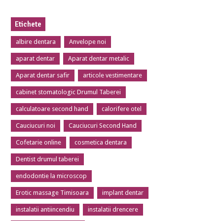
Etichete
albire dentara
Anvelope noi
aparat dentar
Aparat dentar metalic
Aparat dentar safir
articole vestimentare
cabinet stomatologic Drumul Taberei
calculatoare second hand
calorifere otel
Cauciucuri noi
Cauciucuri Second Hand
Cofetarie online
cosmetica dentara
Dentist drumul taberei
endodontie la microscop
Erotic massage Timisoara
implant dentar
instalatii antiincendiu
instalatii drencere