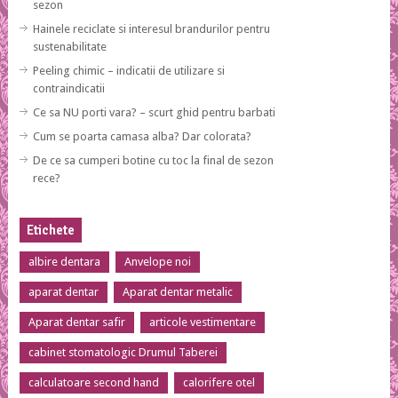
sezon
Hainele reciclate si interesul brandurilor pentru
sustenabilitate
Peeling chimic – indicatii de utilizare si
contraindicatii
Ce sa NU porti vara? – scurt ghid pentru barbati
Cum se poarta camasa alba? Dar colorata?
De ce sa cumperi botine cu toc la final de sezon
rece?
Etichete
albire dentara
Anvelope noi
aparat dentar
Aparat dentar metalic
Aparat dentar safir
articole vestimentare
cabinet stomatologic Drumul Taberei
calculatoare second hand
calorifere otel