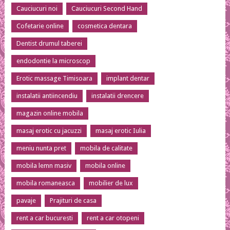
Cauciucuri noi
Cauciucuri Second Hand
Cofetarie online
cosmetica dentara
Dentist drumul taberei
endodontie la microscop
Erotic massage Timisoara
implant dentar
instalatii antiincendiu
instalatii drencere
magazin online mobila
masaj erotic cu jacuzzi
masaj erotic Iulia
meniu nunta pret
mobila de calitate
mobila lemn masiv
mobila online
mobila romaneasca
mobilier de lux
pavaje
Prajituri de casa
rent a car bucuresti
rent a car otopeni