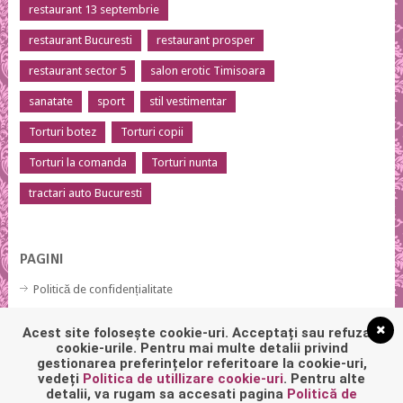
restaurant 13 septembrie
restaurant Bucuresti
restaurant prosper
restaurant sector 5
salon erotic Timisoara
sanatate
sport
stil vestimentar
Torturi botez
Torturi copii
Torturi la comanda
Torturi nunta
tractari auto Bucuresti
PAGINI
Politică de confidențialitate
Politică privind fișierele cookies
Acest site folosește cookie-uri. Acceptați sau refuzați
cookie-urile. Pentru mai multe detalii privind
gestionarea preferințelor referitoare la cookie-uri,
vedeți
Politica de utillizare cookie-uri
. Pentru alte
detalii, va rugam sa accesati pagina
Politică de