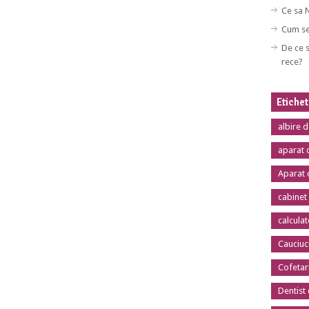
Ce sa 
Cum se
De ce s
rece?
Etiche
albire 
aparat 
Aparat 
cabinet
calcula
Cauciuc
Cofetar
Dentist