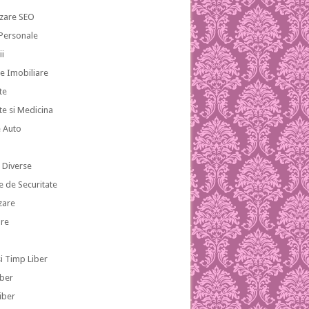
zare SEO
 Personale
ii
te Imobiliare
te
te si Medicina
e Auto
i
i Diverse
e de Securitate
zare
re
si Timp Liber
iber
iber