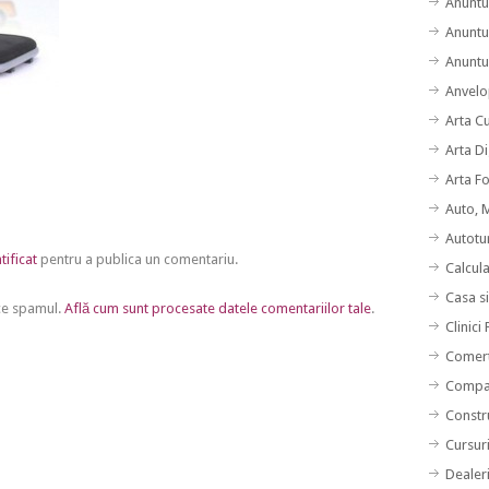
Anuntu
Anuntu
Anuntur
Anvelo
Arta C
Arta Di
Arta F
Auto, 
Autotu
tificat
pentru a publica un comentariu.
Calcul
Casa s
uce spamul.
Află cum sunt procesate datele comentariilor tale
.
Clinici
Comert
Compan
Constru
Cursuri
Dealer