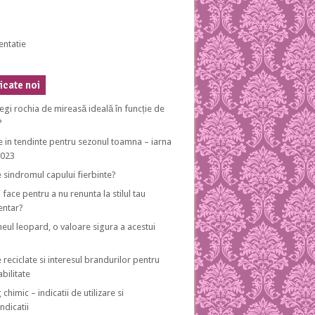
entatie
cate noi
egi rochia de mireasă ideală în funcție de
?
e in tendinte pentru sezonul toamna – iarna
2023
e sindromul capului fierbinte?
 face pentru a nu renunta la stilul tau
entar?
eul leopard, o valoare sigura a acestui
 reciclate si interesul brandurilor pentru
bilitate
 chimic – indicatii de utilizare si
ndicatii