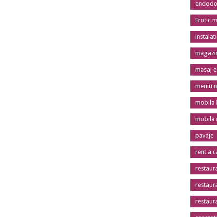
endodon
Erotic 
instalat
magazin
masaj er
meniu n
mobila 
mobila
pavaje
rent a c
restaur
restaur
restaur