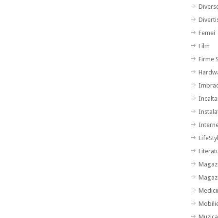
Divers
Divert
Femei
Film
Firme S
Hardw
Imbra
Incalt
Instalat
Intern
LifeSty
Literat
Magazi
Magazi
Medici
Mobili
Muzic