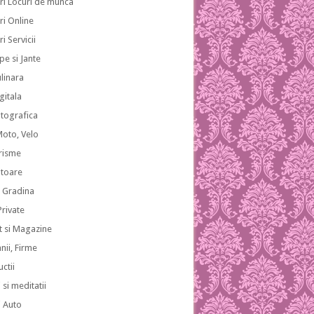
ri Locuri de munca
ri Online
i Servicii
pe si Jante
ulinara
gitala
otografica
Moto, Velo
risme
atoare
i Gradina
 Private
 si Magazine
ii, Firme
ctii
 si meditatii
i Auto