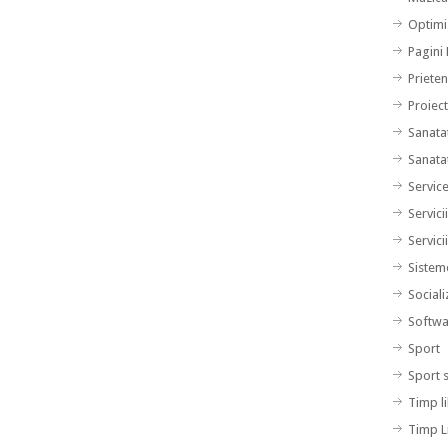
Optimi
Pagini
Prieten
Proiec
Sanata
Sanata
Servic
Servici
Servici
Sistem
Sociali
Softwa
Sport
Sport 
Timp l
Timp L