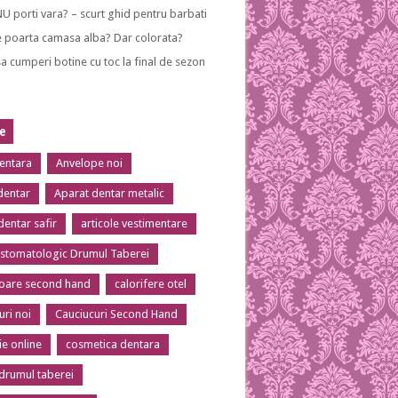
NU porti vara? – scurt ghid pentru barbati
 poarta camasa alba? Dar colorata?
a cumperi botine cu toc la final de sezon
te
dentara
Anvelope noi
dentar
Aparat dentar metalic
dentar safir
articole vestimentare
 stomatologic Drumul Taberei
toare second hand
calorifere otel
uri noi
Cauciucuri Second Hand
ie online
cosmetica dentara
 drumul taberei