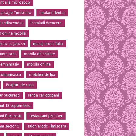
tie la microscop
massage Timisoara
implant dentar
ii antiincendiu
instalatii drencere
 online mobila
otic cu jacuzzi
masaj erotic Iulia
unta pret
mobila de calitate
lemn masiv
mobila online
 romaneasca
mobilier de lux
Prajituri de casa
ar bucuresti
rent a car otopeni
ant 13 septembrie
ant Bucuresti
restaurant prosper
ant sector 5
salon erotic Timisoara