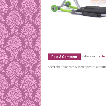
Trebuie să fii
auten
Post A Comment
Acest site folosește Akismet pentru a red