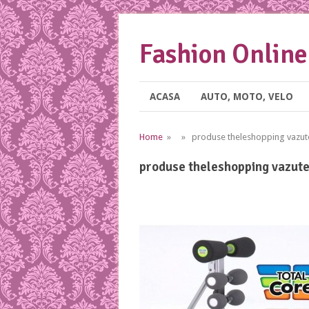
Fashion Online
ACASA
AUTO, MOTO, VELO
Home
» » produse theleshopping vazute
produse theleshopping vazute