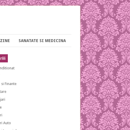
ZINE
SANATATE SI MEDICINA
iii
nditionat
i
 si Finante
tare
ari
e
ri
ri Auto