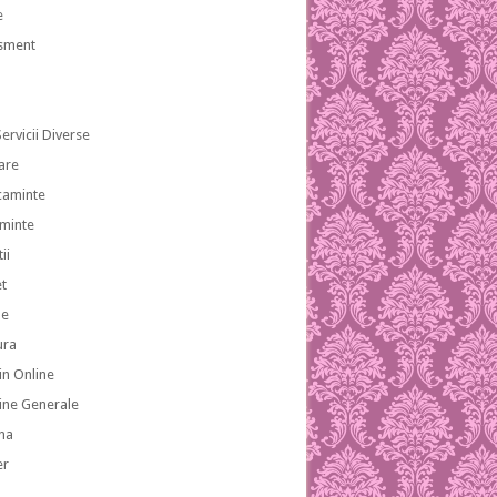
e
isment
ervicii Diverse
are
caminte
aminte
ii
et
le
ura
n Online
ne Generale
na
er
a