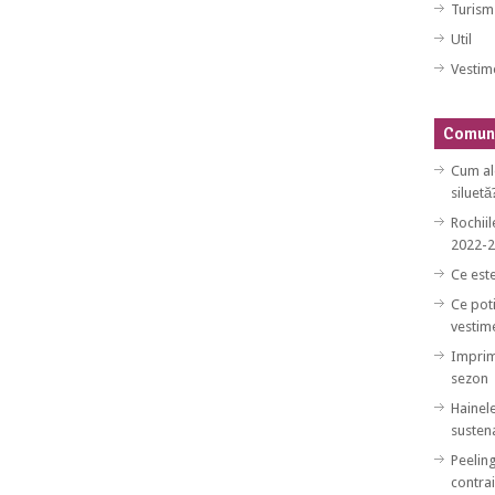
Turism
Util
Vestim
Comuni
Cum al
siluetă
Rochiil
2022-
Ce est
Ce poti
vestim
Imprim
sezon
Hainele
sustena
Peeling
contrai