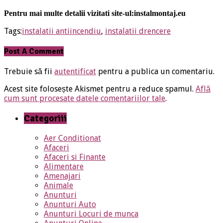
Pentru mai multe detalii vizitati site-ul:
instalmontaj.eu
Tags:
instalatii antiincendiu
,
instalatii drencere
Post A Comment
Trebuie să fii
autentificat
pentru a publica un comentariu.
Acest site folosește Akismet pentru a reduce spamul.
Află
cum sunt procesate datele comentariilor tale
.
Categoriii
Aer Conditionat
Afaceri
Afaceri si Finante
Alimentare
Amenajari
Animale
Anunturi
Anunturi Auto
Anunturi Locuri de munca