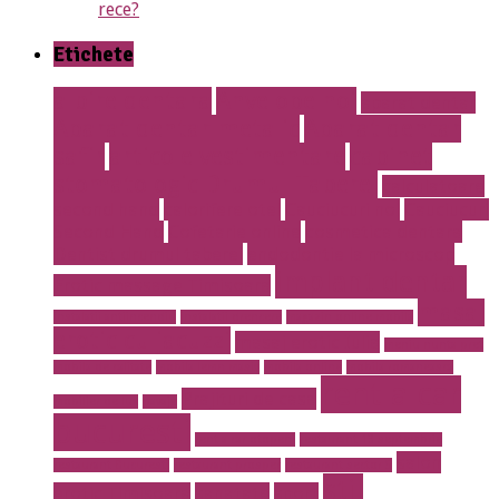
rece?
Etichete
albire dentara
Anvelope noi
aparat dentar
Aparat dentar metalic
Aparat dentar
safir
articole vestimentare
cabinet
stomatologic Drumul Taberei
calculatoare
second hand
calorifere otel
Cauciucuri noi
Cauciucuri
Second Hand
Cofetarie online
cosmetica dentara
Dentist drumul taberei
endodontie la microscop
implant dentar
Erotic massage Timisoara
masaj
instalatii antiincendiu
instalatii drencere
magazin online mobila
erotic cu jacuzzi
masaj erotic Iulia
meniu nunta pret
mobila de calitate
mobila lemn masiv
mobila online
mobila romaneasca
rent a car
Prajituri de casa
mobilier de lux
pavaje
bucuresti
rent a car otopeni
restaurant 13 septembrie
salon
restaurant Bucuresti
restaurant prosper
restaurant sector 5
stil
erotic Timisoara
sanatate
sport