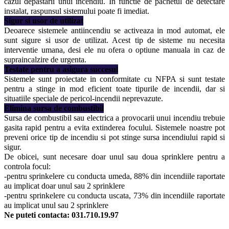
cazul depastarii unui incendiu. In functie de pachetul de detectare
instalat, raspunsul sistemului poate fi imediat.
Sigur si usor de utilizat
Deoarece sistemele antiincendiu se activeaza in mod automat, ele
sunt sigure si usor de utilizat. Acest tip de sisteme nu necesita
interventie umana, desi ele nu ofera o optiune manuala in caz de
supraincalzire de urgenta.
Testate pentru a asigura succesul
Sistemele sunt proiectate in conformitate cu NFPA si sunt testate
pentru a stinge in mod eficient toate tipurile de incendii, dar si
situatiile speciale de pericol-incendii neprevazute.
Elimina sursa de combustibil
Sursa de combustibil sau electrica a provocarii unui incendiu trebuie
gasita rapid pentru a evita extinderea focului. Sistemele noastre pot
preveni orice tip de incendiu si pot stinge sursa incendiului rapid si
sigur.
De obicei, sunt necesare doar unul sau doua sprinklere pentru a
controla focul:
-pentru sprinkelere cu conducta umeda, 88% din incendiile raportate
au implicat doar unul sau 2 sprinklere
-pentru sprinkelere cu conducta uscata, 73% din incendiile raportate
au implicat unul sau 2 sprinklere
Ne puteti contacta: 031.710.19.97