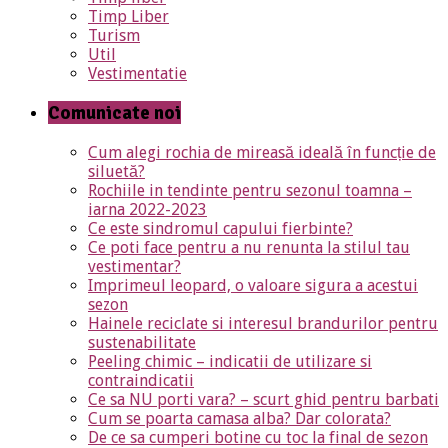
Timp Liber
Turism
Util
Vestimentatie
Comunicate noi
Cum alegi rochia de mireasă ideală în funcție de
siluetă?
Rochiile in tendinte pentru sezonul toamna –
iarna 2022-2023
Ce este sindromul capului fierbinte?
Ce poti face pentru a nu renunta la stilul tau
vestimentar?
Imprimeul leopard, o valoare sigura a acestui
sezon
Hainele reciclate si interesul brandurilor pentru
sustenabilitate
Peeling chimic – indicatii de utilizare si
contraindicatii
Ce sa NU porti vara? – scurt ghid pentru barbati
Cum se poarta camasa alba? Dar colorata?
De ce sa cumperi botine cu toc la final de sezon