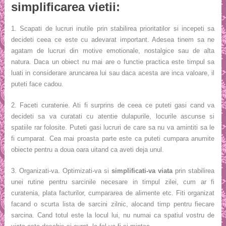
simplificarea vietii:
1. Scapati de lucruri inutile prin stabilirea prioritatilor si incepeti sa
decideti ceea ce este cu adevarat important. Adesea tinem sa ne
agatam de lucruri din motive emotionale, nostalgice sau de alta
natura. Daca un obiect nu mai are o functie practica este timpul sa
luati in considerare aruncarea lui sau daca acesta are inca valoare, il
puteti face cadou.
2. Faceti curatenie. Ati fi surprins de ceea ce puteti gasi cand va
decideti sa va curatati cu atentie dulapurile, locurile ascunse si
spatiile rar folosite. Puteti gasi lucruri de care sa nu va amintiti sa le
fi cumparat. Cea mai proasta parte este ca puteti cumpara anumite
obiecte pentru a doua oara uitand ca aveti deja unul.
3. Organizati-va. Optimizati-va si
simplificati-va viata
prin stabilirea
unei rutine pentru sarcinile necesare in timpul zilei, cum ar fi
curatenia, plata facturilor, cumpararea de alimente etc. Fiti organizat
facand o scurta lista de sarcini zilnic, alocand timp pentru fiecare
sarcina. Cand totul este la locul lui, nu numai ca spatiul vostru de