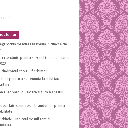
entatie
cate noi
egi rochia de mireasă ideală în funcție de
?
e in tendinte pentru sezonul toamna – iarna
2023
e sindromul capului fierbinte?
 face pentru a nu renunta la stilul tau
entar?
eul leopard, o valoare sigura a acestui
 reciclate si interesul brandurilor pentru
bilitate
 chimic – indicatii de utilizare si
ndicatii