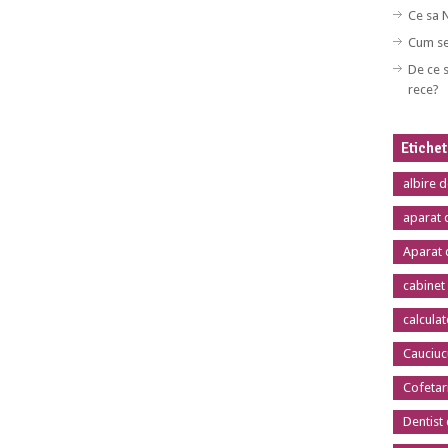
Ce sa 
Cum se
De ce s
rece?
Etiche
albire 
aparat 
Aparat 
cabinet
calcula
Cauciuc
Cofetar
Dentist