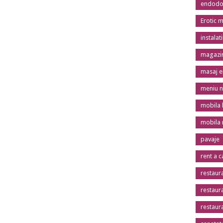
endodon
Erotic 
instalat
magazin
masaj er
meniu n
mobila 
mobila
pavaje
rent a c
restaur
restaur
restaur