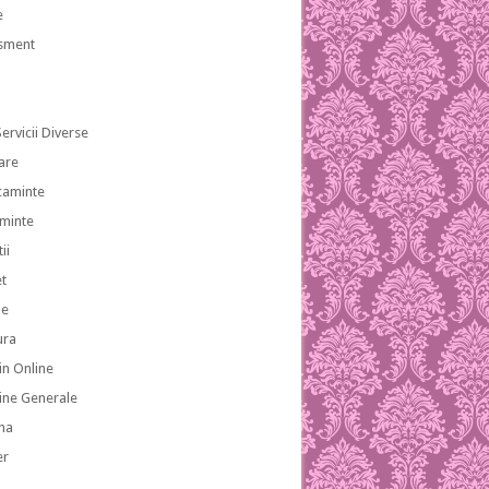
e
isment
ervicii Diverse
are
caminte
aminte
ii
et
le
ura
n Online
ne Generale
na
er
a