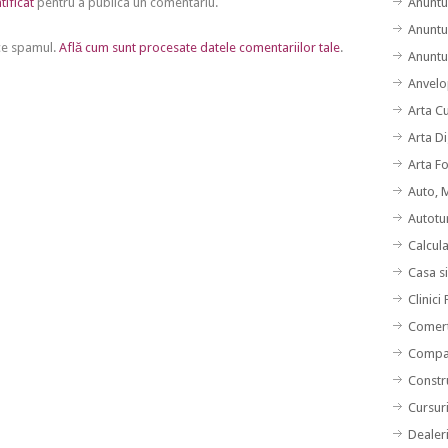
Anuntu
tificat
pentru a publica un comentariu.
Anuntu
uce spamul.
Află cum sunt procesate datele comentariilor tale
.
Anuntur
Anvelo
Arta C
Arta Di
Arta F
Auto, 
Autotu
Calcul
Casa s
Clinici
Comert
Compan
Constru
Cursuri
Dealer