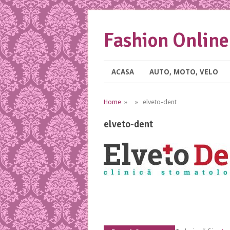
Fashion Online
ACASA
AUTO, MOTO, VELO
Home
» » elveto-dent
elveto-dent