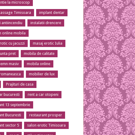
tie la microscop
massage Timisoara
implant dentar
ii antiincendiu
instalatii drencere
 online mobila
otic cu jacuzzi
masaj erotic Iulia
unta pret
mobila de calitate
lemn masiv
mobila online
 romaneasca
mobilier de lux
Prajituri de casa
ar bucuresti
rent a car otopeni
ant 13 septembrie
ant Bucuresti
restaurant prosper
ant sector 5
salon erotic Timisoara