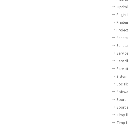
Optimi
Pagini
Prieten
Proiec
Sanata
Sanata
Servic
Servici
Servici
Sistem
Sociali
Softwa
Sport
Sport 
Timp l
Timp L