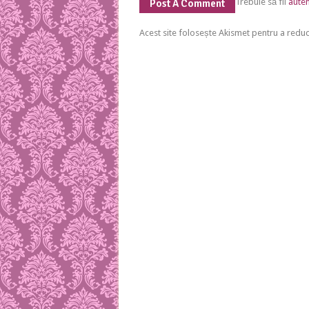
Trebuie să fii
auten
Post A Comment
Acest site folosește Akismet pentru a red