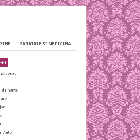
ZINE
SANATATE SI MEDICINA
iii
nditionat
i
 si Finante
tare
ari
e
ri
ri Auto