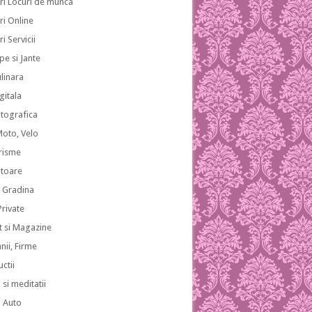
ri Locuri de munca
ri Online
i Servicii
pe si Jante
ulinara
gitala
otografica
Moto, Velo
risme
atoare
i Gradina
 Private
 si Magazine
ii, Firme
ctii
 si meditatii
i Auto