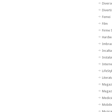
Divers
Divert
Femei
Film
Firme S
Hardw
Imbra
Incalt
Instalat
Intern
LifeSty
Literat
Magazi
Magazi
Medici
Mobili
Muzic