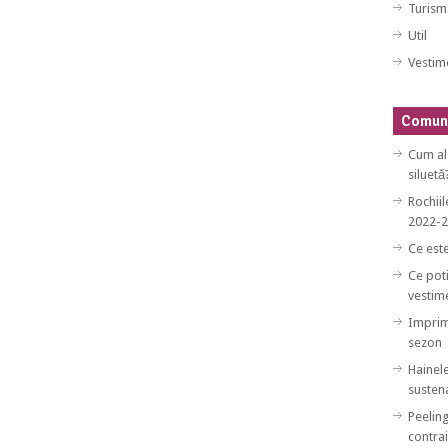
Turism
Util
Vestim
Comuni
Cum al
siluetă
Rochiil
2022-
Ce est
Ce poti
vestim
Imprim
sezon
Hainele
sustena
Peeling
contrai