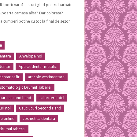
NU porti vara? – scurt ghid pentru barbati
 poarta camasa alba? Dar colorata?
a cumperi botine cu toc la final de sezon
te
dentara
Anvelope noi
dentar
Aparat dentar metalic
dentar safir
articole vestimentare
 stomatologic Drumul Taberei
toare second hand
calorifere otel
uri noi
Cauciucuri Second Hand
ie online
cosmetica dentara
 drumul taberei