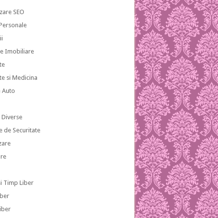
zare SEO
 Personale
ii
te Imobiliare
te
te si Medicina
e Auto
i
i Diverse
e de Securitate
zare
re
si Timp Liber
iber
iber