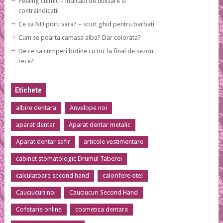
Peeling chimic – indicatii de utilizare si
contraindicatii
Ce sa NU porti vara? – scurt ghid pentru barbati
Cum se poarta camasa alba? Dar colorata?
De ce sa cumperi botine cu toc la final de sezon
rece?
Etichete
albire dentara
Anvelope noi
aparat dentar
Aparat dentar metalic
Aparat dentar safir
articole vestimentare
cabinet stomatologic Drumul Taberei
calculatoare second hand
calorifere otel
Cauciucuri noi
Cauciucuri Second Hand
Cofetarie online
cosmetica dentara