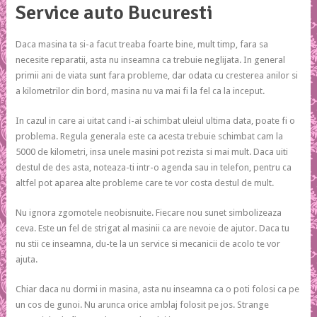
Service auto Bucuresti
Daca masina ta si-a facut treaba foarte bine, mult timp, fara sa
necesite reparatii, asta nu inseamna ca trebuie neglijata. In general
primii ani de viata sunt fara probleme, dar odata cu cresterea anilor si
a kilometrilor din bord, masina nu va mai fi la fel ca la inceput.
In cazul in care ai uitat cand i-ai schimbat uleiul ultima data, poate fi o
problema. Regula generala este ca acesta trebuie schimbat cam la
5000 de kilometri, insa unele masini pot rezista si mai mult. Daca uiti
destul de des asta, noteaza-ti intr-o agenda sau in telefon, pentru ca
altfel pot aparea alte probleme care te vor costa destul de mult.
Nu ignora zgomotele neobisnuite. Fiecare nou sunet simbolizeaza
ceva. Este un fel de strigat al masinii ca are nevoie de ajutor. Daca tu
nu stii ce inseamna, du-te la un service si mecanicii de acolo te vor
ajuta.
Chiar daca nu dormi in masina, asta nu inseamna ca o poti folosi ca pe
un cos de gunoi. Nu arunca orice amblaj folosit pe jos. Strange