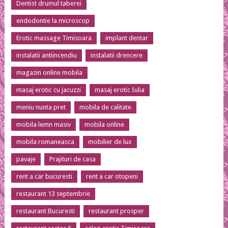
Dentist drumul taberei
endodontie la microscop
Erotic massage Timisoara
implant dentar
instalatii antiincendiu
instalatii drencere
magazin online mobila
masaj erotic cu jacuzzi
masaj erotic Iulia
meniu nunta pret
mobila de calitate
mobila lemn masiv
mobila online
mobila romaneasca
mobilier de lux
pavaje
Prajituri de casa
rent a car bucuresti
rent a car otopeni
restaurant 13 septembrie
restaurant Bucuresti
restaurant prosper