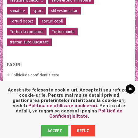
restaurant sector 5
salon erotic Timisoara
sanatate
sport
stil vestimentar
Torturi botez
Torturi copii
Torturi la comanda
Torturi nunta
tractari auto Bucuresti
PAGINI
Politică de confidențialitate
Politică privind fișierele cookies
Acest site folosește cookie-uri. Acceptați sau refuzați
cookie-urile. Pentru mai multe detalii privind
gestionarea preferințelor referitoare la cookie-uri,
vedeți
Politica de utillizare cookie-uri
. Pentru alte
detalii, va rugam sa accesati pagina
Politică de
Confidențialitate
.
ACCEPT
REFUZ