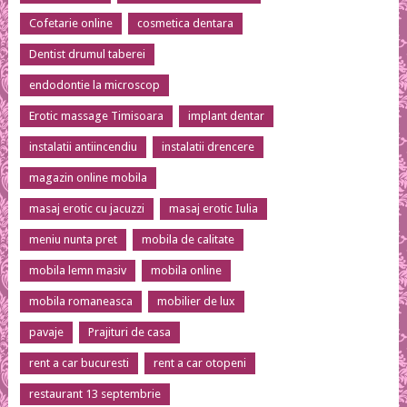
Cofetarie online
cosmetica dentara
Dentist drumul taberei
endodontie la microscop
Erotic massage Timisoara
implant dentar
instalatii antiincendiu
instalatii drencere
magazin online mobila
masaj erotic cu jacuzzi
masaj erotic Iulia
meniu nunta pret
mobila de calitate
mobila lemn masiv
mobila online
mobila romaneasca
mobilier de lux
pavaje
Prajituri de casa
rent a car bucuresti
rent a car otopeni
restaurant 13 septembrie