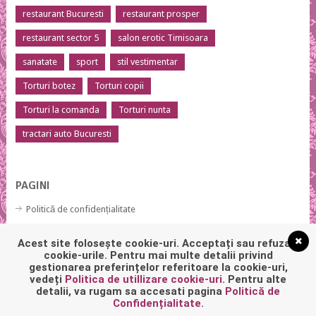
restaurant Bucuresti
restaurant prosper
restaurant sector 5
salon erotic Timisoara
sanatate
sport
stil vestimentar
Torturi botez
Torturi copii
Torturi la comanda
Torturi nunta
tractari auto Bucuresti
PAGINI
Politică de confidențialitate
Politică privind fișierele cookies
Acest site folosește cookie-uri. Acceptați sau refuzați
cookie-urile. Pentru mai multe detalii privind
gestionarea preferințelor referitoare la cookie-uri,
vedeți
Politica de utillizare cookie-uri
. Pentru alte
detalii, va rugam sa accesati pagina
Politică de
Confidențialitate
.