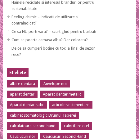
Hainele reciclate si interesul brandurilor pentru
sustenabilitate
Peeling chimic – indicatii de utilizare si
contraindicatii
Ce sa NU porti vara? – scurt ghid pentru barbati
Cum se poarta camasa alba? Dar colorata?
De ce sa cumperi botine cu toc la final de sezon
rece?
Etichete
albire dentara
Anvelope noi
aparat dentar
Aparat dentar metalic
Aparat dentar safir
articole vestimentare
cabinet stomatologic Drumul Taberei
calculatoare second hand
calorifere otel
Cauciucuri noi
Cauciucuri Second Hand