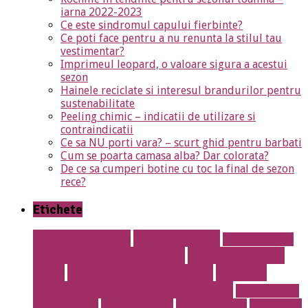
iarna 2022-2023
Ce este sindromul capului fierbinte?
Ce poti face pentru a nu renunta la stilul tau
vestimentar?
Imprimeul leopard, o valoare sigura a acestui
sezon
Hainele reciclate si interesul brandurilor pentru
sustenabilitate
Peeling chimic – indicatii de utilizare si
contraindicatii
Ce sa NU porti vara? – scurt ghid pentru barbati
Cum se poarta camasa alba? Dar colorata?
De ce sa cumperi botine cu toc la final de sezon
rece?
Etichete
albire dentara
Anvelope noi
aparat dentar
Aparat dentar metalic
Aparat dentar
safir
articole vestimentare
cabinet
stomatologic Drumul Taberei
calculatoare
second hand
calorifere otel
Cauciucuri noi
Cauciucuri