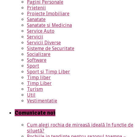
Pagini Personale
Prietenii
Proiecte Imobiliare
Sanatate
Sanatate si Medicina
Service Auto
Servicii
Servicii Diverse
Sisteme de Securitate
Socializare
Software
Sport
Sport si Timp Liber
Timp liber
Timp Liber
Turism
Util
Vestimentatie
Comunicate noi
Cum alegi rochia de mireasă ideală în funcție de
siluetă?
Rochiile in tendinte pentru sezonul toamna –