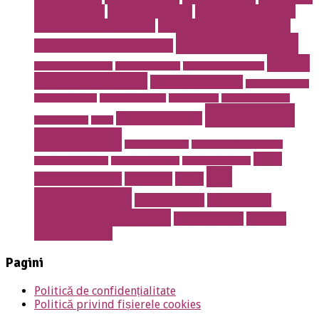
Second Hand
Cofetarie online
cosmetica dentara
Dentist drumul taberei
endodontie la microscop
implant dentar
Erotic massage Timisoara
masaj
instalatii antiincendiu
instalatii drencere
magazin online mobila
erotic cu jacuzzi
masaj erotic Iulia
meniu nunta pret
mobila de calitate
mobila lemn masiv
mobila online
mobila romaneasca
rent a car
Prajituri de casa
mobilier de lux
pavaje
bucuresti
rent a car otopeni
restaurant 13 septembrie
salon
restaurant Bucuresti
restaurant prosper
restaurant sector 5
stil
erotic Timisoara
sanatate
sport
vestimentar
Torturi botez
Torturi copii
Torturi la comanda
Torturi nunta
tractari
auto Bucuresti
Pagini
Politică de confidențialitate
Politică privind fișierele cookies