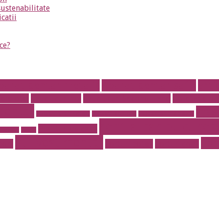
sustenabilitate
icatii
ce?
parat dentar metalic
Aparat dentar safir
arti
fere otel
Cauciucuri noi
Cauciucuri Second Hand
Cofetarie on
dentar
masa
instalatii antiincendiu
instalatii drencere
magazin online mobila
rent a car bucurest
Prajituri de casa
r de lux
pavaje
stil vestimentar
Tor
port
Torturi botez
Torturi copii