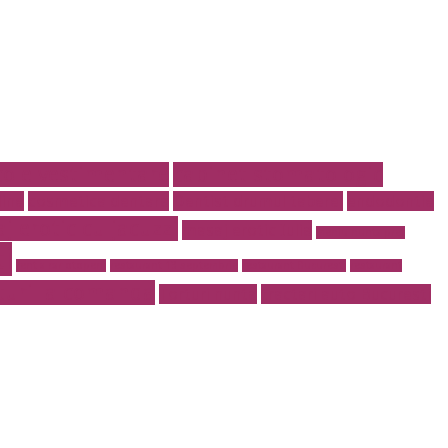
cole vestimentare
cabinet stomatologic
line
cosmetica dentara
Dentist drumul taberei
endodontie
j erotic cu jacuzzi
masaj erotic Iulia
meniu nunta pret
i
rent a car otopeni
restaurant 13 septembrie
restaurant Bucuresti
restaurant
turi la comanda
Torturi nunta
tractari auto Bucuresti