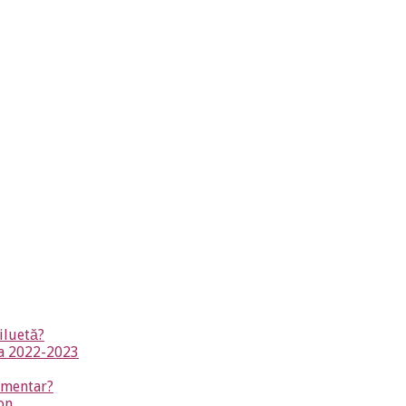
iluetă?
na 2022-2023
timentar?
on