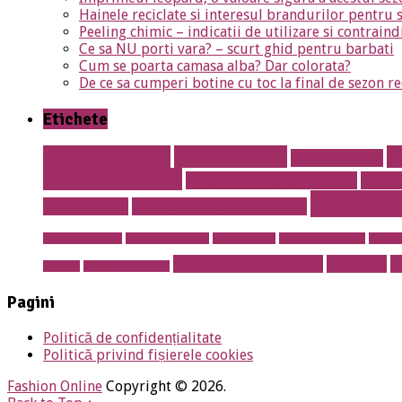
Hainele reciclate si interesul brandurilor pentru 
Peeling chimic – indicatii de utilizare si contraind
Ce sa NU porti vara? – scurt ghid pentru barbati
Cum se poarta camasa alba? Dar colorata?
De ce sa cumperi botine cu toc la final de sezon re
Etichete
albire dentara
Anvelope noi
A
aparat dentar
Drumul Taberei
calculatoare second hand
calori
implant 
la microscop
Erotic massage Timisoara
mobila de calitate
mobila lemn masiv
mobila online
mobila romaneasca
mobilie
salon erotic Timisoara
sanatate
s
prosper
restaurant sector 5
Pagini
Politică de confidențialitate
Politică privind fișierele cookies
Fashion Online
Copyright © 2026.