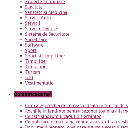
Proiecte Imobiliare
Sanatate
Sanatate si Medicina
Service Auto
Servicii
Servicii Diverse
Sisteme de Securitate
Socializare
Software
Sport
Sport si Timp Liber
Timp liber
Timp Liber
Turism
Util
Vestimentatie
Comunicate noi
Cum alegi rochia de mireasă ideală în funcție de s
Rochiile in tendinte pentru sezonul toamna – iar
Ce este sindromul capului fierbinte?
Ce poti face pentru a nu renunta la stilul tau ves
Imprimeul leopard, o valoare sigura a acestui sez