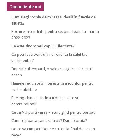
Comunicate noi
Cum alegi rochia de mireasă ideală în funcție de
siluetă?
Rochiile in tendinte pentru sezonul toamna – iarna
2022-2023
Ce este sindromul capului fierbinte?
Ce poti face pentru a nu renunta la stilul tau
vestimentar?
Imprimeul leopard, o valoare sigura a acestui
sezon
Hainele reciclate si interesul brandurilor pentru
sustenabilitate
Peeling chimic – indicatii de utilizare si
contraindicatii
Ce sa NU porti vara? – scurt ghid pentru barbati
Cum se poarta camasa alba? Dar colorata?
De ce sa cumperi botine cu toc la final de sezon
rece?