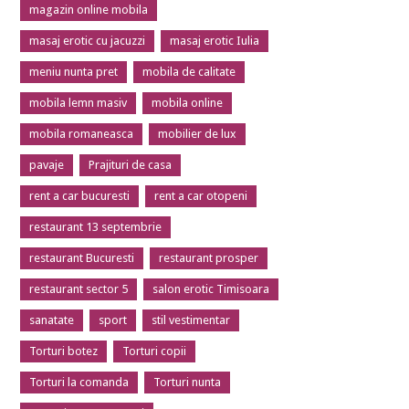
magazin online mobila
masaj erotic cu jacuzzi
masaj erotic Iulia
meniu nunta pret
mobila de calitate
mobila lemn masiv
mobila online
mobila romaneasca
mobilier de lux
pavaje
Prajituri de casa
rent a car bucuresti
rent a car otopeni
restaurant 13 septembrie
restaurant Bucuresti
restaurant prosper
restaurant sector 5
salon erotic Timisoara
sanatate
sport
stil vestimentar
Torturi botez
Torturi copii
Torturi la comanda
Torturi nunta