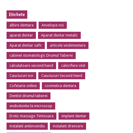
Etichete
albire dentara
Anvelope noi
aparat dentar
Aparat dentar metalic
Aparat dentar safir
articole vestimentare
cabinet stomatologic Drumul Taberei
calculatoare second hand
calorifere otel
Cauciucuri noi
Cauciucuri Second Hand
Cofetarie online
cosmetica dentara
Dentist drumul taberei
endodontie la microscop
Erotic massage Timisoara
implant dentar
instalatii antiincendiu
instalatii drencere