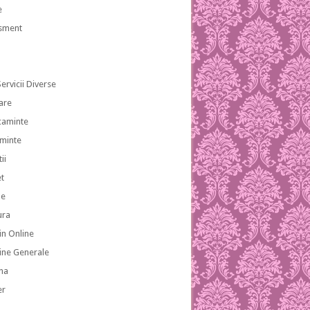
e
isment
ervicii Diverse
are
caminte
aminte
ii
et
le
ura
n Online
ne Generale
na
er
a