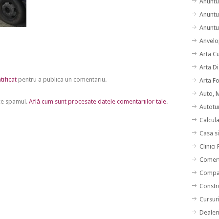
Anuntu
Anuntu
Anuntur
Anvelo
Arta C
Arta Di
tificat
pentru a publica un comentariu.
Arta F
Auto, 
uce spamul.
Află cum sunt procesate datele comentariilor tale
.
Autotu
Calcul
Casa s
Clinici
Comert
Compan
Constru
Cursuri
Dealer