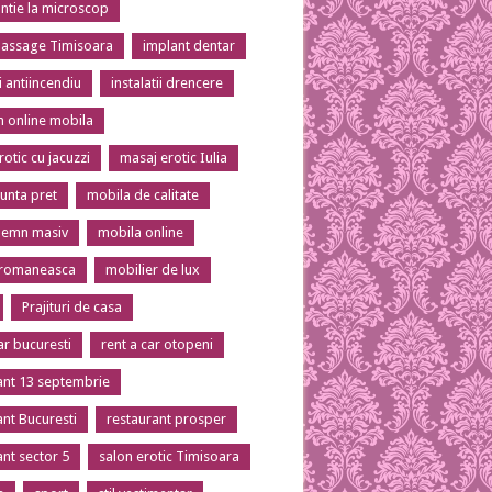
tie la microscop
massage Timisoara
implant dentar
ii antiincendiu
instalatii drencere
 online mobila
otic cu jacuzzi
masaj erotic Iulia
unta pret
mobila de calitate
lemn masiv
mobila online
 romaneasca
mobilier de lux
Prajituri de casa
ar bucuresti
rent a car otopeni
ant 13 septembrie
ant Bucuresti
restaurant prosper
ant sector 5
salon erotic Timisoara