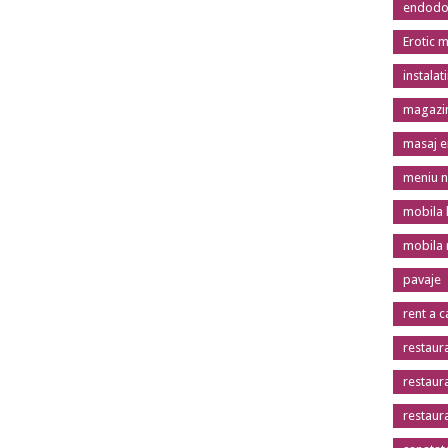
endodon
Erotic 
instalat
magazin
masaj er
meniu n
mobila 
mobila
pavaje
rent a c
restaur
restaur
restaur