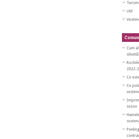
Turism
Util
Vestim
Comuni
Cum al
siluetă
Rochiil
2022-
Ce est
Ce poti
vestim
Imprim
sezon
Hainele
sustena
Peeling
contrai