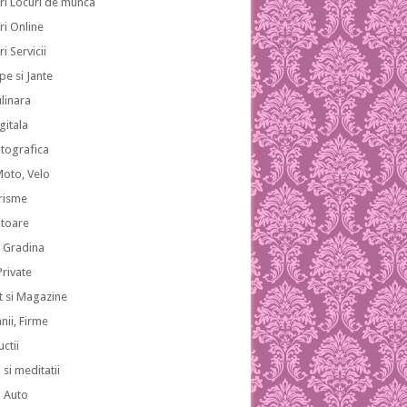
ri Locuri de munca
ri Online
i Servicii
pe si Jante
ulinara
gitala
otografica
Moto, Velo
risme
atoare
i Gradina
 Private
 si Magazine
ii, Firme
ctii
 si meditatii
i Auto