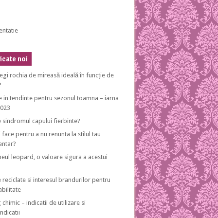
entatie
cate noi
egi rochia de mireasă ideală în funcție de
?
e in tendinte pentru sezonul toamna – iarna
2023
e sindromul capului fierbinte?
 face pentru a nu renunta la stilul tau
entar?
eul leopard, o valoare sigura a acestui
 reciclate si interesul brandurilor pentru
bilitate
 chimic – indicatii de utilizare si
ndicatii