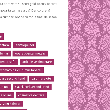
NU porti vara? – scurt ghid pentru barbati
 poarta camasa alba? Dar colorata?
a cumperi botine cu toc la final de sezon
te
dentara
Anvelope noi
dentar
Aparat dentar metalic
dentar safir
articole vestimentare
 stomatologic Drumul Taberei
toare second hand
calorifere otel
uri noi
Cauciucuri Second Hand
ie online
cosmetica dentara
 drumul taberei