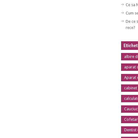
Ce sa 
Cum se
De ce s
rece?
Etiche
albire 
aparat 
Aparat 
cabinet
calcula
Cauciuc
Cofetar
Dentist