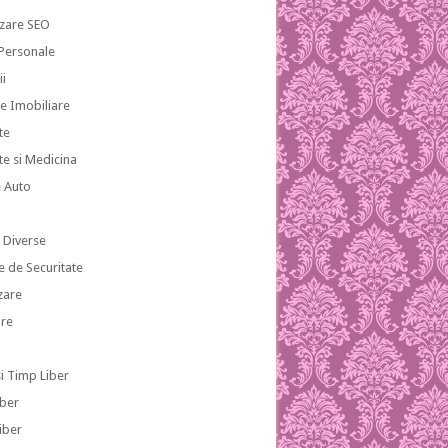
zare SEO
 Personale
ii
te Imobiliare
te
te si Medicina
e Auto
i
i Diverse
e de Securitate
zare
re
si Timp Liber
iber
iber