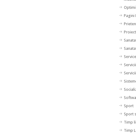
Optimi
Pagini
Prieten
Proiec
Sanata
Sanata
Servic
Servici
Servici
Sistem
Sociali
Softwa
Sport
Sport 
Timp l
Timp L