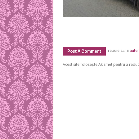
Trebuie să fii
auten
Post A Comment
Acest site folosește Akismet pentru a red