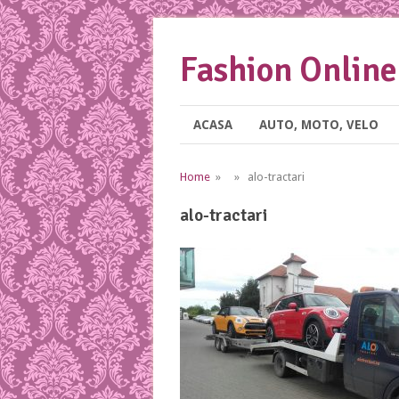
Fashion Online
ACASA
AUTO, MOTO, VELO
Home
» » alo-tractari
alo-tractari