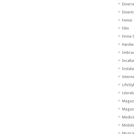
Divers
Divert
Femei
Film
Firme S
Hardw
Imbra
Incalt
Instalat
Intern
LifeSty
Literat
Magazi
Magazi
Medici
Mobili
Muzic