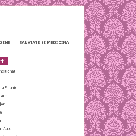
ZINE
SANATATE SI MEDICINA
iii
nditionat
i
 si Finante
tare
ari
e
ri
ri Auto