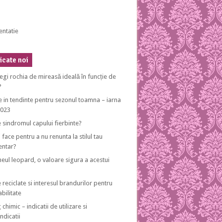
entatie
cate noi
egi rochia de mireasă ideală în funcție de
?
e in tendinte pentru sezonul toamna – iarna
2023
e sindromul capului fierbinte?
 face pentru a nu renunta la stilul tau
entar?
eul leopard, o valoare sigura a acestui
 reciclate si interesul brandurilor pentru
bilitate
 chimic – indicatii de utilizare si
ndicatii