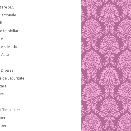
zare SEO
 Personale
ii
te Imobiliare
te
te si Medicina
e Auto
i
i Diverse
e de Securitate
zare
re
si Timp Liber
iber
iber