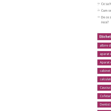
Ce sa 
Cum se
De ce s
rece?
Etiche
albire 
aparat 
Aparat 
cabinet
calcula
Cauciuc
Cofetar
Dentist