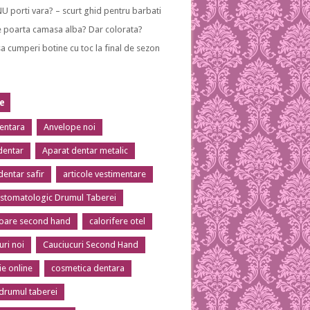
NU porti vara? – scurt ghid pentru barbati
 poarta camasa alba? Dar colorata?
a cumperi botine cu toc la final de sezon
te
dentara
Anvelope noi
dentar
Aparat dentar metalic
dentar safir
articole vestimentare
 stomatologic Drumul Taberei
toare second hand
calorifere otel
uri noi
Cauciucuri Second Hand
ie online
cosmetica dentara
 drumul taberei