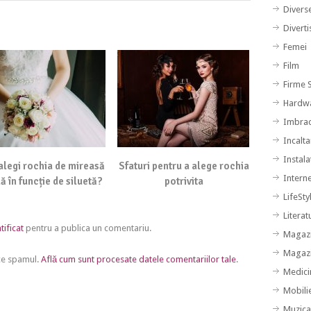
Divers
Divert
Femei
Film
Firme S
Hardw
Imbra
Incalt
Instalat
legi rochia de mireasă
Sfaturi pentru a alege rochia
Intern
ă în funcție de siluetă?
potrivita
LifeSty
Literat
tificat
pentru a publica un comentariu.
Magazi
Magazi
uce spamul.
Află cum sunt procesate datele comentariilor tale
.
Medici
Mobili
Muzic