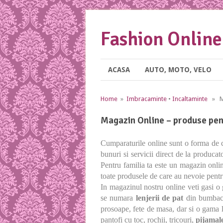
Fashion Online
ACASA
AUTO, MOTO, VELO
Home
»
Imbracaminte
•
Incaltaminte
» Ma
Magazin Online – produse pen
Cumparaturile online sunt o forma de 
bunuri si servicii direct de la produca
Pentru familia ta este un magazin online
toate produsele de care au nevoie pentru e
In magazinul nostru online veti gasi o 
se numara
lenjerii de pat
din bumbac, 
prosoape, fete de masa, dar si o gama 
pantofi cu toc, rochii, tricouri,
pijamal