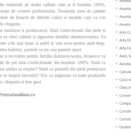
Anuntu
 din materiale de inalta calitate cum ar fi bumbac 100%,
Anuntu
ate de croitori profesionisti. Tesaturile sunt de calitate
Anuntur
odele de lenjerii de diferite culori si modele care va vor
de eleganta.
Anvelo
a furnizori si producatori, fiind confectionati din piele si
Arta C
a va oferi calitate si siguranta familiei dumneavoastra. Va
Arta Di
tre cele mai bune si astfel le veti avea pentru mult timp.
Arta F
ntru balerini, pantofi cu toc sau pantofi sport.
nta si incredere pentru familia dumneavoastra, deoarece va
Auto, 
ile de pat sunt confectionate din bumbac
100%
. Stiati ca
Autotu
a pielea sa respire? Stiati ca pantofii din piele protejeaza
Calcul
ire in timpul mersului? Noi va asiguram ca toate produsele
Casa s
te, eleganta si bun gust.
Clinici
P
entrufamiliata.ro
Comert
Compan
Constru
Cursuri
Dealer