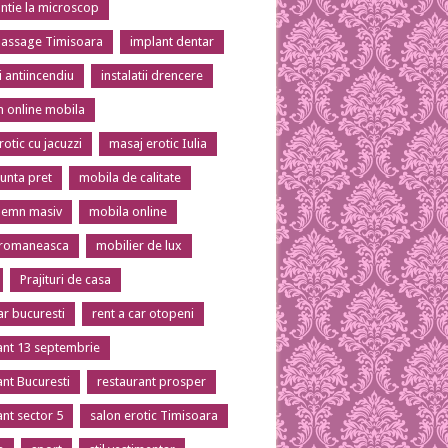
tie la microscop
massage Timisoara
implant dentar
ii antiincendiu
instalatii drencere
 online mobila
otic cu jacuzzi
masaj erotic Iulia
unta pret
mobila de calitate
lemn masiv
mobila online
 romaneasca
mobilier de lux
Prajituri de casa
ar bucuresti
rent a car otopeni
ant 13 septembrie
ant Bucuresti
restaurant prosper
ant sector 5
salon erotic Timisoara