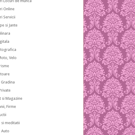
ri Locuri de munca
ri Online
i Servicii
pe si Jante
ulinara
gitala
otografica
Moto, Velo
risme
atoare
i Gradina
 Private
 si Magazine
ii, Firme
ctii
 si meditatii
i Auto