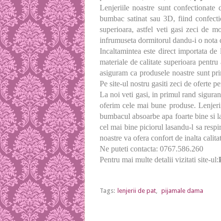
Lenjeriile noastre sunt confectionate
bumbac satinat sau 3D, fiind confection
superioara, astfel veti gasi zeci de m
infrumuseta dormitorul dandu-i o nota 
Incaltamintea este direct importata de l
materiale de calitate superioara pentru 
asiguram ca produsele noastre sunt prin
Pe site-ul nostru gasiti zeci de oferte pe
La noi veti gasi, in primul rand sigura
oferim cele mai bune produse. Lenjeri
bumbacul absoarbe apa foarte bine si las
cel mai bine piciorul lasandu-l sa resp
noastre va ofera confort de inalta calita
Ne puteti contacta: 0767.586.260
Pentru mai multe detalii vizitati site-ul:
Tags:
lenjerii de pat
,
pijamale dama