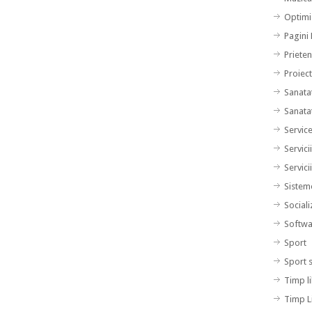
Optimi
Pagini
Prieten
Proiec
Sanata
Sanata
Servic
Servici
Servici
Sistem
Sociali
Softwa
Sport
Sport 
Timp l
Timp L