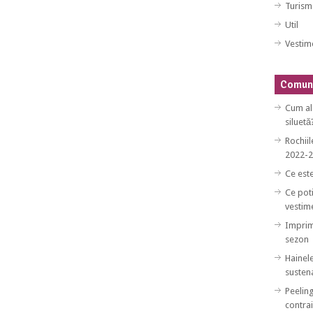
Turism
Util
Vestim
Comuni
Cum al
siluetă
Rochiil
2022-
Ce est
Ce poti
vestim
Imprim
sezon
Hainele
sustena
Peeling
contrai