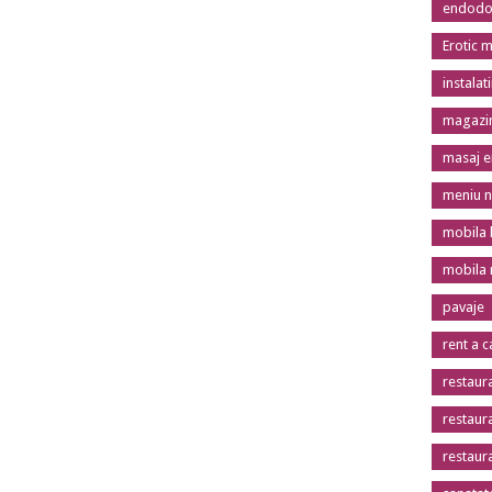
endodon
Erotic 
instalat
magazin
masaj er
meniu n
mobila 
mobila
pavaje
rent a c
restaur
restaur
restaur