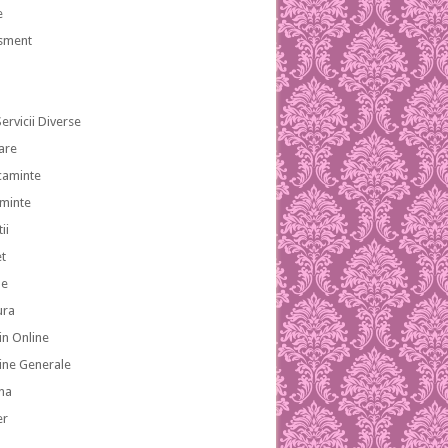
e
isment
ervicii Diverse
are
caminte
aminte
ii
et
le
ura
n Online
ne Generale
na
er
a