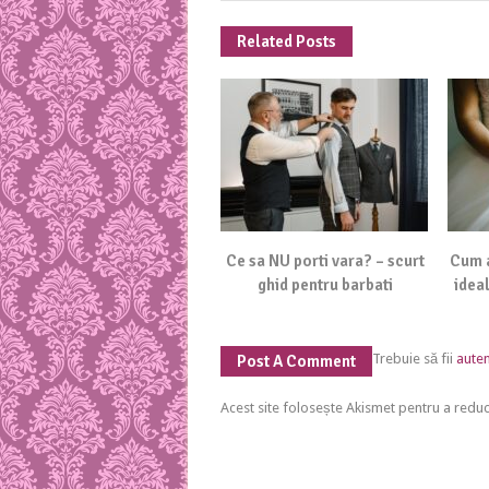
Related Posts
Ce sa NU porti vara? – scurt
Cum a
ghid pentru barbati
ideal
Trebuie să fii
auten
Post A Comment
Acest site folosește Akismet pentru a red