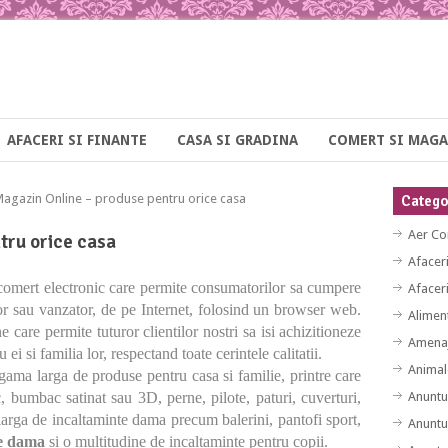
AFACERI SI FINANTE
CASA SI GRADINA
COMERT SI MAGA
gazin Online – produse pentru orice casa
Categor
Aer Co
tru orice casa
Afacer
comert electronic care permite consumatorilor sa cumpere
Afaceri
tor sau vanzator, de pe Internet, folosind un browser web.
Alimen
 care permite tuturor clientilor nostri sa isi achizitioneze
Amenaj
i si familia lor, respectand toate cerintele calitatii.
Animal
gama larga de produse pentru casa si familie, printre care
bumbac satinat sau 3D, perne, pilote, paturi, cuverturi,
Anuntu
larga de incaltaminte dama precum balerini, pantofi sport,
Anuntu
e dama
si o multitudine de incaltaminte pentru copii.