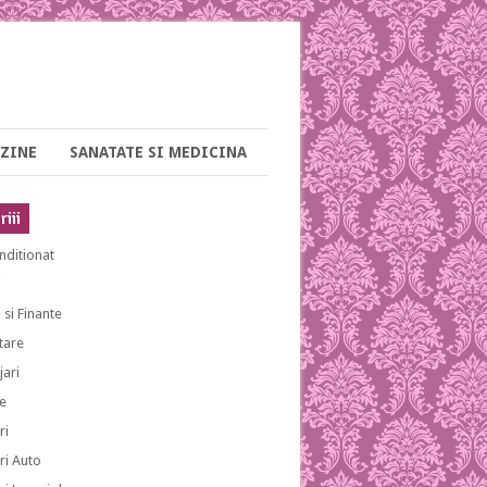
ZINE
SANATATE SI MEDICINA
iii
nditionat
i
 si Finante
tare
ari
e
ri
ri Auto