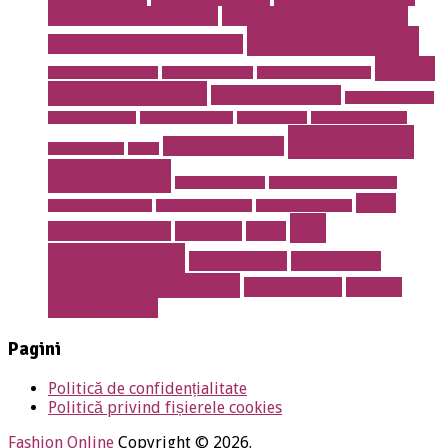
Dentist drumul taberei
endodontie la microscop
implant dentar
Erotic massage Timisoara
masaj
instalatii antiincendiu
instalatii drencere
magazin online mobila
erotic cu jacuzzi
masaj erotic Iulia
meniu nunta pret
mobila de calitate
mobila lemn masiv
mobila online
mobila romaneasca
rent a car
Prajituri de casa
mobilier de lux
pavaje
bucuresti
rent a car otopeni
restaurant 13 septembrie
salon
restaurant Bucuresti
restaurant prosper
restaurant sector 5
stil
erotic Timisoara
sanatate
sport
vestimentar
Torturi botez
Torturi copii
Torturi la comanda
Torturi nunta
tractari
auto Bucuresti
Pagini
Politică de confidențialitate
Politică privind fișierele cookies
Fashion Online
Copyright © 2026.