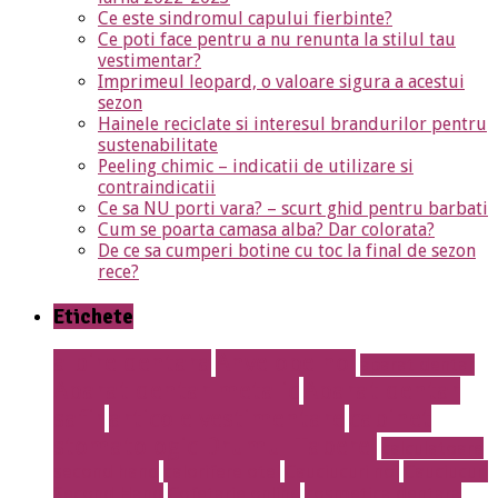
Ce este sindromul capului fierbinte?
Ce poti face pentru a nu renunta la stilul tau
vestimentar?
Imprimeul leopard, o valoare sigura a acestui
sezon
Hainele reciclate si interesul brandurilor pentru
sustenabilitate
Peeling chimic – indicatii de utilizare si
contraindicatii
Ce sa NU porti vara? – scurt ghid pentru barbati
Cum se poarta camasa alba? Dar colorata?
De ce sa cumperi botine cu toc la final de sezon
rece?
Etichete
albire dentara
Anvelope noi
aparat dentar
Aparat dentar metalic
Aparat dentar
safir
articole vestimentare
cabinet
stomatologic Drumul Taberei
calculatoare
second hand
calorifere otel
Cauciucuri noi
Cauciucuri
Second Hand
Cofetarie online
cosmetica dentara