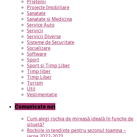
Prietenii
Proiecte Imobiliare
Sanatate
Sanatate si Medicina
Service Auto
Servicii
Servicii Diverse
Sisteme de Securitate
Socializare
Software
Sport
Sport si Timp Liber
Timp liber
Timp Liber
Turism
Util
Vestimentatie
Comunicate noi
Cum alegi rochia de mireasă ideală în funcție de
siluetă?
Rochiile in tendinte pentru sezonul toamna –
iarna 2022-2023