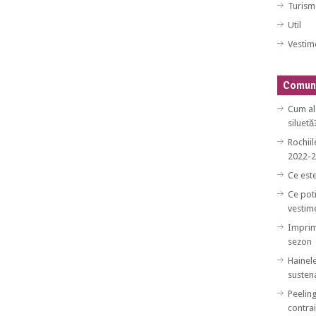
Turism
Util
Vestim
Comuni
Cum al
siluetă
Rochiil
2022-
Ce est
Ce poti
vestim
Imprim
sezon
Hainele
sustena
Peeling
contrai