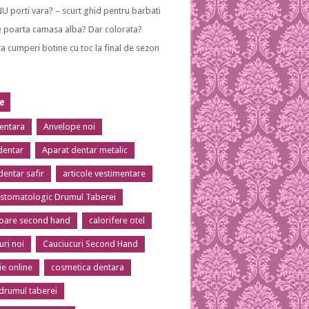
NU porti vara? – scurt ghid pentru barbati
 poarta camasa alba? Dar colorata?
a cumperi botine cu toc la final de sezon
te
dentara
Anvelope noi
dentar
Aparat dentar metalic
dentar safir
articole vestimentare
 stomatologic Drumul Taberei
toare second hand
calorifere otel
uri noi
Cauciucuri Second Hand
ie online
cosmetica dentara
 drumul taberei