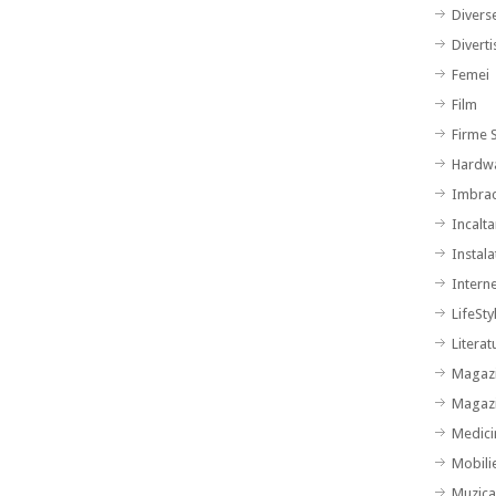
Divers
Divert
Femei
Film
Firme S
Hardw
Imbra
Incalt
Instalat
Intern
LifeSty
Literat
Magazi
Magazi
Medici
Mobili
Muzic