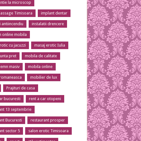
tie la microscop
massage Timisoara
implant dentar
ii antiincendiu
instalatii drencere
 online mobila
otic cu jacuzzi
masaj erotic Iulia
unta pret
mobila de calitate
lemn masiv
mobila online
 romaneasca
mobilier de lux
Prajituri de casa
ar bucuresti
rent a car otopeni
ant 13 septembrie
ant Bucuresti
restaurant prosper
ant sector 5
salon erotic Timisoara