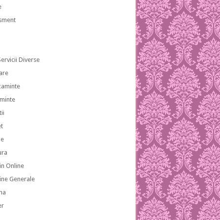
e
isment
ervicii Diverse
are
caminte
aminte
ii
et
le
ura
n Online
ne Generale
na
er
a