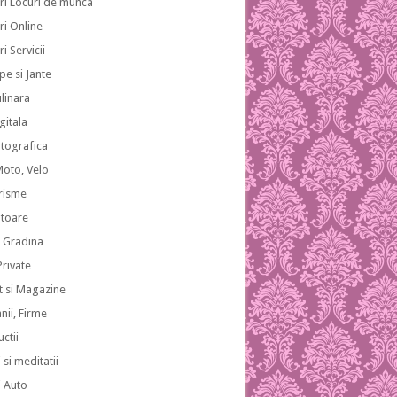
ri Locuri de munca
ri Online
i Servicii
pe si Jante
ulinara
gitala
otografica
Moto, Velo
risme
atoare
i Gradina
 Private
 si Magazine
ii, Firme
ctii
 si meditatii
i Auto