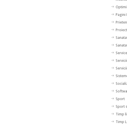
Optimi
Pagini
Prieten
Proiec
Sanata
Sanata
Servic
Servici
Servici
Sistem
Sociali
Softwa
Sport
Sport 
Timp l
Timp L