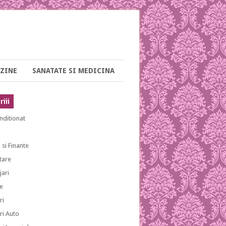
ZINE
SANATATE SI MEDICINA
iii
nditionat
i
 si Finante
tare
ari
e
ri
ri Auto