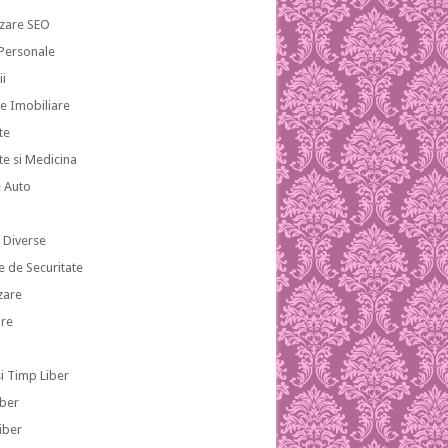
zare SEO
 Personale
ii
te Imobiliare
te
te si Medicina
e Auto
i
i Diverse
e de Securitate
zare
re
si Timp Liber
iber
iber