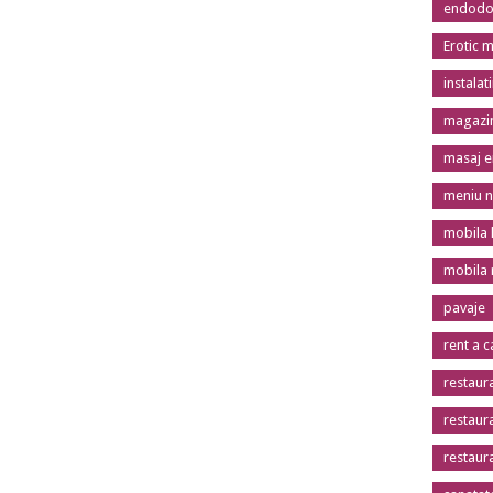
endodon
Erotic 
instalat
magazin
masaj er
meniu n
mobila 
mobila
pavaje
rent a c
restaur
restaur
restaur