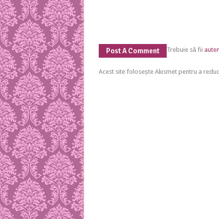
Trebuie să fii
auten
Post A Comment
Acest site folosește Akismet pentru a red