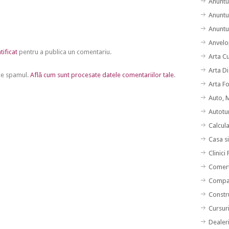
Anuntu
Anuntu
Anuntur
Anvelo
tificat
pentru a publica un comentariu.
Arta C
Arta Di
uce spamul.
Află cum sunt procesate datele comentariilor tale
.
Arta F
Auto, 
Autotu
Calcul
Casa s
Clinici
Comert
Compan
Constru
Cursuri
Dealer