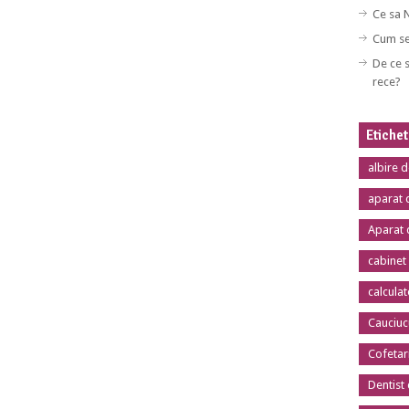
Ce sa 
Cum se
De ce s
rece?
Etiche
albire 
aparat 
Aparat 
cabinet
calcula
Cauciuc
Cofetar
Dentist