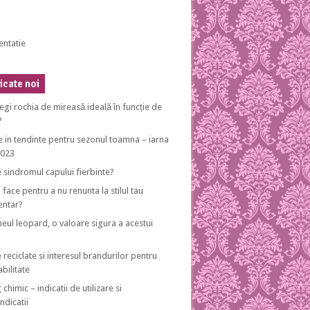
entatie
cate noi
egi rochia de mireasă ideală în funcție de
?
e in tendinte pentru sezonul toamna – iarna
2023
e sindromul capului fierbinte?
 face pentru a nu renunta la stilul tau
entar?
eul leopard, o valoare sigura a acestui
 reciclate si interesul brandurilor pentru
bilitate
 chimic – indicatii de utilizare si
ndicatii