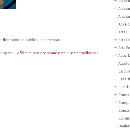
Anuntu
Anuntu
Anuntur
Anvelo
Arta C
Arta Di
tificat
pentru a publica un comentariu.
Arta F
uce spamul.
Află cum sunt procesate datele comentariilor tale
.
Auto, 
Autotu
Calcul
Casa s
Clinici
Comert
Compan
Constru
Cursuri
Dealer