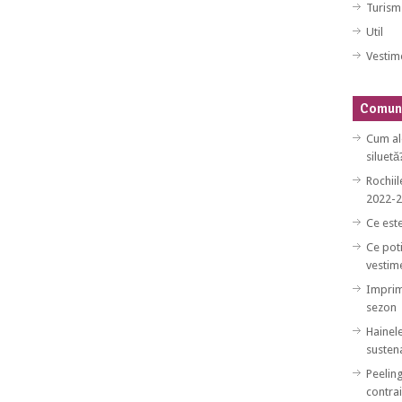
Turism
Util
Vestim
Comuni
Cum al
siluetă
Rochiil
2022-
Ce est
Ce poti
vestim
Imprim
sezon
Hainele
sustena
Peeling
contrai