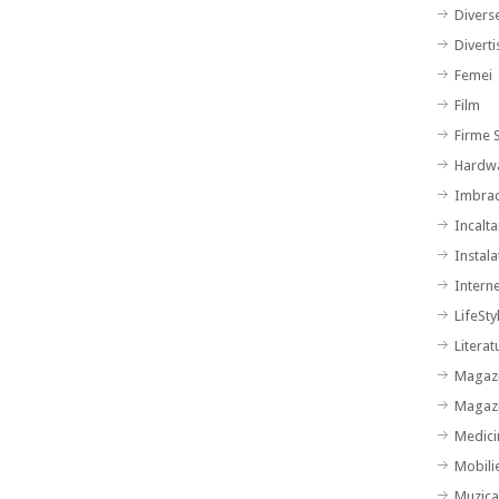
Divers
Divert
Femei
Film
Firme S
Hardw
Imbra
Incalt
Instalat
Intern
LifeSty
Literat
Magazi
Magazi
Medici
Mobili
Muzic