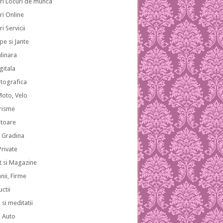
ri Locuri de munca
ri Online
i Servicii
pe si Jante
ulinara
gitala
otografica
Moto, Velo
risme
atoare
i Gradina
 Private
 si Magazine
ii, Firme
ctii
 si meditatii
i Auto