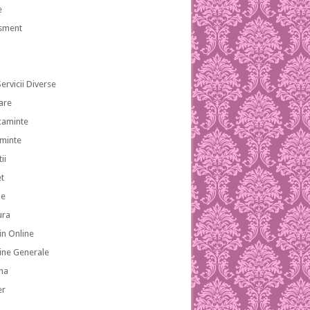
e
isment
ervicii Diverse
are
caminte
aminte
ii
et
le
ura
n Online
ne Generale
na
er
a