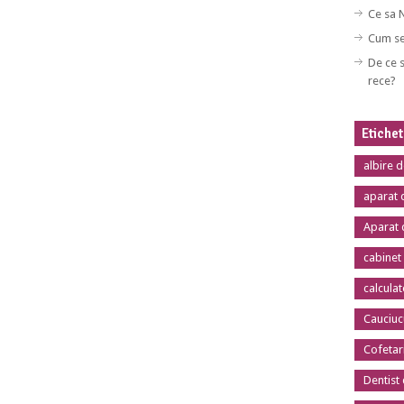
Ce sa 
Cum se
De ce s
rece?
Etiche
albire 
aparat 
Aparat 
cabinet
calcula
Cauciuc
Cofetar
Dentist