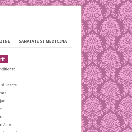
ZINE
SANATATE SI MEDICINA
iii
nditionat
i
 si Finante
tare
ari
e
ri
ri Auto