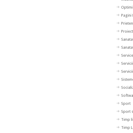
Optimi
Pagini
Prieten
Proiec
Sanata
Sanata
Servic
Servici
Servici
Sistem
Sociali
Softwa
Sport
Sport 
Timp l
Timp L