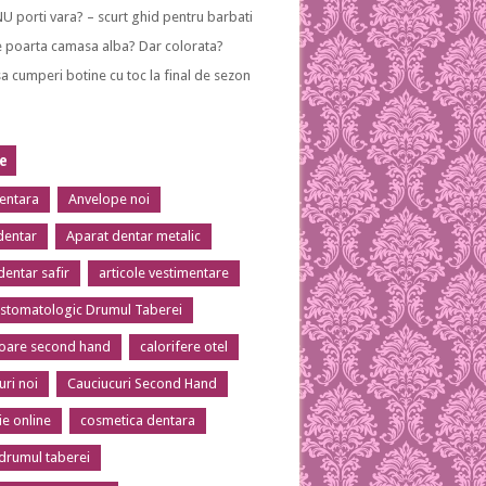
NU porti vara? – scurt ghid pentru barbati
 poarta camasa alba? Dar colorata?
a cumperi botine cu toc la final de sezon
te
dentara
Anvelope noi
dentar
Aparat dentar metalic
dentar safir
articole vestimentare
 stomatologic Drumul Taberei
toare second hand
calorifere otel
uri noi
Cauciucuri Second Hand
ie online
cosmetica dentara
 drumul taberei