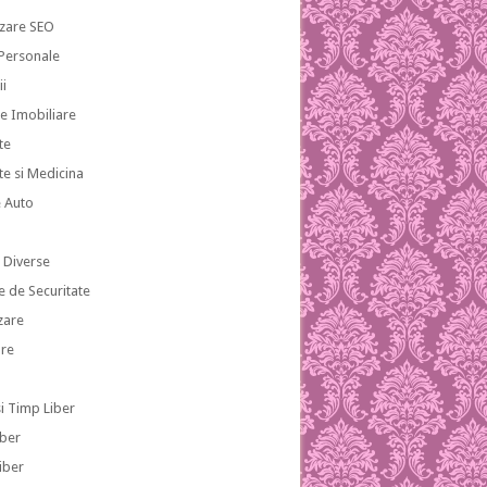
zare SEO
 Personale
ii
te Imobiliare
te
te si Medicina
e Auto
i
i Diverse
e de Securitate
zare
re
si Timp Liber
iber
iber