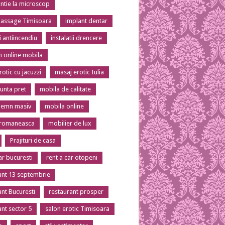
tie la microscop
massage Timisoara
implant dentar
ii antiincendiu
instalatii drencere
 online mobila
otic cu jacuzzi
masaj erotic Iulia
unta pret
mobila de calitate
lemn masiv
mobila online
 romaneasca
mobilier de lux
Prajituri de casa
ar bucuresti
rent a car otopeni
ant 13 septembrie
ant Bucuresti
restaurant prosper
ant sector 5
salon erotic Timisoara