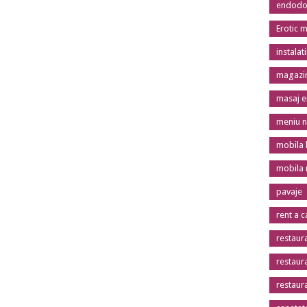
endodon
Erotic 
instalat
magazin
masaj er
meniu n
mobila 
mobila
pavaje
rent a c
restaur
restaur
restaur