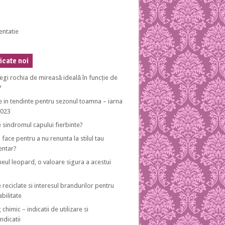
entatie
cate noi
egi rochia de mireasă ideală în funcție de
?
e in tendinte pentru sezonul toamna – iarna
2023
e sindromul capului fierbinte?
 face pentru a nu renunta la stilul tau
entar?
eul leopard, o valoare sigura a acestui
 reciclate si interesul brandurilor pentru
bilitate
 chimic – indicatii de utilizare si
ndicatii