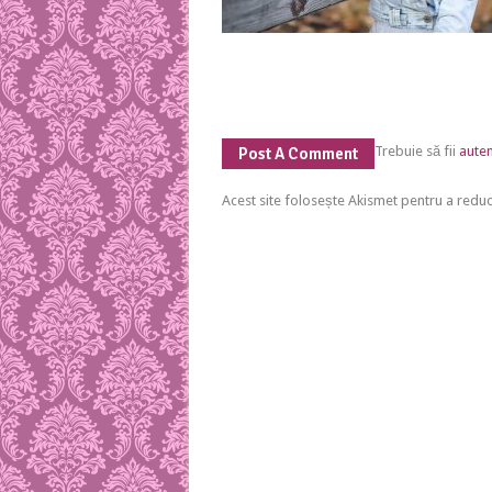
Trebuie să fii
auten
Post A Comment
Acest site folosește Akismet pentru a red