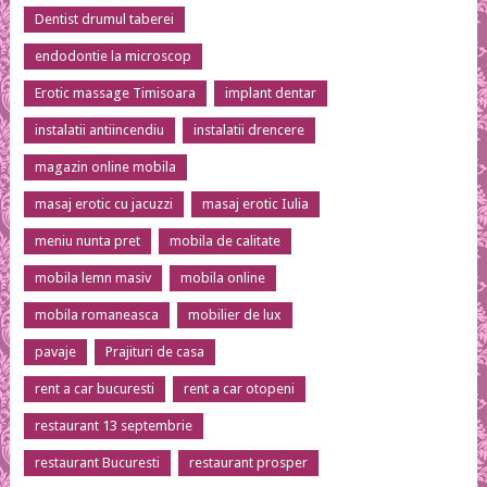
Dentist drumul taberei
endodontie la microscop
Erotic massage Timisoara
implant dentar
instalatii antiincendiu
instalatii drencere
magazin online mobila
masaj erotic cu jacuzzi
masaj erotic Iulia
meniu nunta pret
mobila de calitate
mobila lemn masiv
mobila online
mobila romaneasca
mobilier de lux
pavaje
Prajituri de casa
rent a car bucuresti
rent a car otopeni
restaurant 13 septembrie
restaurant Bucuresti
restaurant prosper