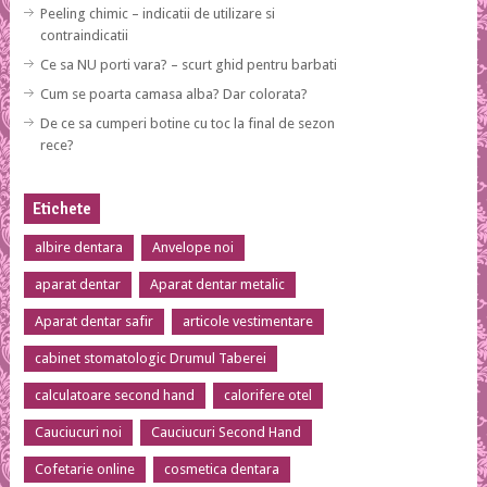
Peeling chimic – indicatii de utilizare si
contraindicatii
Ce sa NU porti vara? – scurt ghid pentru barbati
Cum se poarta camasa alba? Dar colorata?
De ce sa cumperi botine cu toc la final de sezon
rece?
Etichete
albire dentara
Anvelope noi
aparat dentar
Aparat dentar metalic
Aparat dentar safir
articole vestimentare
cabinet stomatologic Drumul Taberei
calculatoare second hand
calorifere otel
Cauciucuri noi
Cauciucuri Second Hand
Cofetarie online
cosmetica dentara