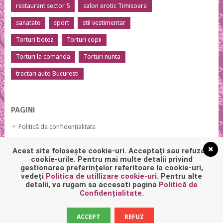
restaurant sector 5
salon erotic Timisoara
sanatate
sport
stil vestimentar
Torturi botez
Torturi copii
Torturi la comanda
Torturi nunta
tractari auto Bucuresti
PAGINI
Politică de confidențialitate
Politică privind fișierele cookies
Acest site folosește cookie-uri. Acceptați sau refuzați
cookie-urile. Pentru mai multe detalii privind
gestionarea preferințelor referitoare la cookie-uri,
vedeți
Politica de utillizare cookie-uri
. Pentru alte
detalii, va rugam sa accesati pagina
Politică de
Confidențialitate
.
ACCEPT
REFUZ