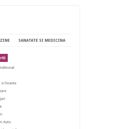
ZINE
SANATATE SI MEDICINA
iii
nditionat
i
 si Finante
tare
ari
e
ri
ri Auto