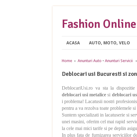
Fashion Online
ACASA
AUTO, MOTO, VELO
Home
»
Anunturi Auto
•
Anunturi Servicii
» 
Deblocari usi Bucuresti si zon
DeblocariUsi.ro va sta la dispozitie
deblocari usi metalice
si
deblocari us
i problema! Lacatusii nostri profesionisti
pentru a va rezolva toate problemele si p
Suntem specializati in lacatuserie si se
unei masini, oferim cel mai rapid servici
la cele mai mici tarife si pe deplin asigu
In plus fata de furnizarea serviciilor de