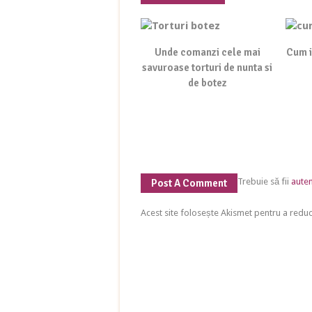
Unde comanzi cele mai
Cum i
savuroase torturi de nunta si
de botez
Trebuie să fii
auten
Post A Comment
Acest site folosește Akismet pentru a red