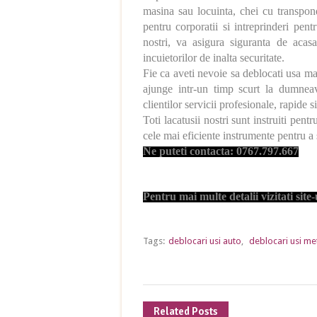
masina sau locuinta, chei cu transpond
pentru corporatii si intreprinderi pentr
nostri, va asigura siguranta de acas
incuietorilor de inalta securitate.
Fie ca aveti nevoie sa deblocati usa mas
ajunge intr-un timp scurt la dumneav
clientilor servicii profesionale, rapide si
Toti lacatusii nostri sunt instruiti pent
cele mai eficiente instrumente pentru a 
Ne puteti contacta: 0767.797.667
Pentru mai multe detalii vizitati site
Tags:
deblocari usi auto
,
deblocari usi me
Related Posts