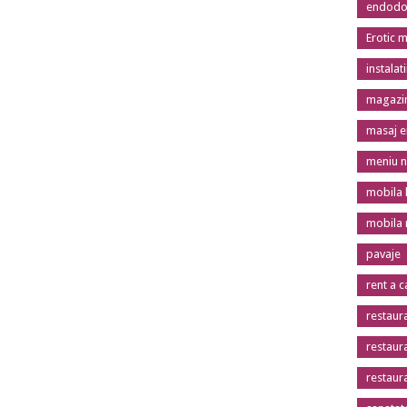
endodon
Erotic 
instalat
magazin
masaj er
meniu n
mobila 
mobila
pavaje
rent a c
restaur
restaur
restaur