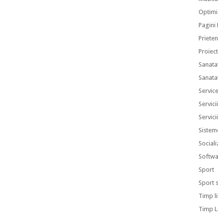
Optimi
Pagini
Prieten
Proiec
Sanata
Sanata
Servic
Servici
Servici
Sistem
Sociali
Softwa
Sport
Sport 
Timp l
Timp L