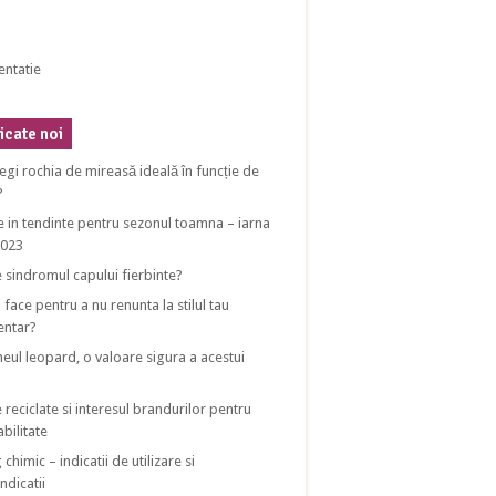
entatie
cate noi
egi rochia de mireasă ideală în funcție de
?
e in tendinte pentru sezonul toamna – iarna
2023
e sindromul capului fierbinte?
 face pentru a nu renunta la stilul tau
entar?
eul leopard, o valoare sigura a acestui
 reciclate si interesul brandurilor pentru
bilitate
 chimic – indicatii de utilizare si
ndicatii