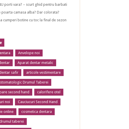
NU porti vara? – scurt ghid pentru barbati
 poarta camasa alba? Dar colorata?
a cumperi botine cu toc la final de sezon
te
dentara
Anvelope noi
dentar
Aparat dentar metalic
dentar safir
articole vestimentare
 stomatologic Drumul Taberei
toare second hand
calorifere otel
uri noi
Cauciucuri Second Hand
ie online
cosmetica dentara
 drumul taberei