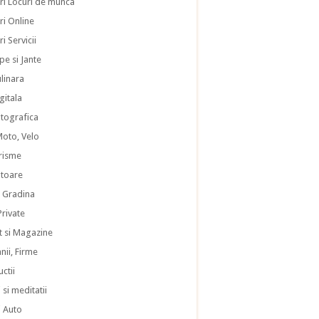
ri Locuri de munca
ri Online
i Servicii
pe si Jante
ulinara
gitala
otografica
Moto, Velo
risme
atoare
i Gradina
 Private
 si Magazine
ii, Firme
ctii
 si meditatii
i Auto