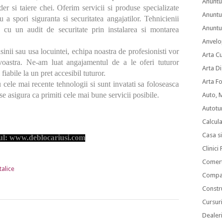
Anuntu
er si taiere chei. Oferim servicii si produse specializate
Anuntu
u a spori siguranta si securitatea angajatilor. Tehnicienii
Anuntur
a cu un audit de securitate prin instalarea si montarea
Anvelo
inii sau usa locuintei, echipa noastra de profesionisti vor
Arta C
oastra. Ne-am luat angajamentul de a le oferi tuturor
Arta Di
 fiabile la un pret accesibil tuturor.
Arta F
ru cele mai recente tehnologii si sunt invatati sa foloseasca
se asigura ca primiti cele mai bune servicii posibile.
Auto, 
Autotu
Calcul
Casa s
-ul:
www.deblocariusi.com
Clinici
Comert
talice
Compan
Constru
Cursuri
Dealer