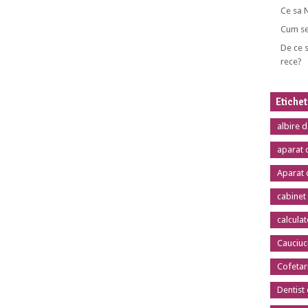
Ce sa 
Cum se
De ce s
rece?
Etiche
albire 
aparat 
Aparat 
cabinet
calcula
Cauciuc
Cofetar
Dentist