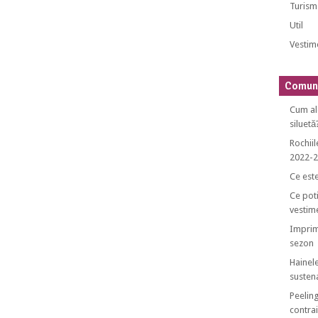
Turism
Util
Vestim
Comuni
Cum al
siluetă
Rochiil
2022-
Ce est
Ce poti
vestim
Imprim
sezon
Hainele
sustena
Peeling
contrai