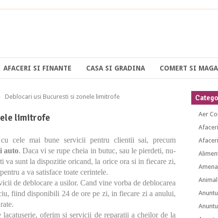
AFACERI SI FINANTE
CASA SI GRADINA
COMERT SI MAGA
Deblocari usi Bucuresti si zonele limitrofe
Categor
Aer Co
ele limitrofe
Afacer
 cu cele mai bune servicii pentru clientii sai, precum
Afaceri
i auto
. Daca vi se rupe cheia in butuc, sau le pierdeti, nu-
Alimen
 va sunt la dispozitie oricand, la orice ora si in fiecare zi,
Amenaj
entru a va satisface toate cerintele.
Animal
rvicii de deblocare a usilor. Cand vine vorba de deblocarea
u, fiind disponibili 24 de ore pe zi, in fiecare zi a anului,
Anuntu
rate.
Anuntu
 lacatuserie, oferim si servicii de reparatii a cheilor de la