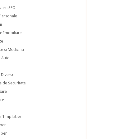
zare SEO
 Personale
ii
te Imobiliare
te
te si Medicina
e Auto
i
i Diverse
e de Securitate
zare
re
si Timp Liber
iber
iber