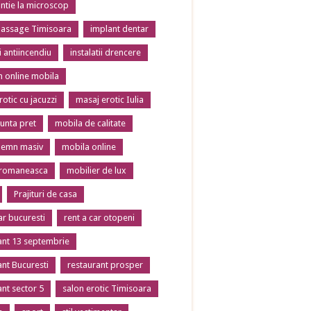
tie la microscop
massage Timisoara
implant dentar
ii antiincendiu
instalatii drencere
 online mobila
otic cu jacuzzi
masaj erotic Iulia
unta pret
mobila de calitate
lemn masiv
mobila online
 romaneasca
mobilier de lux
Prajituri de casa
ar bucuresti
rent a car otopeni
ant 13 septembrie
ant Bucuresti
restaurant prosper
ant sector 5
salon erotic Timisoara