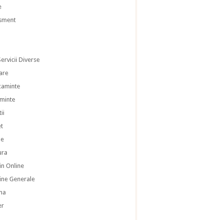
e
isment
ervicii Diverse
are
caminte
aminte
ii
et
le
ura
n Online
ne Generale
na
er
a