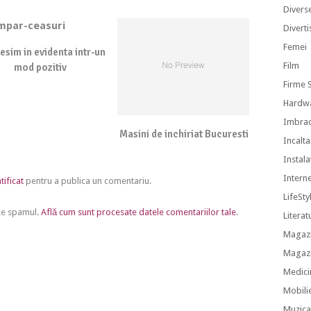
Divers
Divert
Femei
esim in evidenta intr-un
Film
mod pozitiv
Firme S
Hardw
Imbra
Masini de inchiriat Bucuresti
Incalt
Instalat
Intern
tificat
pentru a publica un comentariu.
LifeSty
uce spamul.
Află cum sunt procesate datele comentariilor tale
.
Literat
Magazi
Magazi
Medici
Mobili
Muzic