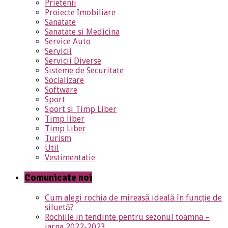
Prietenii
Proiecte Imobiliare
Sanatate
Sanatate si Medicina
Service Auto
Servicii
Servicii Diverse
Sisteme de Securitate
Socializare
Software
Sport
Sport si Timp Liber
Timp liber
Timp Liber
Turism
Util
Vestimentatie
Comunicate noi
Cum alegi rochia de mireasă ideală în funcție de
siluetă?
Rochiile in tendinte pentru sezonul toamna –
iarna 2022-2023