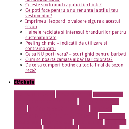
Ce este sindromul capului fierbinte?
Ce poti face pentru a nu renunta la stilul tau
vestimentar?
Imprimeul leopard, o valoare sigura a acestui
sezon
Hainele reciclate si interesul brandurilor pentru
sustenabilitate
Peeling chimic – indicatii de utilizare si
contraindicatii
Ce sa NU porti vara? – scurt ghid pentru barbati
Cum se poarta camasa alba? Dar colorata?
De ce sa cumperi botine cu toc la final de sezon
rece?
Etichete
albire dentara
Anvelope noi
aparat dentar
Aparat dentar metalic
Aparat dentar
safir
articole vestimentare
cabinet
stomatologic Drumul Taberei
calculatoare
second hand
calorifere otel
Cauciucuri noi
Cauciucuri
Second Hand
Cofetarie online
cosmetica dentara