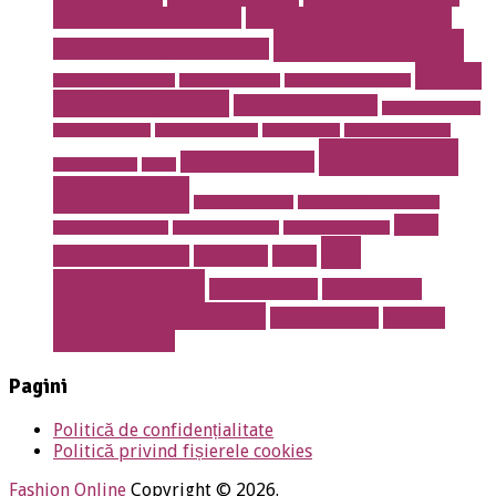
Dentist drumul taberei
endodontie la microscop
implant dentar
Erotic massage Timisoara
masaj
instalatii antiincendiu
instalatii drencere
magazin online mobila
erotic cu jacuzzi
masaj erotic Iulia
meniu nunta pret
mobila de calitate
mobila lemn masiv
mobila online
mobila romaneasca
rent a car
Prajituri de casa
mobilier de lux
pavaje
bucuresti
rent a car otopeni
restaurant 13 septembrie
salon
restaurant Bucuresti
restaurant prosper
restaurant sector 5
stil
erotic Timisoara
sanatate
sport
vestimentar
Torturi botez
Torturi copii
Torturi la comanda
Torturi nunta
tractari
auto Bucuresti
Pagini
Politică de confidențialitate
Politică privind fișierele cookies
Fashion Online
Copyright © 2026.