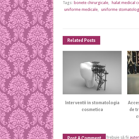
Tags:
bonete chirurgicale
,
halat medical c
uniforme medicale
,
uniforme stomatolog
Related Posts
Interventii in stomatologia
Acces
cosmetica
de t
c
Trebuie să fii
auten
Post A Comment