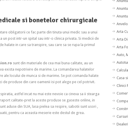
Anuntu
Anuntu
Anuntur
edicale si bonetelor chirurgicale
Anvelo
Arta C
are obligatorii ce fac parte din tinuta unui medic sau a unui
 un post intr-un spital sau intr-o clinica privata. Si medicii de
Arta Di
de halate in care sa transpire, sau care sa se rupa la primul
Arta F
Auto, 
Autotu
ion.ro
sunt din materiale de cea mai buna calitate, au un
u va exista nepotrivire de marime. La comandarea halatelor
Calcul
oare ale locului de munca si de marime. Se pot comanda halate
Casa s
i de produse din care oamenii isi pot alege pe cel potrivit.
Clinici
Comert
piratia, astfel incat nu mai este nevoie ca cineva sa ii stearga
aport calitate-pret la aceste produse se gaseste online, in
Compan
nt aduse din SUA, lasa pielea sa respire, sabotii sunt usori ,
Constru
e situatii, pentru ca aceasta meserie este destul de grea.
Cursuri
Dealer