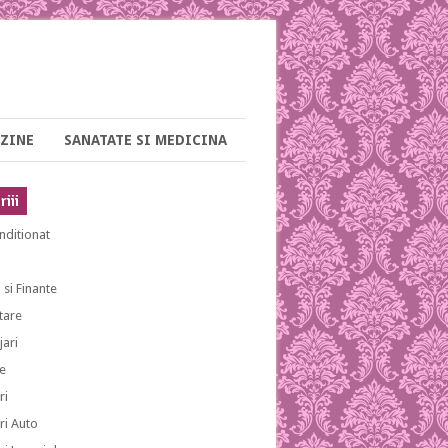
ZINE
SANATATE SI MEDICINA
iii
nditionat
i
 si Finante
tare
ari
e
ri
ri Auto