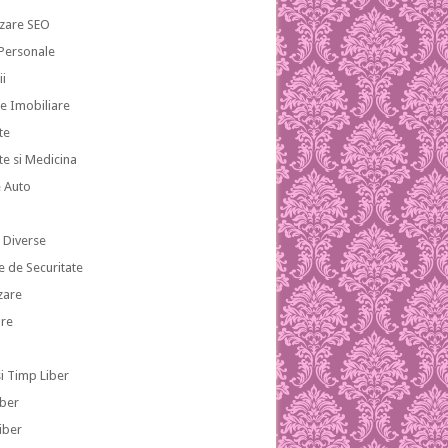
zare SEO
 Personale
ii
te Imobiliare
te
te si Medicina
e Auto
i
i Diverse
e de Securitate
zare
re
si Timp Liber
iber
iber