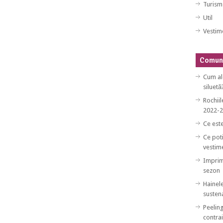
Turism
Util
Vestim
Comuni
Cum al
siluetă
Rochiil
2022-
Ce est
Ce poti
vestim
Imprim
sezon
Hainele
sustena
Peeling
contrai