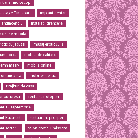
tie la microscop
massage Timisoara
implant dentar
ii antiincendiu
instalatii drencere
 online mobila
otic cu jacuzzi
masaj erotic Iulia
unta pret
mobila de calitate
lemn masiv
mobila online
 romaneasca
mobilier de lux
Prajituri de casa
ar bucuresti
rent a car otopeni
ant 13 septembrie
ant Bucuresti
restaurant prosper
ant sector 5
salon erotic Timisoara