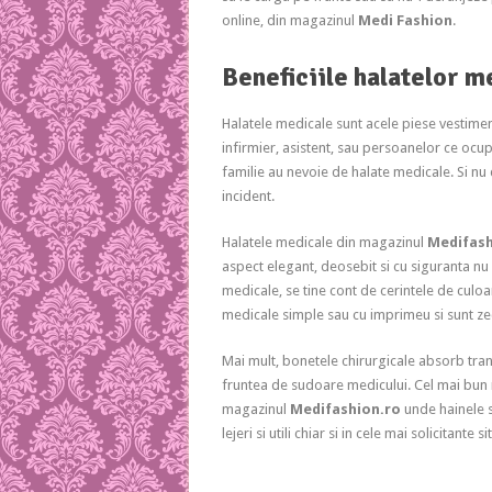
online, din magazinul
Medi Fashion
.
Beneficiile halatelor m
Halatele medicale sunt acele piese vestiment
infirmier, asistent, sau persoanelor ce ocupa
familie au nevoie de halate medicale. Si nu 
incident.
Halatele medicale din magazinul
Medifash
aspect elegant, deosebit si cu siguranta n
medicale, se tine cont de cerintele de cul
medicale simple sau cu imprimeu si sunt zec
Mai mult, bonetele chirurgicale absorb trans
fruntea de sudoare medicului. Cel mai bun r
magazinul
Medifashion.ro
unde hainele su
lejeri si utili chiar si in cele mai solicitant