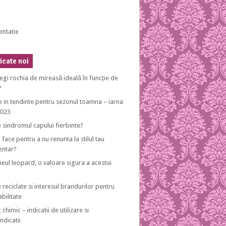
entatie
cate noi
egi rochia de mireasă ideală în funcție de
?
e in tendinte pentru sezonul toamna – iarna
2023
e sindromul capului fierbinte?
 face pentru a nu renunta la stilul tau
entar?
eul leopard, o valoare sigura a acestui
 reciclate si interesul brandurilor pentru
bilitate
 chimic – indicatii de utilizare si
ndicatii