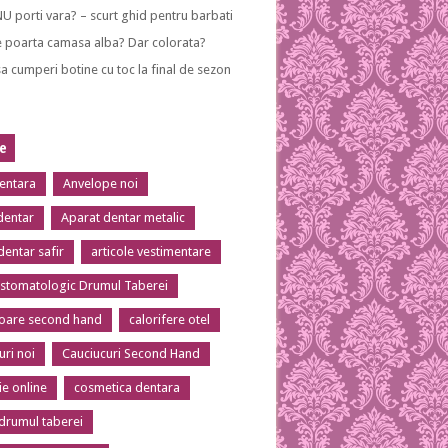
NU porti vara? – scurt ghid pentru barbati
 poarta camasa alba? Dar colorata?
a cumperi botine cu toc la final de sezon
te
dentara
Anvelope noi
dentar
Aparat dentar metalic
dentar safir
articole vestimentare
 stomatologic Drumul Taberei
toare second hand
calorifere otel
uri noi
Cauciucuri Second Hand
ie online
cosmetica dentara
 drumul taberei