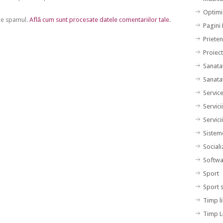
Optimi
uce spamul.
Află cum sunt procesate datele comentariilor tale
.
Pagini
Prieten
Proiec
Sanata
Sanata
Servic
Servici
Servici
Sistem
Sociali
Softwa
Sport
Sport 
Timp l
Timp L