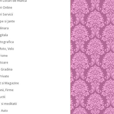
ri Locuri de munca
ri Online
i Servicii
pe si Jante
ulinara
gitala
otografica
Moto, Velo
risme
atoare
i Gradina
 Private
 si Magazine
ii, Firme
ctii
 si meditatii
i Auto