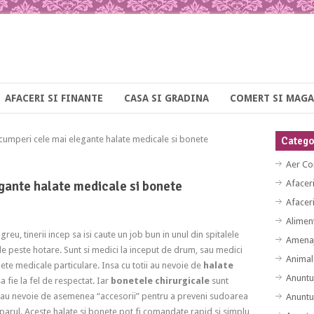
AFACERI SI FINANTE
CASA SI GRADINA
COMERT SI MAGA
mperi cele mai elegante halate medicale si bonete
Categor
Aer Co
gante halate medicale si bonete
Afacer
Afaceri
Alimen
eu, tinerii incep sa isi caute un job bun in unul din spitalele
Amenaj
, de peste hotare. Sunt si medici la inceput de drum, sau medici
Animal
nete medicale particulare. Insa cu totii au nevoie de
halate
Anuntu
 fie la fel de respectat. Iar
bonetele chirurgicale
sunt
 si au nevoie de asemenea “accesorii” pentru a preveni sudoarea
Anuntu
 parul. Aceste halate si bonete pot fi comandate rapid si simplu