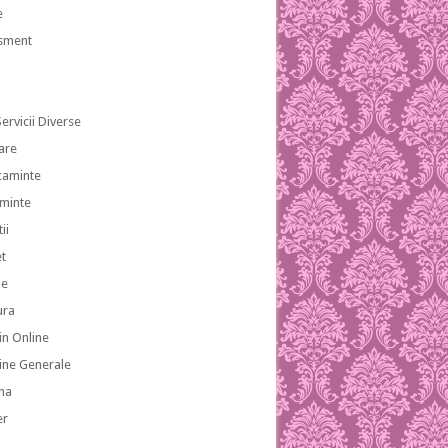
e
isment
ervicii Diverse
are
caminte
aminte
ii
et
le
ura
n Online
ne Generale
na
er
a