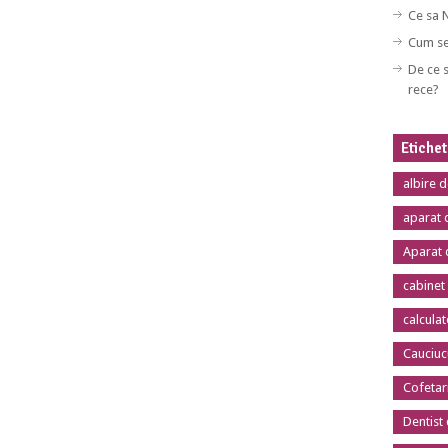
Ce sa 
Cum se
De ce s
rece?
Etiche
albire 
aparat 
Aparat 
cabinet
calcula
Cauciuc
Cofetar
Dentist