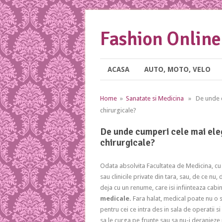
Fashion Online
ACASA
AUTO, MOTO, VELO
Home
»
Sanatate si Medicina
» De unde cu
chirurgicale?
De unde cumperi cele mai ele
chirurgicale?
Odata absolvita Facultatea de Medicina, cu gr
sau clinicile private din tara, sau, de ce nu
deja cu un renume, care isi infiinteaza cabi
medicale.
Fara halat, medical poate nu o sa
pentru cei ce intra des in sala de operatii
sa le curga pe frunte sau sa nu-i deranjeze