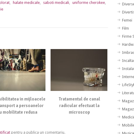
olorat
,
halate medicale
,
saboti medicali
,
uniforme cherokee
,
Divers
ie
Divert
Femei
Film
Firme S
Hardw
Imbra
Incalt
Instalat
Intern
LifeSty
Literat
ibilitatea in mijloacele
Tratamentul de canal
Magazi
ransport a persoanelor
radicular efectuat la
Magazi
u mobilitate redusa
microscop
Medici
Mobili
tificat
pentru a publica un comentariu.
Muzic