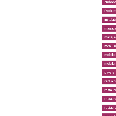
endodon
Erotic 
instalat
magazin
masaj er
meniu n
mobila 
mobila
pavaje
rent a c
restaur
restaur
restaur