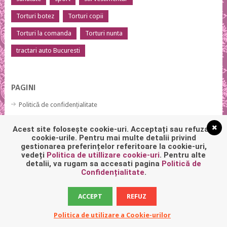
Torturi botez
Torturi copii
Torturi la comanda
Torturi nunta
tractari auto Bucuresti
PAGINI
Politică de confidențialitate
Politică privind fișierele cookies
Acest site folosește cookie-uri. Acceptați sau refuzați
cookie-urile. Pentru mai multe detalii privind
gestionarea preferințelor referitoare la cookie-uri,
vedeți
Politica de utillizare cookie-uri
. Pentru alte
detalii, va rugam sa accesati pagina
Politică de
Confidențialitate
.
ACCEPT
REFUZ
Politica de utilizare a Cookie-urilor
Fashion Online
Copyright © 2026.
Back to Top ↑