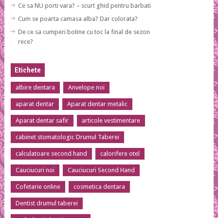
Ce sa NU porti vara? – scurt ghid pentru barbati
Cum se poarta camasa alba? Dar colorata?
De ce sa cumperi botine cu toc la final de sezon
rece?
Etichete
albire dentara
Anvelope noi
aparat dentar
Aparat dentar metalic
Aparat dentar safir
articole vestimentare
cabinet stomatologic Drumul Taberei
calculatoare second hand
calorifere otel
Cauciucuri noi
Cauciucuri Second Hand
Cofetarie online
cosmetica dentara
Dentist drumul taberei