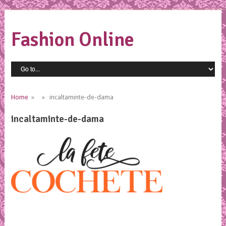
Fashion Online
Home
» » incaltaminte-de-dama
incaltaminte-de-dama