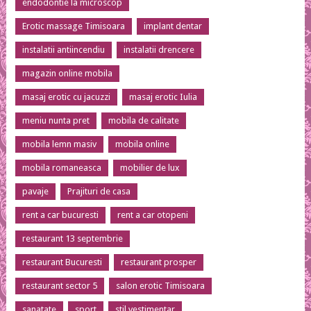
endodontie la microscop
Erotic massage Timisoara
implant dentar
instalatii antiincendiu
instalatii drencere
magazin online mobila
masaj erotic cu jacuzzi
masaj erotic Iulia
meniu nunta pret
mobila de calitate
mobila lemn masiv
mobila online
mobila romaneasca
mobilier de lux
pavaje
Prajituri de casa
rent a car bucuresti
rent a car otopeni
restaurant 13 septembrie
restaurant Bucuresti
restaurant prosper
restaurant sector 5
salon erotic Timisoara
sanatate
sport
stil vestimentar