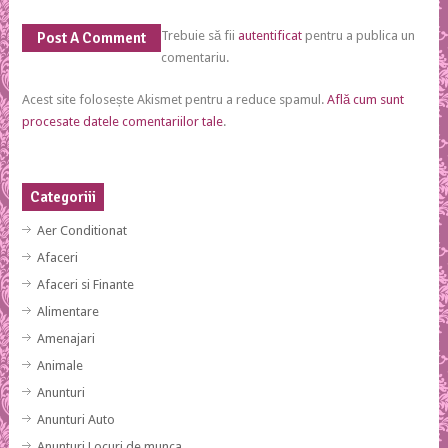
Trebuie să fii
autentificat
pentru a publica un
Post A Comment
comentariu.
Acest site folosește Akismet pentru a reduce spamul.
Află cum sunt
procesate datele comentariilor tale
.
Categoriii
Aer Conditionat
Afaceri
Afaceri si Finante
Alimentare
Amenajari
Animale
Anunturi
Anunturi Auto
Anunturi Locuri de munca